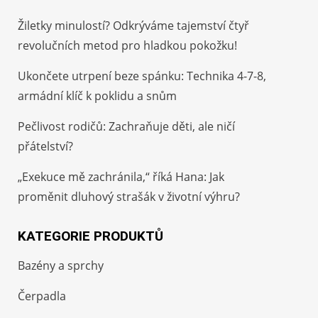
Žiletky minulostí? Odkrýváme tajemství čtyř
revolučních metod pro hladkou pokožku!
Ukončete utrpení beze spánku: Technika 4-7-8,
armádní klíč k poklidu a snům
Pečlivost rodičů: Zachraňuje děti, ale ničí
přátelství?
„Exekuce mě zachránila,“ říká Hana: Jak
proměnit dluhový strašák v životní výhru?
KATEGORIE PRODUKTŮ
Bazény a sprchy
Čerpadla