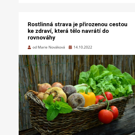
Rostlinná strava je přirozenou cestou
ke zdraví, která tělo navrátí do
rovnováhy
Zveřejněno
od
Marie Nováková
14.10.2022
dne