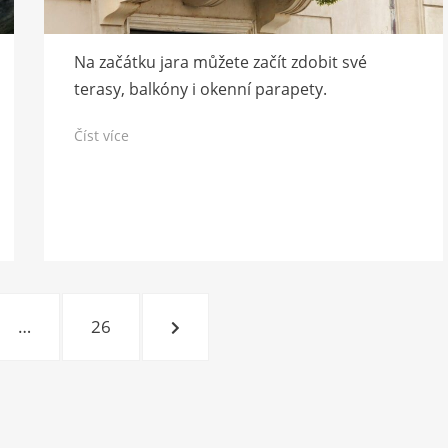
Na začátku jara můžete začít zdobit své
terasy, balkóny i okenní parapety.
Číst více
KA
STRÁNKA
DALŠÍ
…
26
STRÁNKA