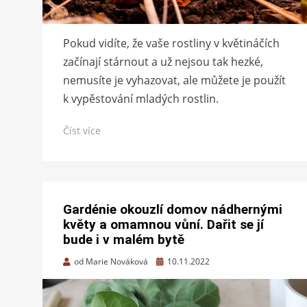
Pokud vidíte, že vaše rostliny v květináčích
začínají stárnout a už nejsou tak hezké,
nemusíte je vyhazovat, ale můžete je použít
k vypěstování mladých rostlin.
Číst více
Gardénie okouzlí domov nádhernými
květy a omamnou vůní. Dařit se jí
bude i v malém bytě
Zveřejněno
od
Marie Nováková
10.11.2022
dne