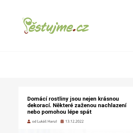
ZAHRADNÍ TIPY A NÁVODY – JAK NA
PĚSTUJME.CZ –
PĚSTOVÁNÍ OVOCE, ZELENINY A KVĚTIN
TIPY NEJEN
PRO ZAHRADU
Domácí rostliny jsou nejen krásnou
dekorací. Některé zaženou nachlazení
nebo pomohou lépe spát
Zveřejněno
od
Lukáš Hanzl
13.12.2022
dne