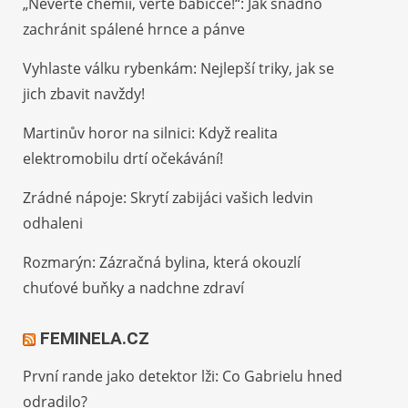
„Nevěřte chemii, věřte babičce!“: Jak snadno
zachránit spálené hrnce a pánve
Vyhlaste válku rybenkám: Nejlepší triky, jak se
jich zbavit navždy!
Martinův horor na silnici: Když realita
elektromobilu drtí očekávání!
Zrádné nápoje: Skrytí zabijáci vašich ledvin
odhaleni
Rozmarýn: Zázračná bylina, která okouzlí
chuťové buňky a nadchne zdraví
FEMINELA.CZ
První rande jako detektor lži: Co Gabrielu hned
odradilo?