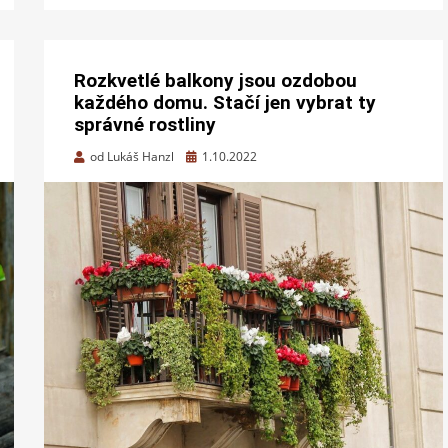
Rozkvetlé balkony jsou ozdobou
každého domu. Stačí jen vybrat ty
správné rostliny
Zveřejněno
od
Lukáš Hanzl
1.10.2022
dne