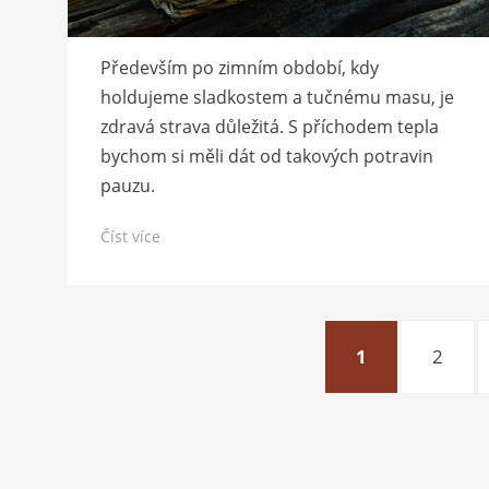
Především po zimním období, kdy
holdujeme sladkostem a tučnému masu, je
zdravá strava důležitá. S příchodem tepla
bychom si měli dát od takových potravin
pauzu.
Číst více
Stránkování
STRÁNKA
STRÁN
1
2
příspěvků