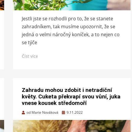
Jestli jste se rozhodli pro to, že se stanete
zahradníkem, tak musíme upozornit, že se
jedná o velmi náročný koníček, a to nejen co
se týče
Číst více
Zahradu mohou zdobit i netradiční
květy. Cuketa překvapí svou vůní, juka
vnese kousek středomoří
Zveřejněno
od
Marie Nováková
9.11.2022
dne