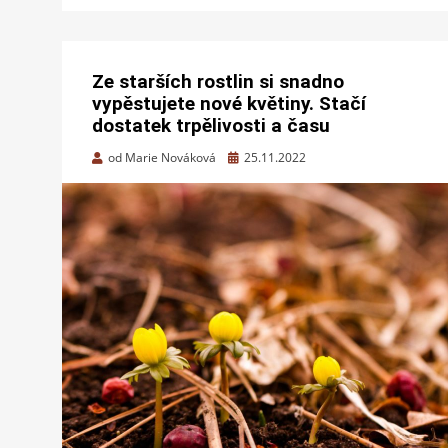
Ze starších rostlin si snadno
vypěstujete nové květiny. Stačí
dostatek trpělivosti a času
Zveřejněno
od
Marie Nováková
25.11.2022
dne