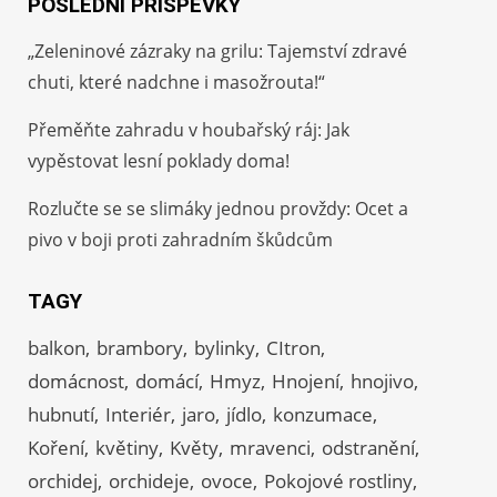
POSLEDNÍ PŘÍSPĚVKY
„Zeleninové zázraky na grilu: Tajemství zdravé
chuti, které nadchne i masožrouta!“
Přeměňte zahradu v houbařský ráj: Jak
vypěstovat lesní poklady doma!
Rozlučte se se slimáky jednou provždy: Ocet a
pivo v boji proti zahradním škůdcům
TAGY
balkon
brambory
bylinky
CItron
domácnost
domácí
Hmyz
Hnojení
hnojivo
hubnutí
Interiér
jaro
jídlo
konzumace
Koření
květiny
Květy
mravenci
odstranění
orchidej
orchideje
ovoce
Pokojové rostliny