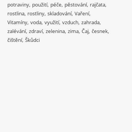
potraviny
použití
péče
pěstování
rajčata
rostlina
rostliny
skladování
Vaření
Vitamíny
voda
využití
vzduch
zahrada
zalévání
zdraví
zelenina
zima
Čaj
česnek
čištění
Škůdci