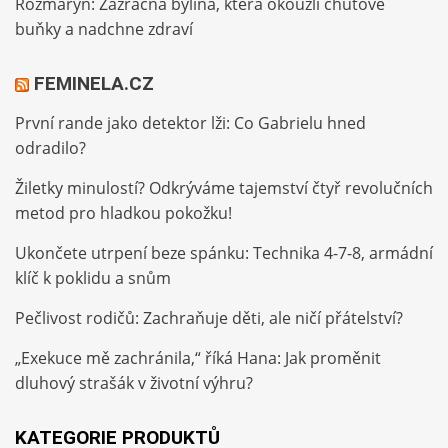
Rozmarýn: Zázračná bylina, která okouzlí chuťové
buňky a nadchne zdraví
FEMINELA.CZ
První rande jako detektor lži: Co Gabrielu hned
odradilo?
Žiletky minulostí? Odkrýváme tajemství čtyř revolučních
metod pro hladkou pokožku!
Ukončete utrpení beze spánku: Technika 4-7-8, armádní
klíč k poklidu a snům
Pečlivost rodičů: Zachraňuje děti, ale ničí přátelství?
„Exekuce mě zachránila,“ říká Hana: Jak proměnit
dluhový strašák v životní výhru?
KATEGORIE PRODUKTŮ