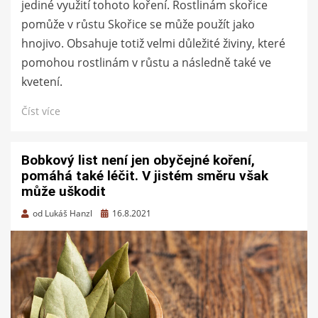
jediné využití tohoto koření. Rostlinám skořice
pomůže v růstu Skořice se může použít jako
hnojivo. Obsahuje totiž velmi důležité živiny, které
pomohou rostlinám v růstu a následně také ve
kvetení.
Číst více
Bobkový list není jen obyčejné koření,
pomáhá také léčit. V jistém směru však
může uškodit
Zveřejněno
od
Lukáš Hanzl
16.8.2021
dne