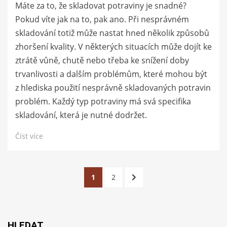
Máte za to, že skladovat potraviny je snadné?
Pokud víte jak na to, pak ano. Při nesprávném
skladování totiž může nastat hned několik způsobů
zhoršení kvality. V některých situacích může dojít ke
ztrátě vůně, chutě nebo třeba ke snížení doby
trvanlivosti a dalším problémům, které mohou být
z hlediska použití nesprávně skladovaných potravin
problém. Každý typ potraviny má svá specifika
skladování, která je nutné dodržet.
Číst více
Stránkování
STRÁNKA
STRÁNKA
DALŠÍ
1
2
příspěvků
STRÁNKA
HLEDAT