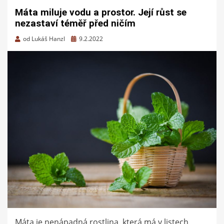
Máta miluje vodu a prostor. Její růst se
nezastaví téměř před ničím
Zveřejněno
od
Lukáš Hanzl
9.2.2022
dne
Máta je nenápadná rostlina, která má v listech