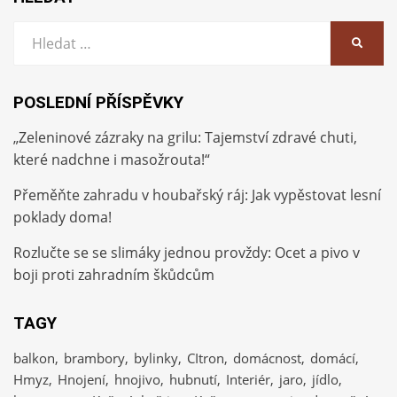
Vyhledat:
HLEDA
POSLEDNÍ PŘÍSPĚVKY
„Zeleninové zázraky na grilu: Tajemství zdravé chuti,
které nadchne i masožrouta!“
Přeměňte zahradu v houbařský ráj: Jak vypěstovat lesní
poklady doma!
Rozlučte se se slimáky jednou provždy: Ocet a pivo v
boji proti zahradním škůdcům
TAGY
balkon
brambory
bylinky
CItron
domácnost
domácí
Hmyz
Hnojení
hnojivo
hubnutí
Interiér
jaro
jídlo