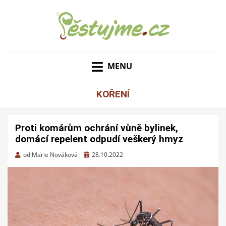
ZAHRADNÍ TIPY A NÁVODY – JAK NA PĚSTOVÁNÍ
PĚSTUJME.CZ – TIPY
OVOCE, ZELENINY A KVĚTIN
MENU
NEJEN PRO ZAHRADU
KOŘENÍ
Proti komárům ochrání vůně bylinek,
domácí repelent odpudí veškerý hmyz
Zveřejněno
od
Marie Nováková
28.10.2022
dne