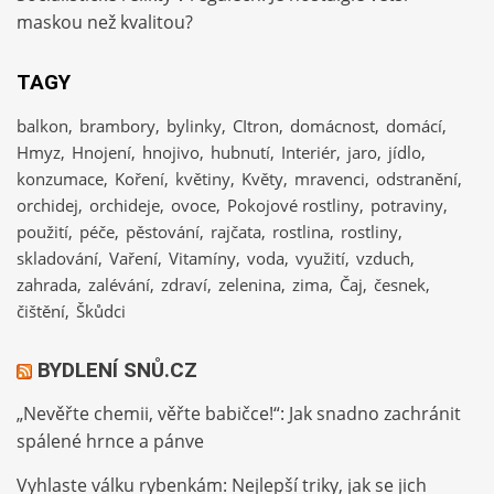
maskou než kvalitou?
TAGY
balkon
brambory
bylinky
CItron
domácnost
domácí
Hmyz
Hnojení
hnojivo
hubnutí
Interiér
jaro
jídlo
konzumace
Koření
květiny
Květy
mravenci
odstranění
orchidej
orchideje
ovoce
Pokojové rostliny
potraviny
použití
péče
pěstování
rajčata
rostlina
rostliny
skladování
Vaření
Vitamíny
voda
využití
vzduch
zahrada
zalévání
zdraví
zelenina
zima
Čaj
česnek
čištění
Škůdci
BYDLENÍ SNŮ.CZ
„Nevěřte chemii, věřte babičce!“: Jak snadno zachránit
spálené hrnce a pánve
Vyhlaste válku rybenkám: Nejlepší triky, jak se jich