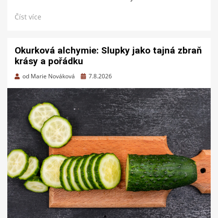
Číst více
Okurková alchymie: Slupky jako tajná zbraň
krásy a pořádku
Zveřejněno
od
Marie Nováková
7.8.2026
dne