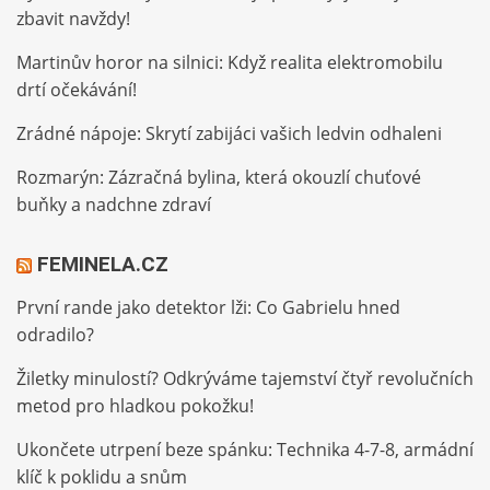
zbavit navždy!
Martinův horor na silnici: Když realita elektromobilu
drtí očekávání!
Zrádné nápoje: Skrytí zabijáci vašich ledvin odhaleni
Rozmarýn: Zázračná bylina, která okouzlí chuťové
buňky a nadchne zdraví
FEMINELA.CZ
První rande jako detektor lži: Co Gabrielu hned
odradilo?
Žiletky minulostí? Odkrýváme tajemství čtyř revolučních
metod pro hladkou pokožku!
Ukončete utrpení beze spánku: Technika 4-7-8, armádní
klíč k poklidu a snům