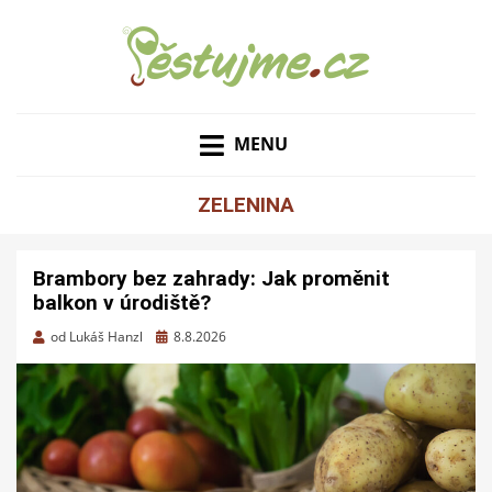
ZAHRADNÍ TIPY A NÁVODY – JAK NA PĚSTOVÁNÍ
PĚSTUJME.CZ – TIPY
OVOCE, ZELENINY A KVĚTIN
MENU
NEJEN PRO ZAHRADU
ZELENINA
Brambory bez zahrady: Jak proměnit
balkon v úrodiště?
Zveřejněno
od
Lukáš Hanzl
8.8.2026
dne