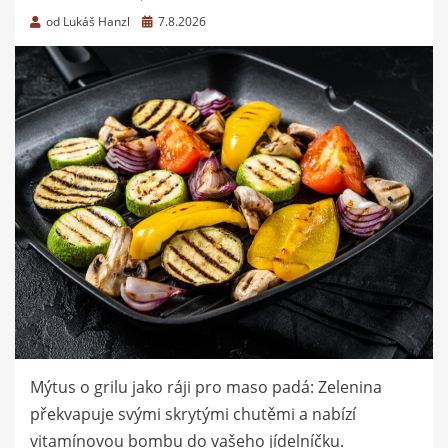
Zveřejněno
od
Lukáš Hanzl
7.8.2026
dne
Mýtus o grilu jako ráji pro maso padá: Zelenina
překvapuje svými skrytými chutěmi a nabízí
vitamínovou bombu do vašeho jídelníčku.