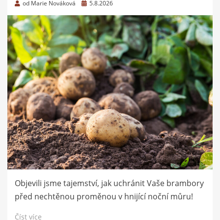
Zveřejněno
od
Marie Nováková
5.8.2026
dne
Objevili jsme tajemství, jak uchránit Vaše brambory
před nechtěnou proměnou v hnijící noční můru!
Číst více