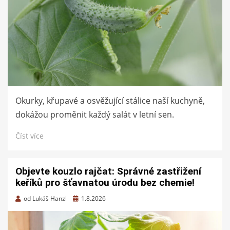
Okurky, křupavé a osvěžující stálice naší kuchyně,
dokážou proměnit každý salát v letní sen.
Číst více
Objevte kouzlo rajčat: Správné zastřižení
keříků pro šťavnatou úrodu bez chemie!
Zveřejněno
od
Lukáš Hanzl
1.8.2026
dne