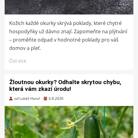
Kožich každé okurky skrývá poklady, které chytré
hospodyňky už dávno znají. Zapomeňte na plýtvání
– proměňte odpad v hodnotné poklady pro váš
domov a pleť.
Číst více
Žloutnou okurky? Odhalte skrytou chybu,
která vám zkazí úrodu!
Zveřejněno
od
Lukáš Hanzl
6.8.2026
dne