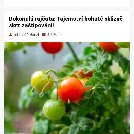
Dokonalá rajčata: Tajemství bohaté sklizně
skrz zaštipování!
Zveřejněno
od
Lukáš Hanzl
4.8.2026
dne