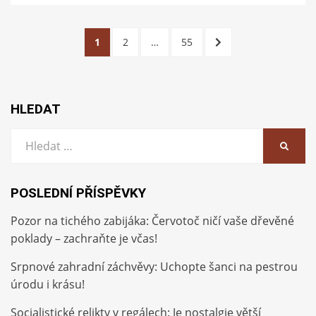
Stránkování
STRÁNKA
STRÁNKA
STRÁNKA
DALŠÍ
1
2
…
55
příspěvků
STRÁNKA
HLEDAT
Vyhledat:
HLEDA
POSLEDNÍ PŘÍSPĚVKY
Pozor na tichého zabijáka: Červotoč ničí vaše dřevěné
poklady – zachraňte je včas!
Srpnové zahradní záchvěvy: Uchopte šanci na pestrou
úrodu i krásu!
Socialistické relikty v regálech: Je nostalgie větší