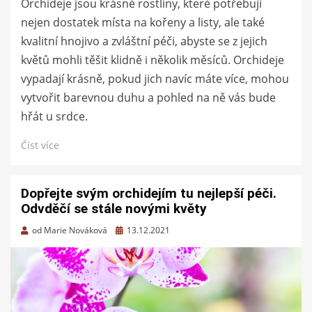
Orchideje jsou krásné rostliny, které potřebují
nejen dostatek místa na kořeny a listy, ale také
kvalitní hnojivo a zvláštní péči, abyste se z jejich
květů mohli těšit klidně i několik měsíců. Orchideje
vypadají krásně, pokud jich navíc máte více, mohou
vytvořit barevnou duhu a pohled na ně vás bude
hřát u srdce.
Číst více
Dopřejte svým orchidejím tu nejlepší péči.
Odvděčí se stále novými květy
Zveřejněno
od
Marie Nováková
13.12.2021
dne