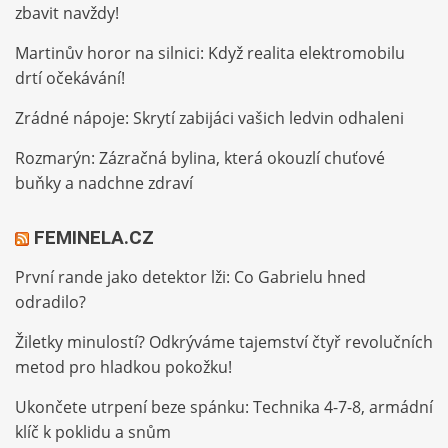
zbavit navždy!
Martinův horor na silnici: Když realita elektromobilu
drtí očekávání!
Zrádné nápoje: Skrytí zabijáci vašich ledvin odhaleni
Rozmarýn: Zázračná bylina, která okouzlí chuťové
buňky a nadchne zdraví
FEMINELA.CZ
První rande jako detektor lži: Co Gabrielu hned
odradilo?
Žiletky minulostí? Odkrýváme tajemství čtyř revolučních
metod pro hladkou pokožku!
Ukončete utrpení beze spánku: Technika 4-7-8, armádní
klíč k poklidu a snům