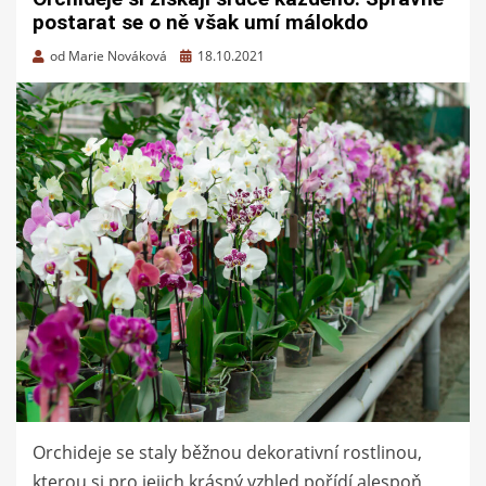
postarat se o ně však umí málokdo
Zveřejněno
od
Marie Nováková
18.10.2021
dne
Orchideje se staly běžnou dekorativní rostlinou,
kterou si pro jejich krásný vzhled pořídí alespoň