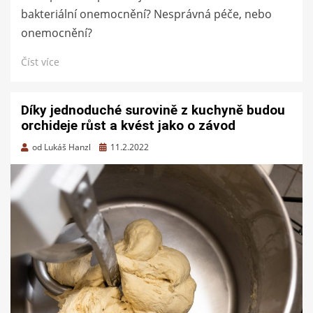
bakteriální onemocnění? Nesprávná péče, nebo
onemocnění?
Číst více
Díky jednoduché surovině z kuchyně budou
orchideje růst a kvést jako o závod
Zveřejněno
od
Lukáš Hanzl
11.2.2022
dne