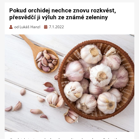
Pokud orchidej nechce znovu rozkvést,
přesvědčí ji výluh ze známé zeleniny
Zveřejněno
od
Lukáš Hanzl
7.1.2022
dne