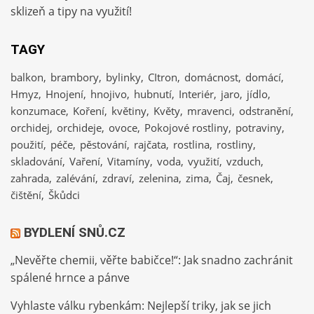
sklizeň a tipy na využití!
TAGY
balkon
brambory
bylinky
CItron
domácnost
domácí
Hmyz
Hnojení
hnojivo
hubnutí
Interiér
jaro
jídlo
konzumace
Koření
květiny
Květy
mravenci
odstranění
orchidej
orchideje
ovoce
Pokojové rostliny
potraviny
použití
péče
pěstování
rajčata
rostlina
rostliny
skladování
Vaření
Vitamíny
voda
využití
vzduch
zahrada
zalévání
zdraví
zelenina
zima
Čaj
česnek
čištění
Škůdci
BYDLENÍ SNŮ.CZ
„Nevěřte chemii, věřte babičce!“: Jak snadno zachránit
spálené hrnce a pánve
Vyhlaste válku rybenkám: Nejlepší triky, jak se jich