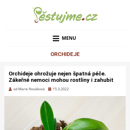
ZAHRADNÍ TIPY A NÁVODY – JAK NA PĚSTOVÁNÍ
PĚSTUJME.CZ – TIPY
OVOCE, ZELENINY A KVĚTIN
MENU
NEJEN PRO ZAHRADU
ORCHIDEJE
Orchideje ohrožuje nejen špatná péče.
Zákeřné nemoci mohou rostliny i zahubit
Zveřejněno
od
Marie Nováková
15.3.2022
dne