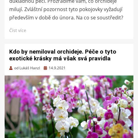
důkladnou péči. Prozradíme vám, co orchideje
milují. Zvláštní pozornost tyto pokojovky vyžadují
především v době do února. Na co se soustředit?
Číst více
Kdo by nemiloval orchideje. Péče o tyto
exotické krásky má však svá pravidla
Zveřejněno
od
Lukáš Hanzl
14.9.2021
dne