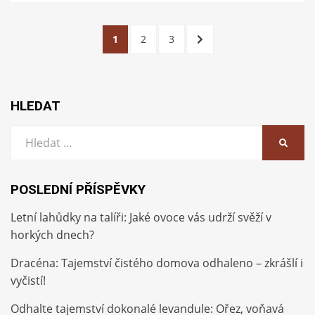
Stránkování
STRÁNKA
STRÁNKA
STRÁNKA
DALŠÍ
1
2
3
příspěvků
STRÁNKA
HLEDAT
Vyhledat:
HLEDA
POSLEDNÍ PŘÍSPĚVKY
Letní lahůdky na talíři: Jaké ovoce vás udrží svěží v
horkých dnech?
Dracéna: Tajemství čistého domova odhaleno – zkrášlí i
vyčistí!
Odhalte tajemství dokonalé levandule: Ořez, voňavá