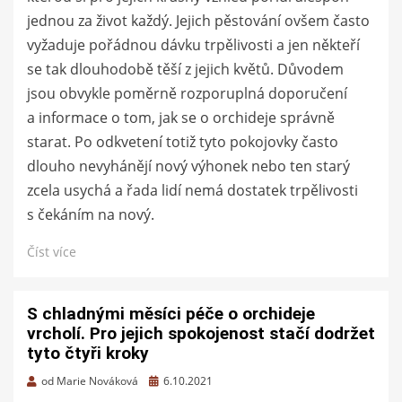
jednou za život každý. Jejich pěstování ovšem často
vyžaduje pořádnou dávku trpělivosti a jen někteří
se tak dlouhodobě těší z jejich květů. Důvodem
jsou obvykle poměrně rozporuplná doporučení
a informace o tom, jak se o orchideje správně
starat. Po odkvetení totiž tyto pokojovky často
dlouho nevyhánějí nový výhonek nebo ten starý
zcela usychá a řada lidí nemá dostatek trpělivosti
s čekáním na nový.
Číst více
S chladnými měsíci péče o orchideje
vrcholí. Pro jejich spokojenost stačí dodržet
tyto čtyři kroky
Zveřejněno
od
Marie Nováková
6.10.2021
dne