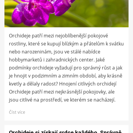
Orchideje patří mezi nejoblíbenější pokojové
rostliny, které se kupují blízkým a přátelům k svátku
nebo narozeninám, jsou ve stálé nabídce
hobbymarketů i zahradnických center. Jaké
podmínky orchideje vyžadují pro správný růst a jak
je hnojit v podzimním a zimním období, aby krásně
kvetly a dělaly radost? Hnojení citlivých orchidejí
Orchideje patří mezi nejkrásnější pokojovky, ale
jsou citlivé na prostředí, ve kterém se nacházejí.
Číst více
Orchideje si získají srdce každého. Správně