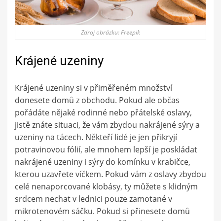
Zdroj obrázku: Freepik
Krájené uzeniny
Krájené uzeniny si v přiměřeném množství
donesete domů z obchodu. Pokud ale občas
pořádáte nějaké rodinné nebo přátelské oslavy,
jistě znáte situaci, že vám zbydou nakrájené sýry a
uzeniny na tácech. Někteří lidé je jen přikryjí
potravinovou fólií, ale mnohem lepší je poskládat
nakrájené uzeniny i sýry do komínku v krabičce,
kterou uzavřete víčkem. Pokud vám z oslavy zbydou
celé nenaporcované klobásy, ty můžete s klidným
srdcem nechat v lednici pouze zamotané v
mikrotenovém sáčku. Pokud si přinesete domů