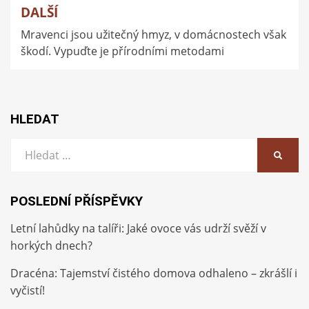
DALŠÍ
Mravenci jsou užitečný hmyz, v domácnostech však
škodí. Vypuďte je přírodními metodami
HLEDAT
Vyhledat:
HLEDA
POSLEDNÍ PŘÍSPĚVKY
Letní lahůdky na talíři: Jaké ovoce vás udrží svěží v
horkých dnech?
Dracéna: Tajemství čistého domova odhaleno – zkrášlí i
vyčistí!