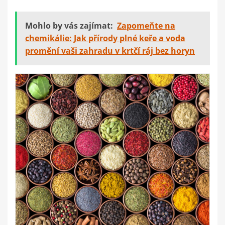
Mohlo by vás zajímat:
Zapomeňte na
chemikálie: Jak přírody plné keře a voda
promění vaši zahradu v krtčí ráj bez horyn