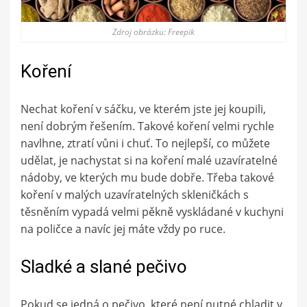
Zdroj obrázku: Freepik
Koření
Nechat koření v sáčku, ve kterém jste jej koupili,
není dobrým řešením. Takové koření velmi rychle
navlhne, ztratí vůni i chuť. To nejlepší, co můžete
udělat, je nachystat si na koření malé uzavíratelné
nádoby, ve kterých mu bude dobře. Třeba takové
koření v malých uzavíratelných skleničkách s
těsněním vypadá velmi pěkně vyskládané v kuchyni
na poličce a navíc jej máte vždy po ruce.
Sladké a slané pečivo
Pokud se jedná o pečivo, které není nutné chladit v