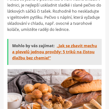
lednici, je nejlepší uskladnit sladké i slané pečivo do
látkových sáčků či tašek. Rozhodně ho neskladujte
v igelitovém pytlíku. Pečivo s náplní, která vyžaduje
skladování v chladu, např. ovocné a tvarohové
koláče, umístěte raději do lednice.
Mohlo by vás zajímat:
„Jak se zbavit mechu
a plevelů jednou provždy: 5 triků na čistou
dlažbu bez chemie!“