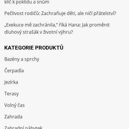
klíč k poklidu a snům
Pečlivost rodičů: Zachraňuje děti, ale ničí přátelství?
„Exekuce mě zachránila,“ říká Hana: Jak proměnit
dluhový strašák v životní výhru?
KATEGORIE PRODUKTŮ
Bazény a sprchy
Čerpadla
Jezírka
Terasy
Volný čas
Zahrada
Zahradní nábytek