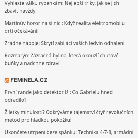
Vyhlaste válku rybenkám: Nejlepší triky, jak se jich
zbavit navždy!
Martinův horor na silnici: Když realita elektromobilu
drtí očekávání!
Zrádné nápoje: Skrytí zabijáci vašich ledvin odhaleni
Rozmarýn: Zázračná bylina, která okouzlí chuťové
buňky a nadchne zdraví
FEMINELA.CZ
První rande jako detektor lži: Co Gabrielu hned
odradilo?
Žiletky minulostí? Odkrýváme tajemství čtyř revolučních
metod pro hladkou pokožku!
Ukončete utrpení beze spánku: Technika 4-7-8, armádní