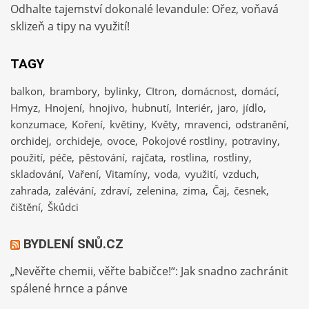
Odhalte tajemství dokonalé levandule: Ořez, voňavá
sklizeň a tipy na využití!
TAGY
balkon
brambory
bylinky
CItron
domácnost
domácí
Hmyz
Hnojení
hnojivo
hubnutí
Interiér
jaro
jídlo
konzumace
Koření
květiny
Květy
mravenci
odstranění
orchidej
orchideje
ovoce
Pokojové rostliny
potraviny
použití
péče
pěstování
rajčata
rostlina
rostliny
skladování
Vaření
Vitamíny
voda
využití
vzduch
zahrada
zalévání
zdraví
zelenina
zima
Čaj
česnek
čištění
Škůdci
BYDLENÍ SNŮ.CZ
„Nevěřte chemii, věřte babičce!“: Jak snadno zachránit
spálené hrnce a pánve