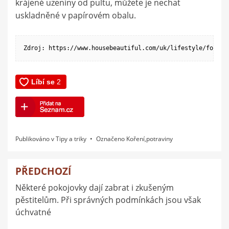
krájené uzeniny od pultu, můžete je nechat
uskladněné v papírovém obalu.
Zdroj: https://www.housebeautiful.com/uk/lifestyle/food-d
Publikováno v
Tipy a triky
Označeno
Koření
,
potraviny
PŘEDCHOZÍ
Navigace
Některé pokojovky dají zabrat i zkušeným
pro
pěstitelům. Při správných podmínkách jsou však
příspěvek
úchvatné