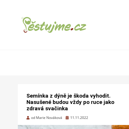
ZAHRADNÍ TIPY A NÁVODY – JAK NA
PĚSTUJME.CZ –
PĚSTOVÁNÍ OVOCE, ZELENINY A KVĚTIN
TIPY NEJEN
PRO ZAHRADU
Semínka z dýně je škoda vyhodit.
Nasušené budou vždy po ruce jako
zdravá svačinka
Zveřejněno
od
Marie Nováková
11.11.2022
dne