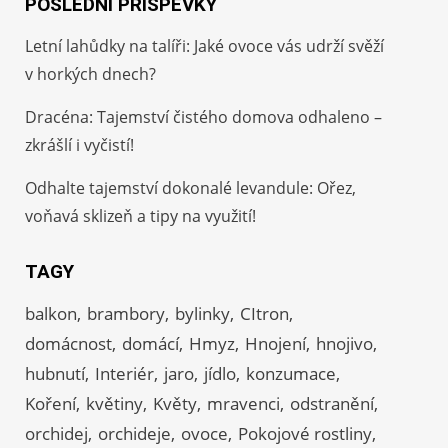
POSLEDNÍ PŘÍSPĚVKY
Letní lahůdky na talíři: Jaké ovoce vás udrží svěží
v horkých dnech?
Dracéna: Tajemství čistého domova odhaleno –
zkrášlí i vyčistí!
Odhalte tajemství dokonalé levandule: Ořez,
voňavá sklizeň a tipy na využití!
TAGY
balkon
brambory
bylinky
CItron
domácnost
domácí
Hmyz
Hnojení
hnojivo
hubnutí
Interiér
jaro
jídlo
konzumace
Koření
květiny
Květy
mravenci
odstranění
orchidej
orchideje
ovoce
Pokojové rostliny