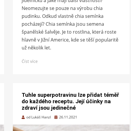
jídelníčku a jaké mají další vlastnosti?
Neomezujte se pouze na výrobu chia
pudinku. Odkud vlastně chia semínka
pocházejí? Chia semínka jsou semena
španělské šalvěje. Je to rostlina, která roste
hlavně v Jižní Americe, kde se těší popularitě
už několik let.
Číst více
Tuhle superpotravinu lze přidat téměř
do každého receptu. Její účinky na
zdraví jsou jedinečné
Zveřejněno
od
Lukáš Hanzl
26.11.2021
dne