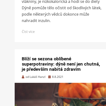
vlákniny, je nízkokalorická a hodí se do diety
Dýně pomůže tělo očistit od škodlivých látek,
podle některých vědců dokonce může
nahradit inzulin.
Číst více
Blíží se sezona oblíbené
superpotraviny: dýně není jen chutná,
je především nabitá zdravím
Zveřejněno
od
Lukáš Hanzl
8.8.2021
dne