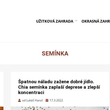
UŽITKOVÁ ZAHRADA
OKRASNÁ ZAH
SEMÍNKA
Špatnou náladu zažene dobré jídlo.
Chia semínka zaplaší deprese a zlepší
koncentraci
Zveřejněno
od
Lukáš Hanzl
17.3.2022
dne