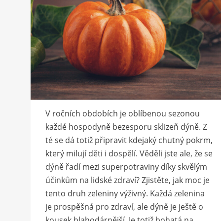
V ročních obdobích je oblíbenou sezonou
každé hospodyně bezesporu sklizeň dýně. Z
té se dá totiž připravit kdejaký chutný pokrm,
který milují děti i dospělí. Věděli jste ale, že se
dýně řadí mezi superpotraviny díky skvělým
účinkům na lidské zdraví? Zjistěte, jak moc je
tento druh zeleniny výživný. Každá zelenina
je prospěšná pro zdraví, ale dýně je ještě o
kousek blahodárnější. Je totiž bohatá na