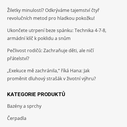
Žiletky minulostí? Odkrýváme tajemství čtyř
revolučních metod pro hladkou pokožku!
Ukončete utrpení beze spánku: Technika 4-7-8,
armádní klíč k poklidu a snům
Pečlivost rodičů: Zachraňuje děti, ale ničí
přátelství?
„Exekuce mě zachránila,“ říká Hana: Jak
proměnit dluhový strašák v životní výhru?
KATEGORIE PRODUKTŮ
Bazény a sprchy
Čerpadla