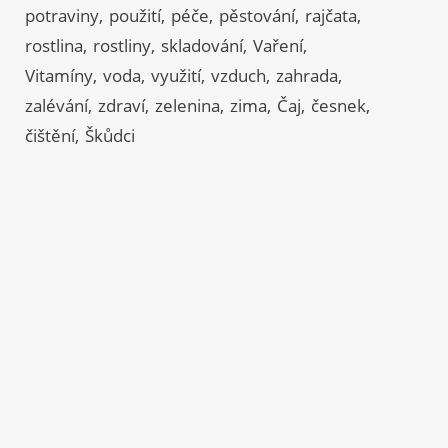
potraviny
použití
péče
pěstování
rajčata
rostlina
rostliny
skladování
Vaření
Vitamíny
voda
využití
vzduch
zahrada
zalévání
zdraví
zelenina
zima
Čaj
česnek
čištění
Škůdci