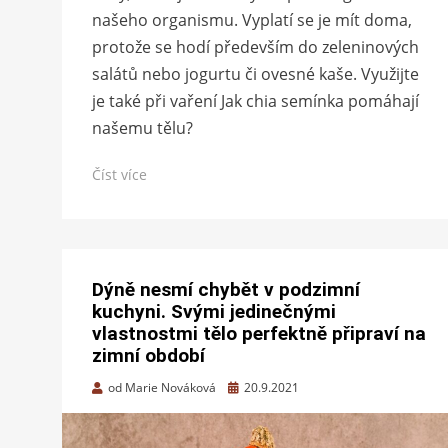
našeho organismu. Vyplatí se je mít doma,
protože se hodí především do zeleninových
salátů nebo jogurtu či ovesné kaše. Využijte
je také při vaření Jak chia semínka pomáhají
našemu tělu?
Číst více
Dýně nesmí chybět v podzimní
kuchyni. Svými jedinečnými
vlastnostmi tělo perfektně připraví na
zimní období
Zveřejněno
od
Marie Nováková
20.9.2021
dne