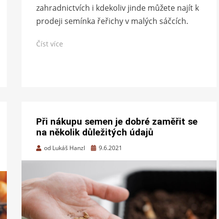
zahradnictvích i kdekoliv jinde můžete najít k
prodeji semínka řeřichy v malých sáčcích.
Číst více
Při nákupu semen je dobré zaměřit se
na několik důležitých údajů
Zveřejněno
od
Lukáš Hanzl
9.6.2021
dne