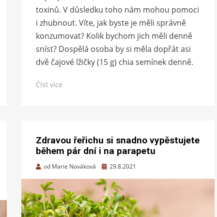
toxinů. V důsledku toho nám mohou pomoci
i zhubnout. Víte, jak byste je měli správně
konzumovat? Kolik bychom jich měli denně
sníst? Dospělá osoba by si měla dopřát asi
dvě čajové lžičky (15 g) chia semínek denně.
Číst více
Zdravou řeřichu si snadno vypěstujete
během pár dní i na parapetu
Zveřejněno
od
Marie Nováková
29.8.2021
dne