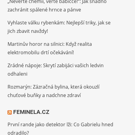
„Nevěřte chemii, věřte babičce!“: Jak snadno
zachránit spálené hrnce a pánve
Vyhlaste válku rybenkám: Nejlepší triky, jak se
jich zbavit navždy!
Martinův horor na silnici: Když realita
elektromobilu drtí očekávání!
Zrádné nápoje: Skrytí zabijáci vašich ledvin
odhaleni
Rozmarýn: Zázračná bylina, která okouzlí
chuťové buňky a nadchne zdraví
FEMINELA.CZ
První rande jako detektor lži: Co Gabrielu hned
odradilo?