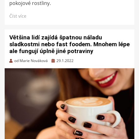
pokojové rostliny.
Číst více
Většina lidí zajídá špatnou náladu
sladkostmi nebo fast foodem. Mnohem lépe
ale fungují úplně jiné potraviny
Zveřejněno
od
Marie Nováková
29.1.2022
dne