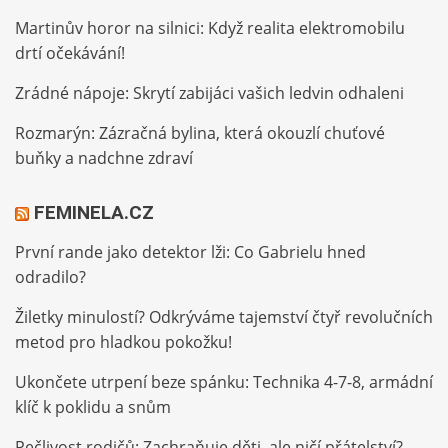
Martinův horor na silnici: Když realita elektromobilu
drtí očekávání!
Zrádné nápoje: Skrytí zabijáci vašich ledvin odhaleni
Rozmarýn: Zázračná bylina, která okouzlí chuťové
buňky a nadchne zdraví
FEMINELA.CZ
První rande jako detektor lži: Co Gabrielu hned
odradilo?
Žiletky minulostí? Odkrýváme tajemství čtyř revolučních
metod pro hladkou pokožku!
Ukončete utrpení beze spánku: Technika 4-7-8, armádní
klíč k poklidu a snům
Pečlivost rodičů: Zachraňuje děti, ale ničí přátelství?