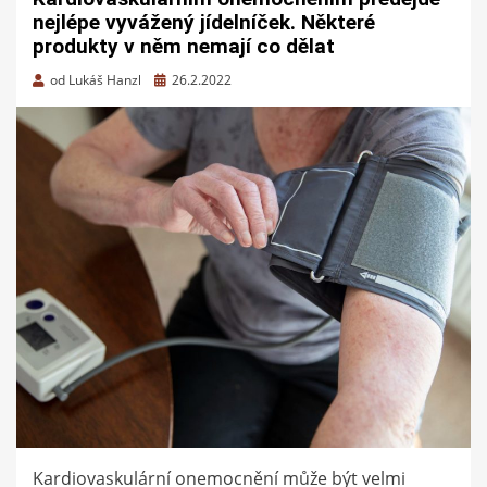
nejlépe vyvážený jídelníček. Některé
produkty v něm nemají co dělat
Zveřejněno
od
Lukáš Hanzl
26.2.2022
dne
Kardiovaskulární onemocnění může být velmi