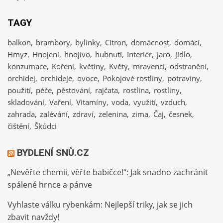
TAGY
balkon
brambory
bylinky
CItron
domácnost
domácí
Hmyz
Hnojení
hnojivo
hubnutí
Interiér
jaro
jídlo
konzumace
Koření
květiny
Květy
mravenci
odstranění
orchidej
orchideje
ovoce
Pokojové rostliny
potraviny
použití
péče
pěstování
rajčata
rostlina
rostliny
skladování
Vaření
Vitamíny
voda
využití
vzduch
zahrada
zalévání
zdraví
zelenina
zima
Čaj
česnek
čištění
Škůdci
BYDLENÍ SNŮ.CZ
„Nevěřte chemii, věřte babičce!“: Jak snadno zachránit
spálené hrnce a pánve
Vyhlaste válku rybenkám: Nejlepší triky, jak se jich
zbavit navždy!