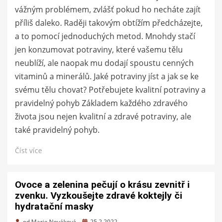
vážným problémem, zvlášť pokud ho necháte zajít
příliš daleko. Raději takovým obtížím předcházejte,
a to pomocí jednoduchých metod. Mnohdy stačí
jen konzumovat potraviny, které vašemu tělu
neublíží, ale naopak mu dodají spoustu cenných
vitaminů a minerálů. Jaké potraviny jíst a jak se ke
svému tělu chovat? Potřebujete kvalitní potraviny a
pravidelný pohyb Základem každého zdravého
života jsou nejen kvalitní a zdravé potraviny, ale
také pravidelný pohyb.
Číst více
Ovoce a zelenina pečují o krásu zevnitř i
zvenku. Vyzkoušejte zdravé koktejly či
hydratační masky
Zveřejněno
od
Marie Nováková
25.2.2022