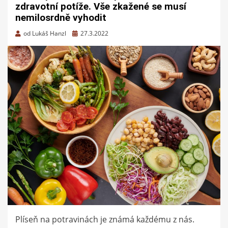
zdravotní potíže. Vše zkažené se musí
nemilosrdně vyhodit
Zveřejněno
od
Lukáš Hanzl
27.3.2022
dne
Plíseň na potravinách je známá každému z nás.