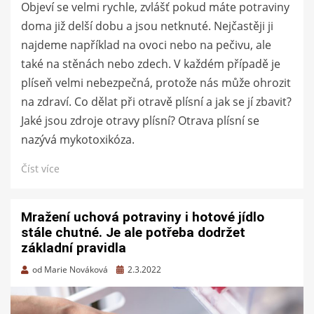
Objeví se velmi rychle, zvlášť pokud máte potraviny
doma již delší dobu a jsou netknuté. Nejčastěji ji
najdeme například na ovoci nebo na pečivu, ale
také na stěnách nebo zdech. V každém případě je
plíseň velmi nebezpečná, protože nás může ohrozit
na zdraví. Co dělat při otravě plísní a jak se jí zbavit?
Jaké jsou zdroje otravy plísní? Otrava plísní se
nazývá mykotoxikóza.
Číst více
Mražení uchová potraviny i hotové jídlo
stále chutné. Je ale potřeba dodržet
základní pravidla
Zveřejněno
od
Marie Nováková
2.3.2022
dne