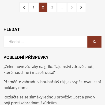
Stránkování
PŘEDCHOZÍ
STRÁNKA
STRÁNKA
STRÁNKA
STRÁNKA
DALŠÍ
1
2
3
…
5
příspěvků
STRÁNKA
STRÁNKA
HLEDAT
Vyhledat:
HLEDA
POSLEDNÍ PŘÍSPĚVKY
„Zeleninové zázraky na grilu: Tajemství zdravé chuti,
které nadchne i masožrouta!“
Přeměňte zahradu v houbařský ráj: Jak vypěstovat lesní
poklady doma!
Rozlučte se se slimáky jednou provždy: Ocet a pivo v
boji proti zahradním škůdcům