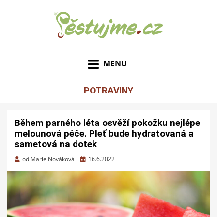
ZAHRADNÍ TIPY A NÁVODY – JAK NA PĚSTOVÁNÍ
PĚSTUJME.CZ – TIPY
OVOCE, ZELENINY A KVĚTIN
MENU
NEJEN PRO ZAHRADU
POTRAVINY
Během parného léta osvěží pokožku nejlépe
melounová péče. Pleť bude hydratovaná a
sametová na dotek
Zveřejněno
od
Marie Nováková
16.6.2022
dne