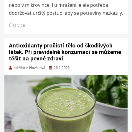
nebo v mikrovlnce. I u mražení je ale potřeba
dodržovat určitý postup, aby se potraviny nezkazily.
Číst více
Antioxidanty pročistí tělo od škodlivých
látek. Při pravidelné konzumaci se můžeme
těšit na pevné zdraví
Zveřejněno
od
Marie Nováková
26.2.2022
dne