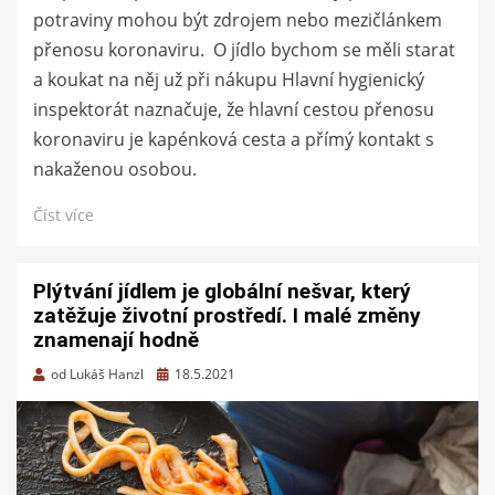
potraviny mohou být zdrojem nebo mezičlánkem
přenosu koronaviru. O jídlo bychom se měli starat
a koukat na něj už při nákupu Hlavní hygienický
inspektorát naznačuje, že hlavní cestou přenosu
koronaviru je kapénková cesta a přímý kontakt s
nakaženou osobou.
Číst více
Plýtvání jídlem je globální nešvar, který
zatěžuje životní prostředí. I malé změny
znamenají hodně
Zveřejněno
od
Lukáš Hanzl
18.5.2021
dne