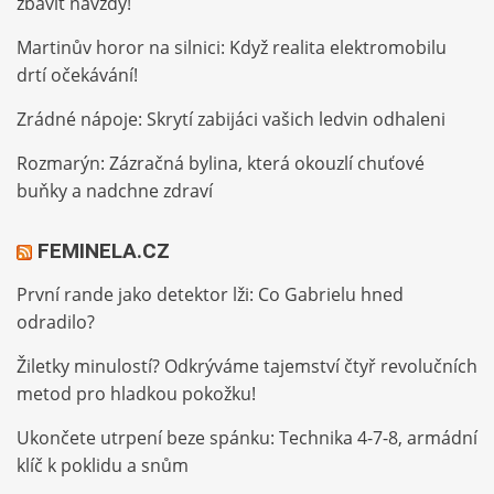
zbavit navždy!
Martinův horor na silnici: Když realita elektromobilu
drtí očekávání!
Zrádné nápoje: Skrytí zabijáci vašich ledvin odhaleni
Rozmarýn: Zázračná bylina, která okouzlí chuťové
buňky a nadchne zdraví
FEMINELA.CZ
První rande jako detektor lži: Co Gabrielu hned
odradilo?
Žiletky minulostí? Odkrýváme tajemství čtyř revolučních
metod pro hladkou pokožku!
Ukončete utrpení beze spánku: Technika 4-7-8, armádní
klíč k poklidu a snům