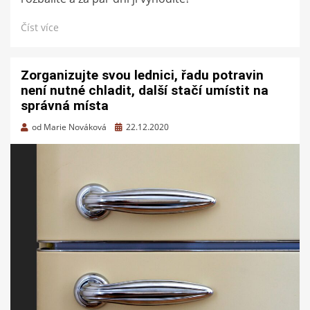
Číst více
Zorganizujte svou lednici, řadu potravin
není nutné chladit, další stačí umístit na
správná místa
Zveřejněno
od
Marie Nováková
22.12.2020
dne