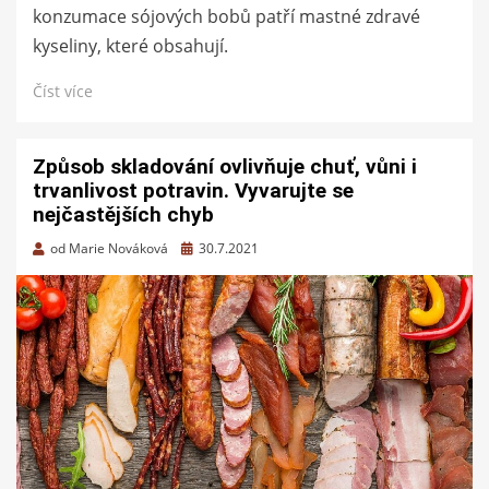
konzumace sójových bobů patří mastné zdravé
kyseliny, které obsahují.
Číst více
Způsob skladování ovlivňuje chuť, vůni i
trvanlivost potravin. Vyvarujte se
nejčastějších chyb
Zveřejněno
od
Marie Nováková
30.7.2021
dne