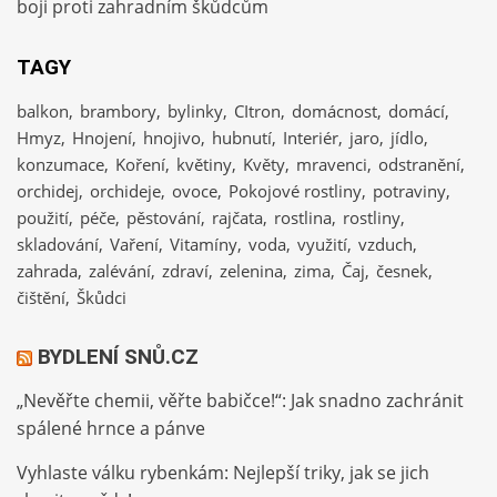
boji proti zahradním škůdcům
TAGY
balkon
brambory
bylinky
CItron
domácnost
domácí
Hmyz
Hnojení
hnojivo
hubnutí
Interiér
jaro
jídlo
konzumace
Koření
květiny
Květy
mravenci
odstranění
orchidej
orchideje
ovoce
Pokojové rostliny
potraviny
použití
péče
pěstování
rajčata
rostlina
rostliny
skladování
Vaření
Vitamíny
voda
využití
vzduch
zahrada
zalévání
zdraví
zelenina
zima
Čaj
česnek
čištění
Škůdci
BYDLENÍ SNŮ.CZ
„Nevěřte chemii, věřte babičce!“: Jak snadno zachránit
spálené hrnce a pánve
Vyhlaste válku rybenkám: Nejlepší triky, jak se jich