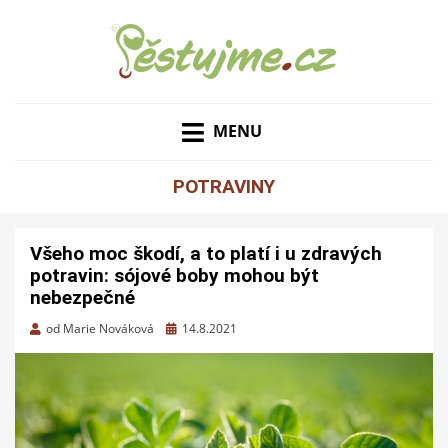
ZAHRADNÍ TIPY A NÁVODY – JAK NA PĚSTOVÁNÍ
PĚSTUJME.CZ – TIPY
OVOCE, ZELENINY A KVĚTIN
MENU
NEJEN PRO ZAHRADU
POTRAVINY
Všeho moc škodí, a to platí i u zdravých
potravin: sójové boby mohou být
nebezpečné
Zveřejněno
od
Marie Nováková
14.8.2021
dne