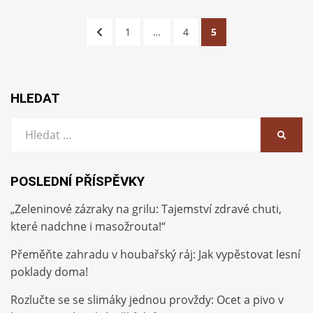
Stránkování
PŘEDCHOZÍ
STRÁNKA
STRÁNKA
STRÁNKA
1
…
4
5
příspěvků
STRÁNKA
HLEDAT
Vyhledat:
HLEDA
POSLEDNÍ PŘÍSPĚVKY
„Zeleninové zázraky na grilu: Tajemství zdravé chuti,
které nadchne i masožrouta!“
Přeměňte zahradu v houbařský ráj: Jak vypěstovat lesní
poklady doma!
Rozlučte se se slimáky jednou provždy: Ocet a pivo v