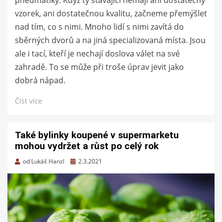
vzorek, ani dostatečnou kvalitu, začneme přemýšlet
nad tím, co s nimi. Mnoho lidí s nimi zavítá do
sběrných dvorů a na jiná specializovaná místa. Jsou
ale i tací, kteří je nechají doslova válet na své
zahradě. To se může při troše úprav jevit jako
dobrá nápad.
Číst více
Také bylinky koupené v supermarketu
mohou vydržet a růst po celý rok
Zveřejněno
od
Lukáš Hanzl
2.3.2021
dne