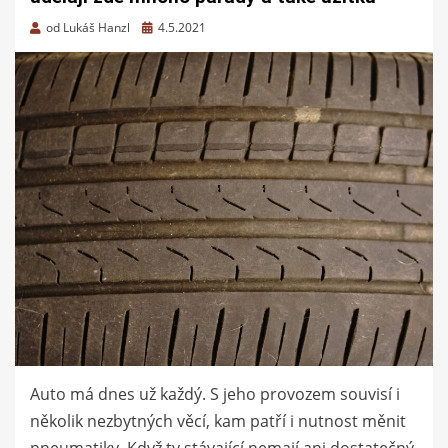
Zveřejněno
od
Lukáš Hanzl
4.5.2021
dne
Auto má dnes už každý. S jeho provozem souvisí i
několik nezbytných věcí, kam patří i nutnost měnit
pneumatiky. Když ty stávající nemají ani dostatečný