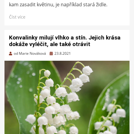
kam zasadit květinu, je například stará židle.
Číst více
Konvalinky milují vlhko a stín. Jejich krása
dokáže vyléčit, ale také otrávit
Zveřejněno
od
Marie Nováková
23.8.2021
dne