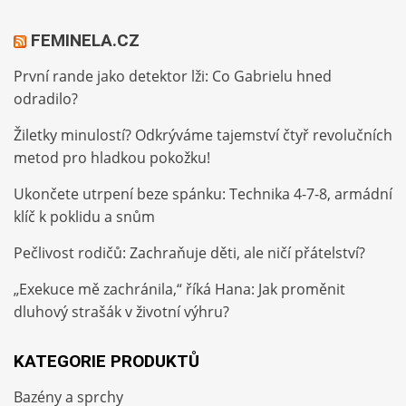
FEMINELA.CZ
První rande jako detektor lži: Co Gabrielu hned
odradilo?
Žiletky minulostí? Odkrýváme tajemství čtyř revolučních
metod pro hladkou pokožku!
Ukončete utrpení beze spánku: Technika 4-7-8, armádní
klíč k poklidu a snům
Pečlivost rodičů: Zachraňuje děti, ale ničí přátelství?
„Exekuce mě zachránila,“ říká Hana: Jak proměnit
dluhový strašák v životní výhru?
KATEGORIE PRODUKTŮ
Bazény a sprchy