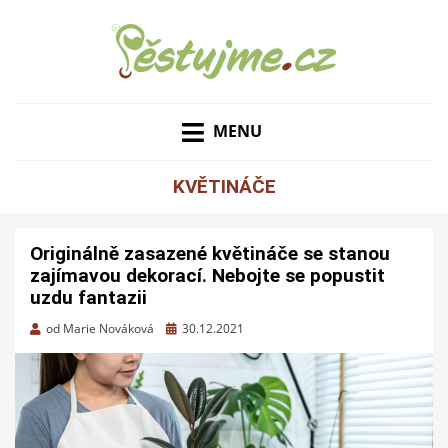
ZAHRADNÍ TIPY A NÁVODY – JAK NA PĚSTOVÁNÍ
PĚSTUJME.CZ – TIPY
OVOCE, ZELENINY A KVĚTIN
MENU
NEJEN PRO ZAHRADU
KVĚTINÁČE
Originálně zasazené květináče se stanou
zajímavou dekorací. Nebojte se popustit
uzdu fantazii
Zveřejněno
od
Marie Nováková
30.12.2021
dne