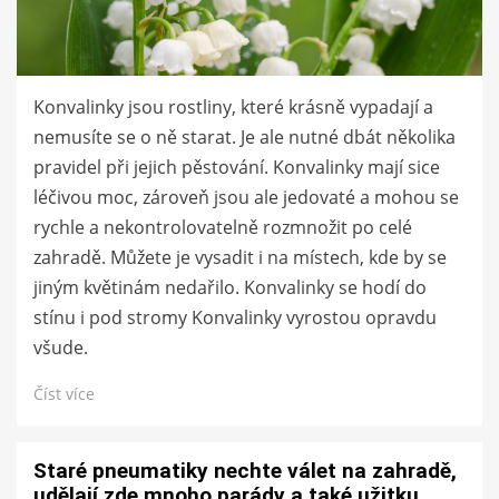
Konvalinky jsou rostliny, které krásně vypadají a
nemusíte se o ně starat. Je ale nutné dbát několika
pravidel při jejich pěstování. Konvalinky mají sice
léčivou moc, zároveň jsou ale jedovaté a mohou se
rychle a nekontrolovatelně rozmnožit po celé
zahradě. Můžete je vysadit i na místech, kde by se
jiným květinám nedařilo. Konvalinky se hodí do
stínu i pod stromy Konvalinky vyrostou opravdu
všude.
Číst více
Staré pneumatiky nechte válet na zahradě,
udělají zde mnoho parády a také užitku