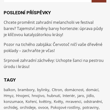
POSLEDNÍ PŘÍSPĚVKY
Chcete proměnit zahradní melancholii ve festival
barev? Tajemství změny barvy hortenzie: úprava půdy
je klíčovou katalyzátorkou krásy!
Pozor na tichého zabijáka: Červotoč ničí vaše dřevěné
poklady – zachraňte je včas!
Srpnové zahradní záchvěvy: Uchopte šanci na pestrou
úrodu i krásu!
TAGY
balkon
brambory
bylinky
CItron
domácnost
domácí
Hmyz
Hnojení
hnojivo
hubnutí
Interiér
jaro
jídlo
konzumace
Koření
květiny
Květy
mravenci
odstranění
orchidej
orchideje
ovoce
Pokojové rostliny
potraviny