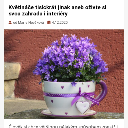
Květináče tisíckrát jinak aneb oživte si
svou zahradu i interiéry
Zveřejněno
od
Marie Nováková
4.12.2020
dne
Člověk si chce většinou nějakým způsobem zpestřit