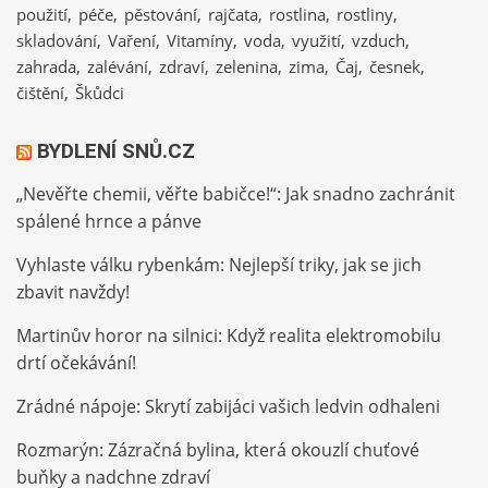
použití
péče
pěstování
rajčata
rostlina
rostliny
skladování
Vaření
Vitamíny
voda
využití
vzduch
zahrada
zalévání
zdraví
zelenina
zima
Čaj
česnek
čištění
Škůdci
BYDLENÍ SNŮ.CZ
„Nevěřte chemii, věřte babičce!“: Jak snadno zachránit
spálené hrnce a pánve
Vyhlaste válku rybenkám: Nejlepší triky, jak se jich
zbavit navždy!
Martinův horor na silnici: Když realita elektromobilu
drtí očekávání!
Zrádné nápoje: Skrytí zabijáci vašich ledvin odhaleni
Rozmarýn: Zázračná bylina, která okouzlí chuťové
buňky a nadchne zdraví