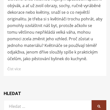
obývák, a ať už zvolí obrazy, sochy, ručně vyráběné
dekorace nebo květiny, snaží se o co největší
originalitu. Je třeba si s květináči trochu pohrát, aby
pomohly ozvláštnit náš byt, protože ačkoliv se
tomu většinou nepřikládá velká váha, mohou
pomoci zcela změnit jeho vzhled. Proč zůstat u
jednoho materiálu? Květináče se používají téměř
odjakživa, jenom dříve sloužily spíše k praktickým
účelům, jako pěstování bylinek do kuchyně.
Číst více
HLEDAT
Vyhledat:
HLEDA