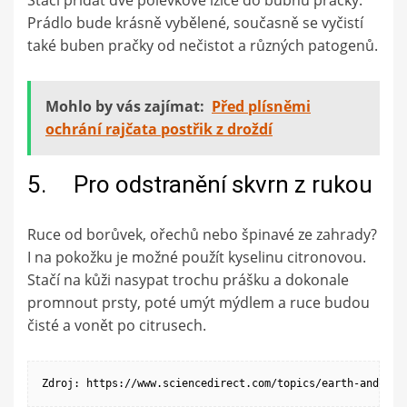
Prádlo bude krásně vybělené, současně se vyčistí
také buben pračky od nečistot a různých patogenů.
Mohlo by vás zajímat:
Před plísněmi
ochrání rajčata postřik z droždí
5. Pro odstranění skvrn z rukou
Ruce od borůvek, ořechů nebo špinavé ze zahrady?
I na pokožku je možné použít kyselinu citronovou.
Stačí na kůži nasypat trochu prášku a dokonale
promnout prsty, poté umýt mýdlem a ruce budou
čisté a vonět po citrusech.
Zdroj: https://www.sciencedirect.com/topics/earth-and-pla