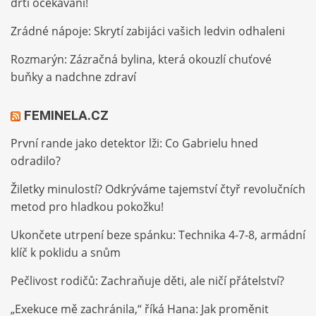
drtí očekávání!
Zrádné nápoje: Skrytí zabijáci vašich ledvin odhaleni
Rozmarýn: Zázračná bylina, která okouzlí chuťové
buňky a nadchne zdraví
FEMINELA.CZ
První rande jako detektor lži: Co Gabrielu hned
odradilo?
Žiletky minulostí? Odkrýváme tajemství čtyř revolučních
metod pro hladkou pokožku!
Ukončete utrpení beze spánku: Technika 4-7-8, armádní
klíč k poklidu a snům
Pečlivost rodičů: Zachraňuje děti, ale ničí přátelství?
„Exekuce mě zachránila,“ říká Hana: Jak proměnit