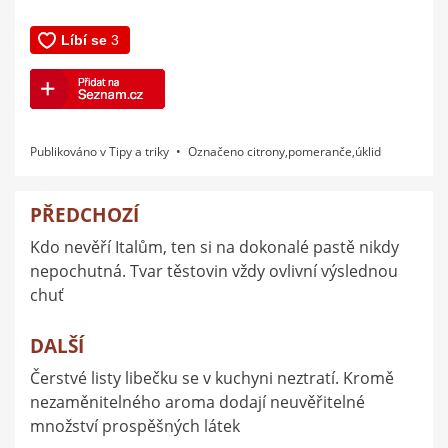
Publikováno v
Tipy a triky
Označeno
citrony
,
pomeranče
,
úklid
PŘEDCHOZÍ
Navigace
Kdo nevěří Italům, ten si na dokonalé pastě nikdy
pro
nepochutná. Tvar těstovin vždy ovlivní výslednou
příspěvek
chuť
DALŠÍ
Čerstvé listy libečku se v kuchyni neztratí. Kromě
nezaměnitelného aroma dodají neuvěřitelné
množství prospěšných látek