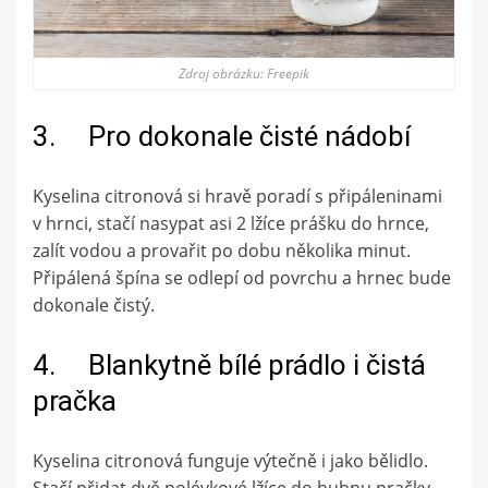
Zdroj obrázku: Freepik
3. Pro dokonale čisté nádobí
Kyselina citronová si hravě poradí s připáleninami
v hrnci, stačí nasypat asi 2 lžíce prášku do hrnce,
zalít vodou a provařit po dobu několika minut.
Připálená špína se odlepí od povrchu a hrnec bude
dokonale čistý.
4. Blankytně bílé prádlo i čistá
pračka
Kyselina citronová funguje výtečně i jako bělidlo.
Stačí přidat dvě polévkové lžíce do bubnu pračky.