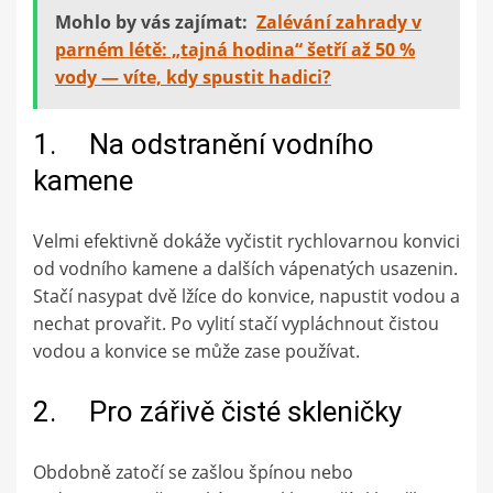
Mohlo by vás zajímat:
Zalévání zahrady v
parném létě: „tajná hodina“ šetří až 50 %
vody — víte, kdy spustit hadici?
1. Na odstranění vodního
kamene
Velmi efektivně dokáže vyčistit rychlovarnou konvici
od vodního kamene a dalších vápenatých usazenin.
Stačí nasypat dvě lžíce do konvice, napustit vodou a
nechat provařit. Po vylití stačí vypláchnout čistou
vodou a konvice se může zase používat.
2. Pro zářivě čisté skleničky
Obdobně zatočí se zašlou špínou nebo