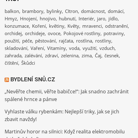
balkon
brambory
bylinky
CItron
domácnost
domácí
Hmyz
Hnojení
hnojivo
hubnutí
Interiér
jaro
jídlo
konzumace
Koření
květiny
Květy
mravenci
odstranění
orchidej
orchideje
ovoce
Pokojové rostliny
potraviny
použití
péče
pěstování
rajčata
rostlina
rostliny
skladování
Vaření
Vitamíny
voda
využití
vzduch
zahrada
zalévání
zdraví
zelenina
zima
Čaj
česnek
čištění
Škůdci
BYDLENÍ SNŮ.CZ
„Nevěřte chemii, věřte babičce!“: Jak snadno zachránit
spálené hrnce a pánve
Vyhlaste válku rybenkám: Nejlepší triky, jak se jich
zbavit navždy!
Martinův horor na silnici: Když realita elektromobilu