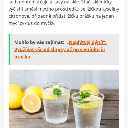
sedimentem z čaje a kávy na skle. Stačí skleničky
vyčistit směsí mycího prostředku se lžičkou kyseliny
citronové, případně přidat lžičku prášku na jeden
mycí cyklus do myčky.
Mohlo by vás zajímat:
„Neplýtvej dýní!“:
Využívat vše od slupky až po semínko je
hračka