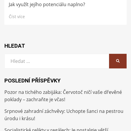
Jak využít jejího potenciálu naplno?
Číst více
HLEDAT
Vyhledat:
HLEDA
POSLEDNÍ PŘÍSPĚVKY
Pozor na tichého zabijáka: Červotoč ničí vaše dřevěné
poklady – zachraňte je včas!
Srpnové zahradní záchvěvy: Uchopte šanci na pestrou
úrodu i krásu!
Socialistické relikty v regálech: Je nostalgie větší