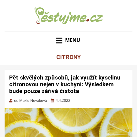
ZAHRADNÍ TIPY A NÁVODY – JAK NA PĚSTOVÁNÍ
PĚSTUJME.CZ – TIPY
OVOCE, ZELENINY A KVĚTIN
MENU
NEJEN PRO ZAHRADU
CITRONY
Pět skvělých způsobů, jak využít kyselinu
citronovou nejen v kuchyni: Výsledkem
bude pouze zářivá čistota
Zveřejněno
od
Marie Nováková
4.4.2022
dne