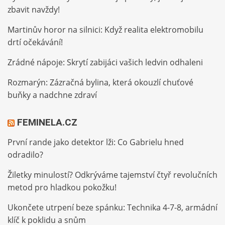
zbavit navždy!
Martinův horor na silnici: Když realita elektromobilu
drtí očekávání!
Zrádné nápoje: Skrytí zabijáci vašich ledvin odhaleni
Rozmarýn: Zázračná bylina, která okouzlí chuťové
buňky a nadchne zdraví
FEMINELA.CZ
První rande jako detektor lži: Co Gabrielu hned
odradilo?
Žiletky minulostí? Odkrýváme tajemství čtyř revolučních
metod pro hladkou pokožku!
Ukončete utrpení beze spánku: Technika 4-7-8, armádní
klíč k poklidu a snům