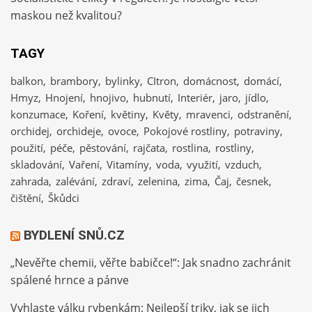
maskou než kvalitou?
TAGY
balkon
brambory
bylinky
CItron
domácnost
domácí
Hmyz
Hnojení
hnojivo
hubnutí
Interiér
jaro
jídlo
konzumace
Koření
květiny
Květy
mravenci
odstranění
orchidej
orchideje
ovoce
Pokojové rostliny
potraviny
použití
péče
pěstování
rajčata
rostlina
rostliny
skladování
Vaření
Vitamíny
voda
využití
vzduch
zahrada
zalévání
zdraví
zelenina
zima
Čaj
česnek
čištění
Škůdci
BYDLENÍ SNŮ.CZ
„Nevěřte chemii, věřte babičce!“: Jak snadno zachránit
spálené hrnce a pánve
Vyhlaste válku rybenkám: Nejlepší triky, jak se jich