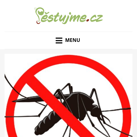
ZAHRADNÍ TIPY A NÁVODY – JAK NA PĚSTOVÁNÍ
PĚSTUJME.CZ – TIPY
OVOCE, ZELENINY A KVĚTIN
MENU
NEJEN PRO ZAHRADU