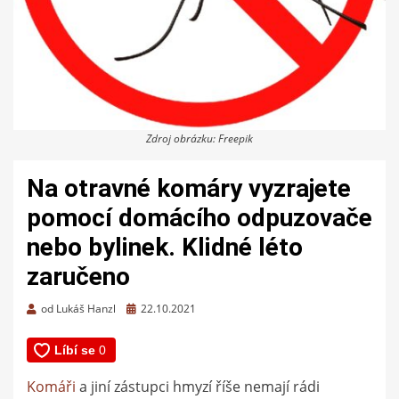
Zdroj obrázku: Freepik
Na otravné komáry vyzrajete
pomocí domácího odpuzovače
nebo bylinek. Klidné léto
zaručeno
Zveřejněno
od
Lukáš Hanzl
22.10.2021
dne
Komáři
a jiní zástupci hmyzí říše nemají rádi