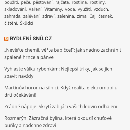
použití
péče
pěstování
rajčata
rostlina
rostliny
skladování
Vaření
Vitamíny
voda
využití
vzduch
zahrada
zalévání
zdraví
zelenina
zima
Čaj
česnek
čištění
Škůdci
BYDLENÍ SNŮ.CZ
„Nevěřte chemii, věřte babičce!“: Jak snadno zachránit
spálené hrnce a pánve
Vyhlaste válku rybenkám: Nejlepší triky, jak se jich
zbavit navždy!
Martinův horor na silnici: Když realita elektromobilu
drtí očekávání!
Zrádné nápoje: Skrytí zabijáci vašich ledvin odhaleni
Rozmarýn: Zázračná bylina, která okouzlí chuťové
buňky a nadchne zdraví