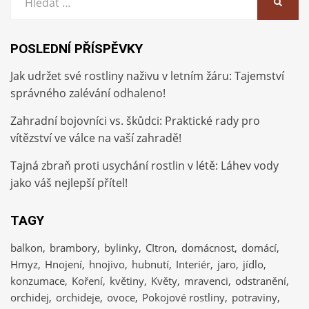
HLEDA
POSLEDNÍ PŘÍSPĚVKY
Jak udržet své rostliny naživu v letním žáru: Tajemství
správného zalévání odhaleno!
Zahradní bojovníci vs. škůdci: Praktické rady pro
vítězství ve válce na vaší zahradě!
Tajná zbraň proti usychání rostlin v létě: Láhev vody
jako váš nejlepší přítel!
TAGY
balkon
brambory
bylinky
CItron
domácnost
domácí
Hmyz
Hnojení
hnojivo
hubnutí
Interiér
jaro
jídlo
konzumace
Koření
květiny
Květy
mravenci
odstranění
orchidej
orchideje
ovoce
Pokojové rostliny
potraviny