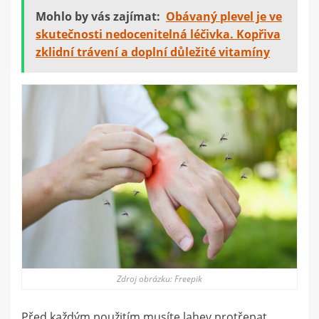
Mohlo by vás zajímat:
Obávaný plevel je ve
skutečnosti nedocenitelná léčivka. Kopřiva
zklidní trávení a doplní důležité vitamíny
Zdroj obrázku: Freepik
Před každým použitím musíte lahev protřepat.