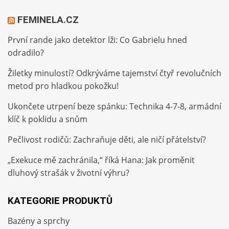
FEMINELA.CZ
První rande jako detektor lži: Co Gabrielu hned
odradilo?
Žiletky minulostí? Odkrýváme tajemství čtyř revolučních
metod pro hladkou pokožku!
Ukončete utrpení beze spánku: Technika 4-7-8, armádní
klíč k poklidu a snům
Pečlivost rodičů: Zachraňuje děti, ale ničí přátelství?
„Exekuce mě zachránila,“ říká Hana: Jak proměnit
dluhový strašák v životní výhru?
KATEGORIE PRODUKTŮ
Bazény a sprchy