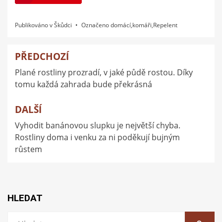
Publikováno v
Škůdci
Označeno
domácí
,
komáři
,
Repelent
PŘEDCHOZÍ
Navigace
Plané rostliny prozradí, v jaké půdě rostou. Díky
pro
tomu každá zahrada bude překrásná
příspěvek
DALŠÍ
Vyhodit banánovou slupku je největší chyba.
Rostliny doma i venku za ni poděkují bujným
růstem
HLEDAT
Vyhledat: