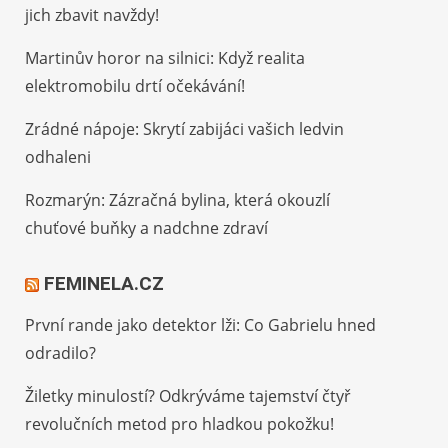
jich zbavit navždy!
Martinův horor na silnici: Když realita
elektromobilu drtí očekávání!
Zrádné nápoje: Skrytí zabijáci vašich ledvin
odhaleni
Rozmarýn: Zázračná bylina, která okouzlí
chuťové buňky a nadchne zdraví
FEMINELA.CZ
První rande jako detektor lži: Co Gabrielu hned
odradilo?
Žiletky minulostí? Odkrýváme tajemství čtyř
revolučních metod pro hladkou pokožku!