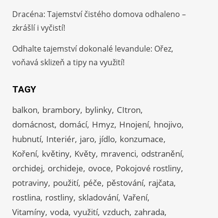
Dracéna: Tajemství čistého domova odhaleno –
zkrášlí i vyčistí!
Odhalte tajemství dokonalé levandule: Ořez,
voňavá sklizeň a tipy na využití!
TAGY
balkon
brambory
bylinky
CItron
domácnost
domácí
Hmyz
Hnojení
hnojivo
hubnutí
Interiér
jaro
jídlo
konzumace
Koření
květiny
Květy
mravenci
odstranění
orchidej
orchideje
ovoce
Pokojové rostliny
potraviny
použití
péče
pěstování
rajčata
rostlina
rostliny
skladování
Vaření
Vitamíny
voda
využití
vzduch
zahrada