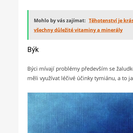
Mohlo by vás zajímat:
Těhotenství je krá
všechny důležité vitaminy a minerály
Býk
Býci mívají problémy především se žaludk
měli využívat léčivé účinky tymiánu, a to j