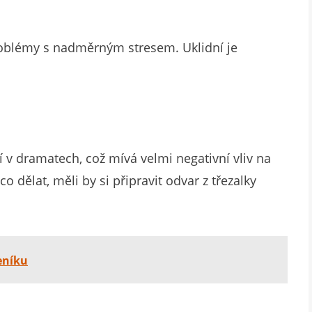
roblémy s nadměrným stresem. Uklidní je
ají v dramatech, což mívá velmi negativní vliv na
o dělat, měli by si připravit odvar z třezalky
eníku