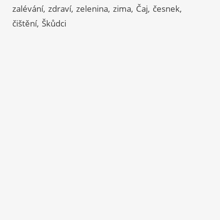
zalévání
zdraví
zelenina
zima
Čaj
česnek
čištění
Škůdci