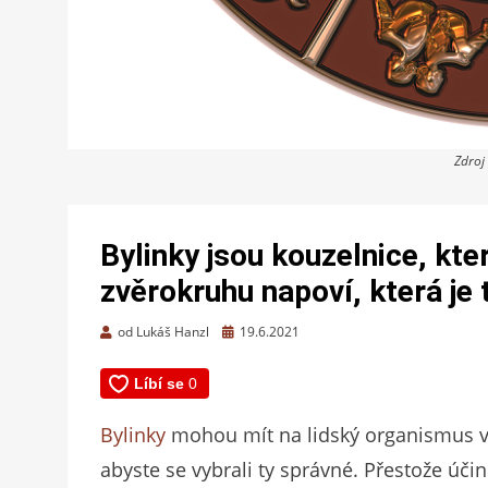
Zdroj
Bylinky jsou kouzelnice, kt
zvěrokruhu napoví, která je 
Zveřejněno
od
Lukáš Hanzl
19.6.2021
dne
Bylinky
mohou mít na lidský organismus vel
abyste se vybrali ty správné. Přestože účin