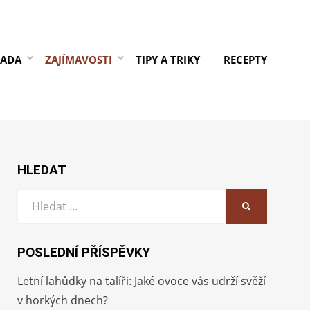
RADA
ZAJÍMAVOSTI
TIPY A TRIKY
RECEPTY
HLEDAT
Vyhledat:
HLEDAT
POSLEDNÍ PŘÍSPĚVKY
Letní lahůdky na talíři: Jaké ovoce vás udrží svěží
v horkých dnech?