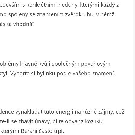
ředevším s konkrétními neduhy, kterými každý z
římo spojeny se znamením zvěrokruhu, v němž
nás ta vhodná?
problémy hlavně kvůli společným povahovým
 styl. Vyberte si bylinku podle vašeho znamení.
ence vynakládat tuto energii na různé zájmy, což
-li se zbavit únavy, pijte odvar z kozlíku
kterými Berani často trpí.