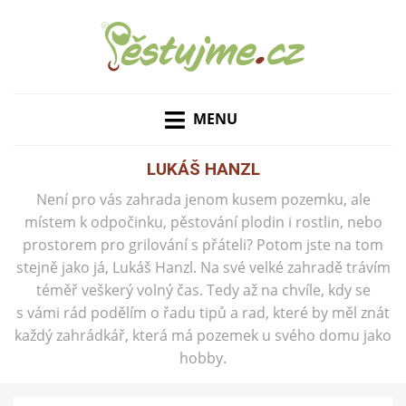
ZAHRADNÍ TIPY A NÁVODY – JAK NA PĚSTOVÁNÍ
PĚSTUJME.CZ – TIPY
OVOCE, ZELENINY A KVĚTIN
MENU
NEJEN PRO ZAHRADU
LUKÁŠ HANZL
Není pro vás zahrada jenom kusem pozemku, ale
místem k odpočinku, pěstování plodin i rostlin, nebo
prostorem pro grilování s přáteli? Potom jste na tom
stejně jako já, Lukáš Hanzl. Na své velké zahradě trávím
téměř veškerý volný čas. Tedy až na chvíle, kdy se
s vámi rád podělím o řadu tipů a rad, které by měl znát
každý zahrádkář, která má pozemek u svého domu jako
hobby.