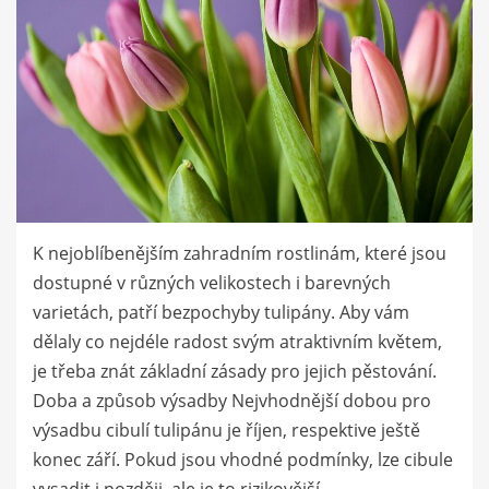
K nejoblíbenějším zahradním rostlinám, které jsou
dostupné v různých velikostech i barevných
varietách, patří bezpochyby tulipány. Aby vám
dělaly co nejdéle radost svým atraktivním květem,
je třeba znát základní zásady pro jejich pěstování.
Doba a způsob výsadby Nejvhodnější dobou pro
výsadbu cibulí tulipánu je říjen, respektive ještě
konec září. Pokud jsou vhodné podmínky, lze cibule
vysadit i později, ale je to rizikovější.