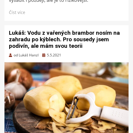
Číst více
Lukáš: Vodu z vařených brambor nosím na
zahradu po kýblech. Pro sousedy jsem
podivín, ale mám svou teorii
Zveřejněno
od
Lukáš Hanzl
5.5.2021
dne