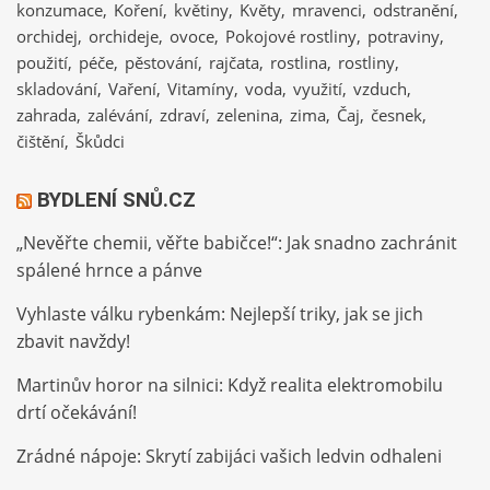
konzumace
Koření
květiny
Květy
mravenci
odstranění
orchidej
orchideje
ovoce
Pokojové rostliny
potraviny
použití
péče
pěstování
rajčata
rostlina
rostliny
skladování
Vaření
Vitamíny
voda
využití
vzduch
zahrada
zalévání
zdraví
zelenina
zima
Čaj
česnek
čištění
Škůdci
BYDLENÍ SNŮ.CZ
„Nevěřte chemii, věřte babičce!“: Jak snadno zachránit
spálené hrnce a pánve
Vyhlaste válku rybenkám: Nejlepší triky, jak se jich
zbavit navždy!
Martinův horor na silnici: Když realita elektromobilu
drtí očekávání!
Zrádné nápoje: Skrytí zabijáci vašich ledvin odhaleni