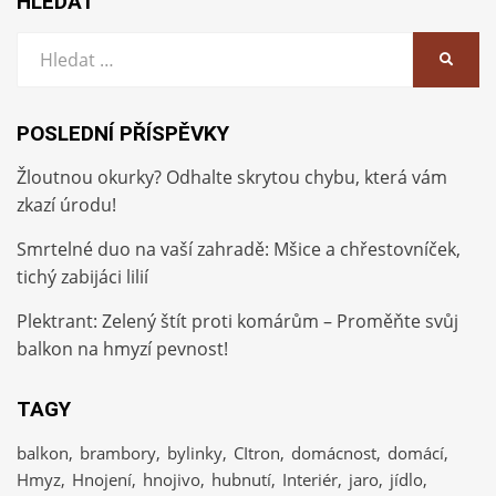
HLEDAT
Vyhledat:
HLEDA
POSLEDNÍ PŘÍSPĚVKY
Žloutnou okurky? Odhalte skrytou chybu, která vám
zkazí úrodu!
Smrtelné duo na vaší zahradě: Mšice a chřestovníček,
tichý zabijáci lilií
Plektrant: Zelený štít proti komárům – Proměňte svůj
balkon na hmyzí pevnost!
TAGY
balkon
brambory
bylinky
CItron
domácnost
domácí
Hmyz
Hnojení
hnojivo
hubnutí
Interiér
jaro
jídlo