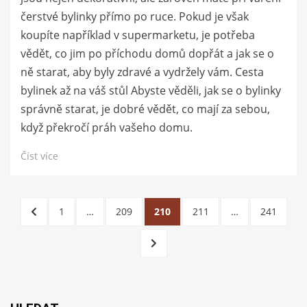
čerstvé bylinky přímo po ruce. Pokud je však
koupíte například v supermarketu, je potřeba
vědět, co jim po příchodu domů dopřát a jak se o
ně starat, aby byly zdravé a vydržely vám. Cesta
bylinek až na váš stůl Abyste věděli, jak se o bylinky
správně starat, je dobré vědět, co mají za sebou,
když překročí práh vašeho domu.
Číst více
Stránkování
PŘEDCHOZÍ
STRÁNKA
STRÁNKA
STRÁNKA
STRÁNKA
STRÁNKA
1
…
209
210
211
…
241
příspěvků
STRÁNKA
DALŠÍ
STRÁNKA