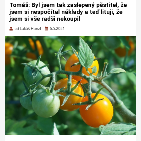
Tomáš: Byl jsem tak zaslepený pěstitel, že
jsem si nespočítal náklady a teď lituji, že
jsem si vše radši nekoupil
Zveřejněno
od
Lukáš Hanzl
6.5.2021
dne