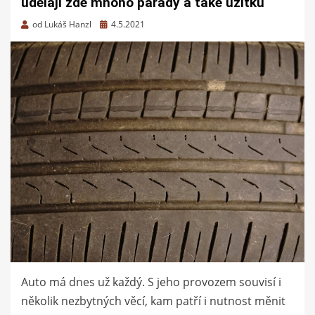
udělají zde mnoho parády a také užitku
Zveřejněno
od
Lukáš Hanzl
4.5.2021
dne
Auto má dnes už každý. S jeho provozem souvisí i
několik nezbytných věcí, kam patří i nutnost měnit