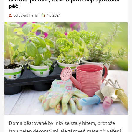
péči
Zveřejněno
od
Lukáš Hanzl
4.5.2021
dne
Doma pěstované bylinky se staly hitem, protože
jsou nejen dekorativní, ale zároveň máte při vaření