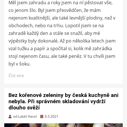
Měl jsem zahradu a roky jsem na ní pěstovat vše,
co jenom šlo. Byl jsem přesvědčen, že mám
nejenom kvalitnější, ale také levnější plodiny, než v
obchodech, nebo na trhu. Lopotil jsem se na
zahradě každý den a stále se snažil, aby mé
výpěstky byly dokonalé. Až po několika letech jsem
vzal tužku a papír a spočítal si, kolik mě zahrádka
stojí nejenom času, ale také peněz. V tu chvíli jsem
byl v šoku.
Číst více
Bez kořenové zeleniny by česká kuchyně ani
nebyla. Při správném skladování vydrží
dlouho svěží
Zveřejněno
od
Lukáš Hanzl
6.5.2021
dne