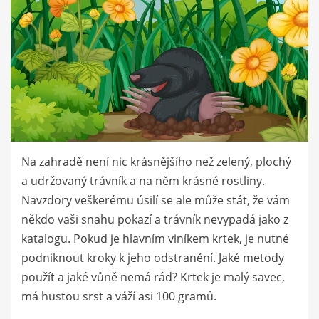
Na zahradě není nic krásnějšího než zelený, plochý
a udržovaný trávník a na něm krásné rostliny.
Navzdory veškerému úsilí se ale může stát, že vám
někdo vaši snahu pokazí a trávník nevypadá jako z
katalogu. Pokud je hlavním viníkem krtek, je nutné
podniknout kroky k jeho odstranění. Jaké metody
použít a jaké vůně nemá rád? Krtek je malý savec,
má hustou srst a váží asi 100 gramů.