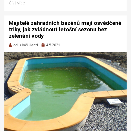
Číst více
Majitelé zahradních bazénů mají osvědčené
triky, jak zvládnout letošní sezonu bez
zelenání vody
Zveřejněno
od
Lukáš Hanzl
4.5.2021
dne