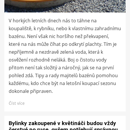
V horkých letních dnech nás to táhne na
koupaliště, k rybníku, nebo k vlastnímu zahradnímu
bazénu. Není však nic horšího než překvapení,
které na nás může číhat po odkrytí plachty. Tím je
nepříjemně a nezdravě zelená voda, která k
osvěžení rozhodně neláká. Boj o čistotu vody
přitom není tak složitý a náročný, jak se na první
pohled zdá. Tipy a rady majitelů bazénů pomohou
každému, kdo chce být na letošní koupací sezonu
dokonale připraven.
Číst více
Bylinky zakoupené v květináči budou vždy
čerstvé po ruce, ovšem potřebují správnou