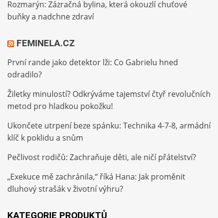
Rozmarýn: Zázračná bylina, která okouzlí chuťové
buňky a nadchne zdraví
FEMINELA.CZ
První rande jako detektor lži: Co Gabrielu hned
odradilo?
Žiletky minulostí? Odkrýváme tajemství čtyř revolučních
metod pro hladkou pokožku!
Ukončete utrpení beze spánku: Technika 4-7-8, armádní
klíč k poklidu a snům
Pečlivost rodičů: Zachraňuje děti, ale ničí přátelství?
„Exekuce mě zachránila,“ říká Hana: Jak proměnit
dluhový strašák v životní výhru?
KATEGORIE PRODUKTŮ