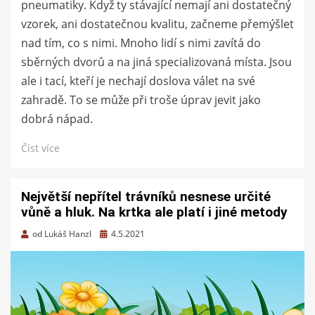
pneumatiky. Když ty stávající nemají ani dostatečný
vzorek, ani dostatečnou kvalitu, začneme přemýšlet
nad tím, co s nimi. Mnoho lidí s nimi zavítá do
sběrných dvorů a na jiná specializovaná místa. Jsou
ale i tací, kteří je nechají doslova válet na své
zahradě. To se může při troše úprav jevit jako
dobrá nápad.
Číst více
Největší nepřítel trávníků nesnese určité
vůně a hluk. Na krtka ale platí i jiné metody
Zveřejněno
od
Lukáš Hanzl
4.5.2021
dne