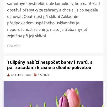
samotným pěstitelům, ale komukoliv, kdo například
dostává přebytky ze zahrady a chce si je co nejdéle
uchovat. Opatrnost při sklizni Základním
předpokladem úspěšného uskladnění je
neporušenost zeleniny, na to je třeba myslet
zejména při její sklizni.
Číst více
Tulipány nabízí nespočet barev i tvarů, s
pár zásadami krásně a dlouho pokvetou
Zveřejněno
od
Lukáš Hanzl
5.5.2021
dne