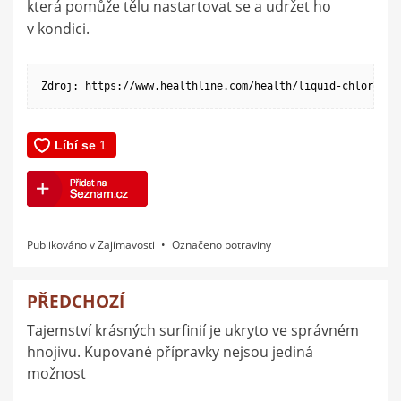
která pomůže tělu nastartovat se a udržet ho
v kondici.
Zdroj: https://www.healthline.com/health/liquid-chlorophy
Publikováno v
Zajímavosti
Označeno
potraviny
PŘEDCHOZÍ
Navigace
Tajemství krásných surfinií je ukryto ve správném
pro
hnojivu. Kupované přípravky nejsou jediná
příspěvek
možnost