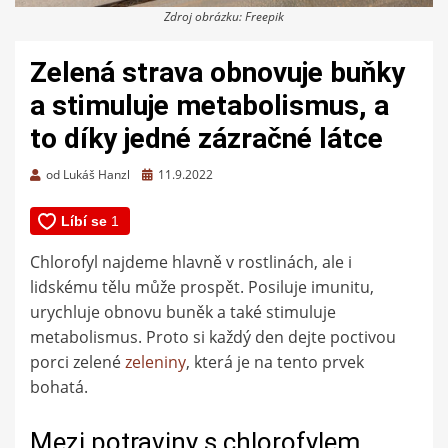
Zdroj obrázku: Freepik
Zelená strava obnovuje buňky
a stimuluje metabolismus, a
to díky jedné zázračné látce
Zveřejněno
od
Lukáš Hanzl
11.9.2022
dne
Chlorofyl najdeme hlavně v rostlinách, ale i
lidskému tělu může prospět. Posiluje imunitu,
urychluje obnovu buněk a také stimuluje
metabolismus. Proto si každý den dejte poctivou
porci zelené
zeleniny
, která je na tento prvek
bohatá.
Mezi potraviny s chlorofylem