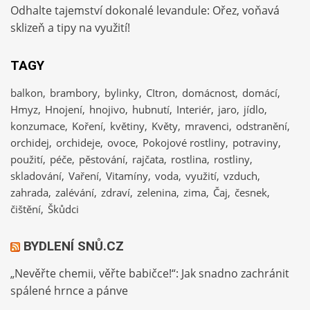
Odhalte tajemství dokonalé levandule: Ořez, voňavá
sklizeň a tipy na využití!
TAGY
balkon
brambory
bylinky
CItron
domácnost
domácí
Hmyz
Hnojení
hnojivo
hubnutí
Interiér
jaro
jídlo
konzumace
Koření
květiny
Květy
mravenci
odstranění
orchidej
orchideje
ovoce
Pokojové rostliny
potraviny
použití
péče
pěstování
rajčata
rostlina
rostliny
skladování
Vaření
Vitamíny
voda
využití
vzduch
zahrada
zalévání
zdraví
zelenina
zima
Čaj
česnek
čištění
Škůdci
BYDLENÍ SNŮ.CZ
„Nevěřte chemii, věřte babičce!“: Jak snadno zachránit
spálené hrnce a pánve