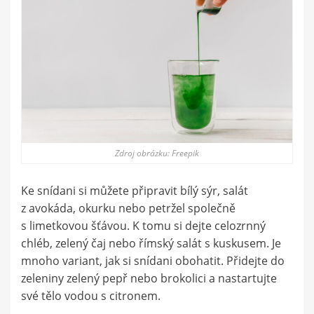
Zdroj obrázku: Freepik
Ke snídani si můžete připravit bílý sýr, salát
z avokáda, okurku nebo petržel společně
s limetkovou šťávou. K tomu si dejte celozrnný
chléb, zelený čaj nebo římský salát s kuskusem. Je
mnoho variant, jak si snídani obohatit. Přidejte do
zeleniny zelený pepř nebo brokolici a nastartujte
své tělo vodou s citronem.