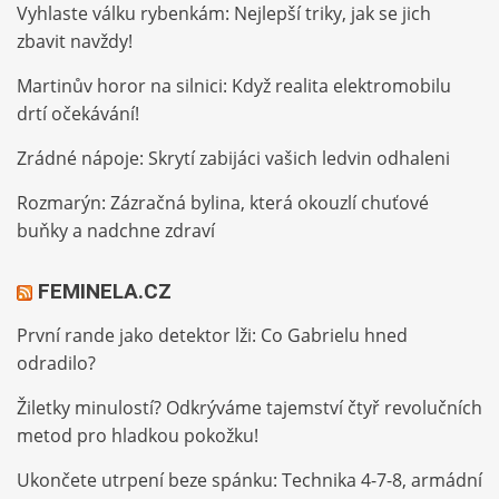
Vyhlaste válku rybenkám: Nejlepší triky, jak se jich
zbavit navždy!
Martinův horor na silnici: Když realita elektromobilu
drtí očekávání!
Zrádné nápoje: Skrytí zabijáci vašich ledvin odhaleni
Rozmarýn: Zázračná bylina, která okouzlí chuťové
buňky a nadchne zdraví
FEMINELA.CZ
První rande jako detektor lži: Co Gabrielu hned
odradilo?
Žiletky minulostí? Odkrýváme tajemství čtyř revolučních
metod pro hladkou pokožku!
Ukončete utrpení beze spánku: Technika 4-7-8, armádní