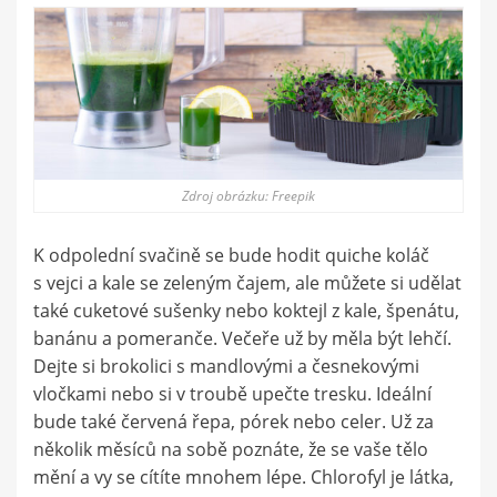
Zdroj obrázku: Freepik
K odpolední svačině se bude hodit quiche koláč
s vejci a kale se zeleným čajem, ale můžete si udělat
také cuketové sušenky nebo koktejl z kale, špenátu,
banánu a pomeranče. Večeře už by měla být lehčí.
Dejte si brokolici s mandlovými a česnekovými
vločkami nebo si v troubě upečte tresku. Ideální
bude také červená řepa, pórek nebo celer. Už za
několik měsíců na sobě poznáte, že se vaše tělo
mění a vy se cítíte mnohem lépe. Chlorofyl je látka,