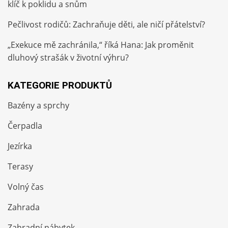
klíč k poklidu a snům
Pečlivost rodičů: Zachraňuje děti, ale ničí přátelství?
„Exekuce mě zachránila,“ říká Hana: Jak proměnit
dluhový strašák v životní výhru?
KATEGORIE PRODUKTŮ
Bazény a sprchy
Čerpadla
Jezírka
Terasy
Volný čas
Zahrada
Zahradní nábytek