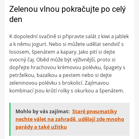
Zelenou vlnou pokračujte po celý
den
K dopolední svačině si připravte salát z kiwi a jablek
a k němu jogurt. Nebo si můžete udělat sendvič s
lososem, špenátem a kapary. Jako pití si dejte
ovocný čaj. Oběd může být výživnější, proto si
dopřejte hrachovou krémovou polévku, špagety s
petrželkou, bazalkou a pestem nebo si dejte
zeleninovou polévku s brokolicí. Zajímavou
kombinací jsou krůtí rolky s okurkou a špenátem.
Mohlo by vás zajímat:
Staré pneumatiky
nechte válet na zahradě, udělají zde mnoho
parády a také užitku