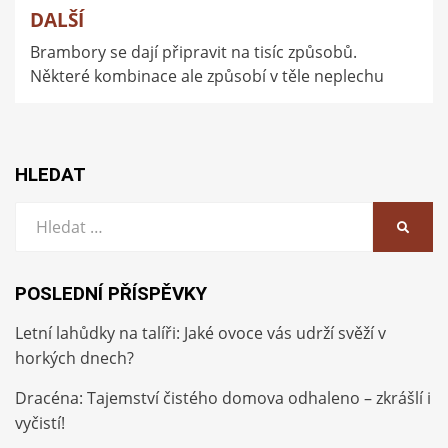
DALŠÍ
Brambory se dají připravit na tisíc způsobů.
Některé kombinace ale způsobí v těle neplechu
HLEDAT
Vyhledat:
HLEDA
POSLEDNÍ PŘÍSPĚVKY
Letní lahůdky na talíři: Jaké ovoce vás udrží svěží v
horkých dnech?
Dracéna: Tajemství čistého domova odhaleno – zkrášlí i
vyčistí!