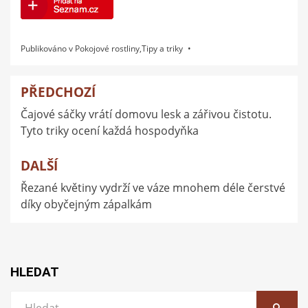
Publikováno v
Pokojové rostliny
,
Tipy a triky
PŘEDCHOZÍ
Navigace
Čajové sáčky vrátí domovu lesk a zářivou čistotu.
pro
Tyto triky ocení každá hospodyňka
příspěvek
DALŠÍ
Řezané květiny vydrží ve váze mnohem déle čerstvé
díky obyčejným zápalkám
HLEDAT
Vyhledat:
HLEDA