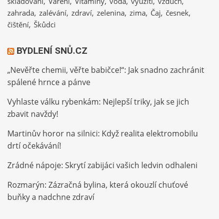
skladování
Vaření
Vitamíny
voda
využití
vzduch
zahrada
zalévání
zdraví
zelenina
zima
Čaj
česnek
čištění
Škůdci
BYDLENÍ SNŮ.CZ
„Nevěřte chemii, věřte babičce!“: Jak snadno zachránit
spálené hrnce a pánve
Vyhlaste válku rybenkám: Nejlepší triky, jak se jich
zbavit navždy!
Martinův horor na silnici: Když realita elektromobilu
drtí očekávání!
Zrádné nápoje: Skrytí zabijáci vašich ledvin odhaleni
Rozmarýn: Zázračná bylina, která okouzlí chuťové
buňky a nadchne zdraví