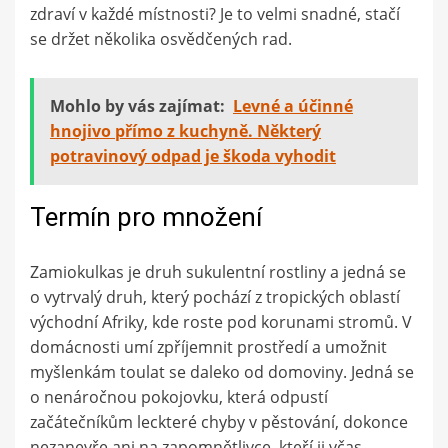
zdraví v každé místnosti? Je to velmi snadné, stačí
se držet několika osvědčených rad.
Mohlo by vás zajímat:
Levné a účinné
hnojivo přímo z kuchyně. Některý
potravinový odpad je škoda vyhodit
Termín pro množení
Zamiokulkas je druh sukulentní rostliny a jedná se
o vytrvalý druh, který pochází z tropických oblastí
východní Afriky, kde roste pod korunami stromů. V
domácnosti umí zpříjemnit prostředí a umožnit
myšlenkám toulat se daleko od domoviny. Jedná se
o nenáročnou pokojovku, která odpustí
začátečníkům leckteré chyby v pěstování, dokonce
nezanevře ani na zapomnětlivce, kteří ji včas