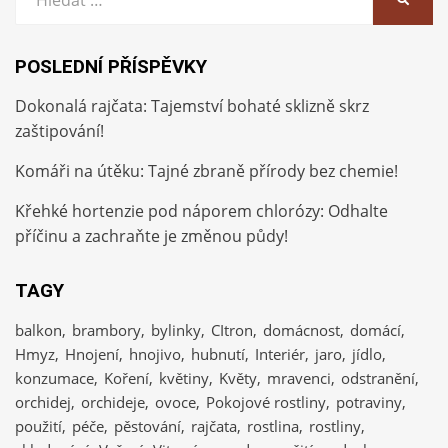
POSLEDNÍ PŘÍSPĚVKY
Dokonalá rajčata: Tajemství bohaté sklizně skrz
zaštipování!
Komáři na útěku: Tajné zbraně přírody bez chemie!
Křehké hortenzie pod náporem chlorózy: Odhalte
příčinu a zachraňte je změnou půdy!
TAGY
balkon
brambory
bylinky
CItron
domácnost
domácí
Hmyz
Hnojení
hnojivo
hubnutí
Interiér
jaro
jídlo
konzumace
Koření
květiny
Květy
mravenci
odstranění
orchidej
orchideje
ovoce
Pokojové rostliny
potraviny
použití
péče
pěstování
rajčata
rostlina
rostliny