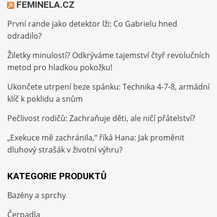
FEMINELA.CZ
První rande jako detektor lži: Co Gabrielu hned
odradilo?
Žiletky minulostí? Odkrýváme tajemství čtyř revolučních
metod pro hladkou pokožku!
Ukončete utrpení beze spánku: Technika 4-7-8, armádní
klíč k poklidu a snům
Pečlivost rodičů: Zachraňuje děti, ale ničí přátelství?
„Exekuce mě zachránila,“ říká Hana: Jak proměnit
dluhový strašák v životní výhru?
KATEGORIE PRODUKTŮ
Bazény a sprchy
Čerpadla