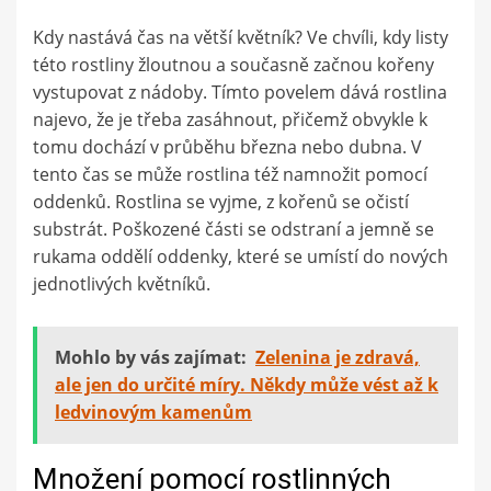
Kdy nastává čas na větší květník? Ve chvíli, kdy listy
této rostliny žloutnou a současně začnou kořeny
vystupovat z nádoby. Tímto povelem dává rostlina
najevo, že je třeba zasáhnout, přičemž obvykle k
tomu dochází v průběhu března nebo dubna. V
tento čas se může rostlina též namnožit pomocí
oddenků. Rostlina se vyjme, z kořenů se očistí
substrát. Poškozené části se odstraní a jemně se
rukama oddělí oddenky, které se umístí do nových
jednotlivých květníků.
Mohlo by vás zajímat:
Zelenina je zdravá,
ale jen do určité míry. Někdy může vést až k
ledvinovým kamenům
Množení pomocí rostlinných