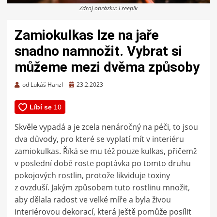
Zdroj obrázku: Freepik
Zamiokulkas lze na jaře
snadno namnožit. Vybrat si
můžeme mezi dvěma způsoby
Zveřejněno
od
Lukáš Hanzl
23.2.2023
dne
Skvěle vypadá a je zcela nenáročný na péči, to jsou
dva důvody, pro které se vyplatí mít v interiéru
zamiokulkas. Říká se mu též pouze kulkas, přičemž
v poslední době roste poptávka po tomto druhu
pokojových rostlin, protože likviduje toxiny
z ovzduší. Jakým způsobem tuto rostlinu množit,
aby dělala radost ve velké míře a byla živou
interiérovou dekorací, která ještě pomůže posílit