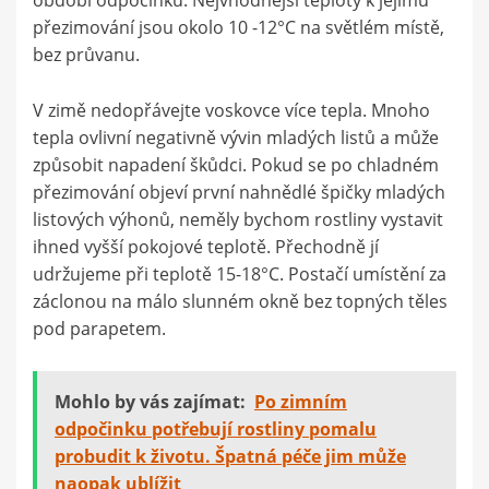
období odpočinku. Nejvhodnější teploty k jejímu
přezimování jsou okolo 10 -12°C na světlém místě,
bez průvanu.
V zimě nedopřávejte voskovce více tepla. Mnoho
tepla ovlivní negativně vývin mladých listů a může
způsobit napadení škůdci. Pokud se po chladném
přezimování objeví první nahnědlé špičky mladých
listových výhonů, neměly bychom rostliny vystavit
ihned vyšší pokojové teplotě. Přechodně jí
udržujeme při teplotě 15-18°C. Postačí umístění za
záclonou na málo slunném okně bez topných těles
pod parapetem.
Mohlo by vás zajímat:
Po zimním
odpočinku potřebují rostliny pomalu
probudit k životu. Špatná péče jim může
naopak ublížit