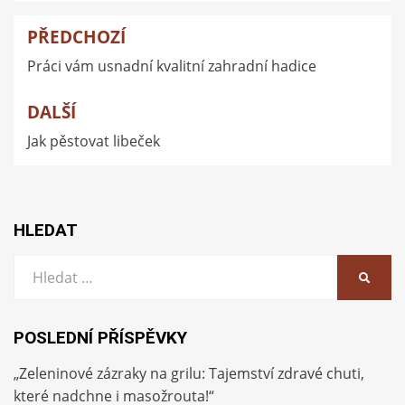
PŘEDCHOZÍ
Navigace
Práci vám usnadní kvalitní zahradní hadice
pro
příspěvek
DALŠÍ
Jak pěstovat libeček
HLEDAT
Vyhledat:
HLEDA
POSLEDNÍ PŘÍSPĚVKY
„Zeleninové zázraky na grilu: Tajemství zdravé chuti,
které nadchne i masožrouta!“