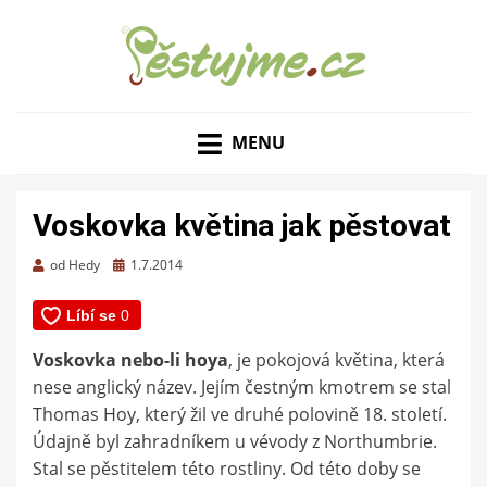
ZAHRADNÍ TIPY A NÁVODY – JAK NA PĚSTOVÁNÍ
PĚSTUJME.CZ – TIPY
OVOCE, ZELENINY A KVĚTIN
MENU
NEJEN PRO ZAHRADU
Voskovka květina jak pěstovat
Zveřejněno
od
Hedy
1.7.2014
dne
Voskovka nebo-li hoya
, je pokojová květina, která
nese anglický název. Jejím čestným kmotrem se stal
Thomas Hoy, který žil ve druhé polovině 18. století.
Údajně byl zahradníkem u vévody z Northumbrie.
Stal se pěstitelem této rostliny. Od této doby se