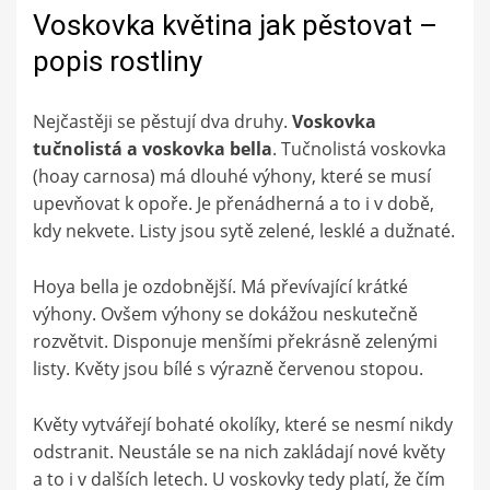
Voskovka květina jak pěstovat –
popis rostliny
Nejčastěji se pěstují dva druhy.
Voskovka
tučnolistá a voskovka bella
. Tučnolistá voskovka
(hoay carnosa) má dlouhé výhony, které se musí
upevňovat k opoře. Je přenádherná a to i v době,
kdy nekvete. Listy jsou sytě zelené, lesklé a dužnaté.
Hoya bella je ozdobnější. Má převívající krátké
výhony. Ovšem výhony se dokážou neskutečně
rozvětvit. Disponuje menšími překrásně zelenými
listy. Květy jsou bílé s výrazně červenou stopou.
Květy vytvářejí bohaté okolíky, které se nesmí nikdy
odstranit. Neustále se na nich zakládají nové květy
a to i v dalších letech. U voskovky tedy platí, že čím