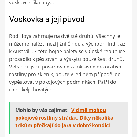
voskovce říká hoya.
Voskovka a její původ
Rod Hoya zahrnuje na dvě stě druhů. Všechny je
můžeme nalézt mezi jižní Čínou a východní Indií, až
k Austrálii. Z této hojné palety se v České republice
prosadilo k pěstování a výskytu pouze šest druhů.
Většinou jsou považované za okrasné dekorativní
rostliny pro skleník, pouze v jediném případě jde
vypěstovat v pokojových podmínkách. Patří do
rodu keljichovitých.
Mohlo by vás zajímat:
V zimě mohou
pokojové rostliny strádat. Díky několika
trikům přečkají do jara v dobré kondici