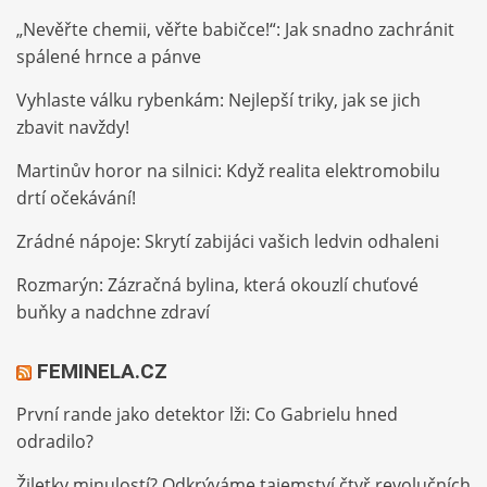
„Nevěřte chemii, věřte babičce!“: Jak snadno zachránit
spálené hrnce a pánve
Vyhlaste válku rybenkám: Nejlepší triky, jak se jich
zbavit navždy!
Martinův horor na silnici: Když realita elektromobilu
drtí očekávání!
Zrádné nápoje: Skrytí zabijáci vašich ledvin odhaleni
Rozmarýn: Zázračná bylina, která okouzlí chuťové
buňky a nadchne zdraví
FEMINELA.CZ
První rande jako detektor lži: Co Gabrielu hned
odradilo?
Žiletky minulostí? Odkrýváme tajemství čtyř revolučních