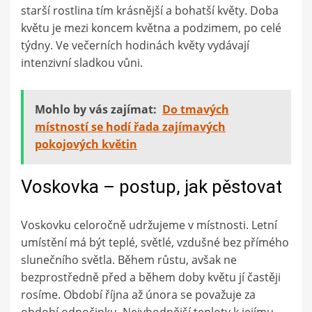
starší rostlina tím krásnější a bohatší květy. Doba
květu je mezi koncem května a podzimem, po celé
týdny. Ve večerních hodinách květy vydávají
intenzivní sladkou vůni.
Mohlo by vás zajímat:
Do tmavých
místností se hodí řada zajímavých
pokojových květin
Voskovka – postup, jak pěstovat
Voskovku celoročně udržujeme v místnosti. Letní
umístění má být teplé, světlé, vzdušné bez přímého
slunečního světla. Během růstu, avšak ne
bezprostředně před a během doby květu jí častěji
rosíme. Období října až února se považuje za