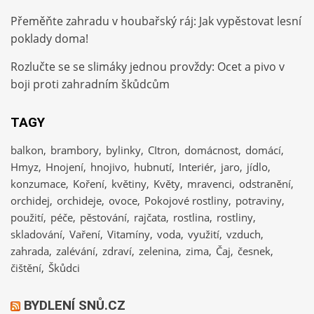
Přeměňte zahradu v houbařský ráj: Jak vypěstovat lesní
poklady doma!
Rozlučte se se slimáky jednou provždy: Ocet a pivo v
boji proti zahradním škůdcům
TAGY
balkon
brambory
bylinky
CItron
domácnost
domácí
Hmyz
Hnojení
hnojivo
hubnutí
Interiér
jaro
jídlo
konzumace
Koření
květiny
Květy
mravenci
odstranění
orchidej
orchideje
ovoce
Pokojové rostliny
potraviny
použití
péče
pěstování
rajčata
rostlina
rostliny
skladování
Vaření
Vitamíny
voda
využití
vzduch
zahrada
zalévání
zdraví
zelenina
zima
Čaj
česnek
čištění
Škůdci
BYDLENÍ SNŮ.CZ