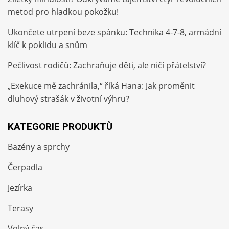
metod pro hladkou pokožku!
Ukončete utrpení beze spánku: Technika 4-7-8, armádní
klíč k poklidu a snům
Pečlivost rodičů: Zachraňuje děti, ale ničí přátelství?
„Exekuce mě zachránila,“ říká Hana: Jak proměnit
dluhový strašák v životní výhru?
KATEGORIE PRODUKTŮ
Bazény a sprchy
Čerpadla
Jezírka
Terasy
Volný čas