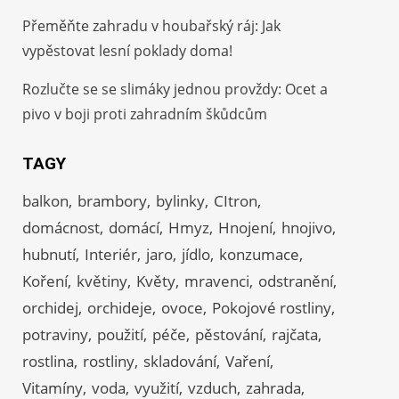
Přeměňte zahradu v houbařský ráj: Jak
vypěstovat lesní poklady doma!
Rozlučte se se slimáky jednou provždy: Ocet a
pivo v boji proti zahradním škůdcům
TAGY
balkon
brambory
bylinky
CItron
domácnost
domácí
Hmyz
Hnojení
hnojivo
hubnutí
Interiér
jaro
jídlo
konzumace
Koření
květiny
Květy
mravenci
odstranění
orchidej
orchideje
ovoce
Pokojové rostliny
potraviny
použití
péče
pěstování
rajčata
rostlina
rostliny
skladování
Vaření
Vitamíny
voda
využití
vzduch
zahrada