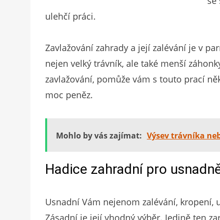
se
ulehčí práci.
Zavlažování zahrady a její zalévání je v p
nejen velký trávník, ale také menší záhonky
zavlažování, pomůže vám s touto prací něk
moc peněz.
Mohlo by vás zajímat:
Výsev trávníka ne
Hadice zahradní pro usnadně
Usnadní Vám nejenom zalévání, kropení, u
Zásadní je její vhodný výběr. Jedině ten za