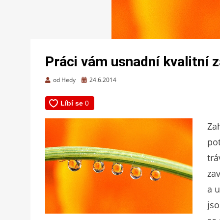
Práci vám usnadní kvalitní 
Zveřejněno
od
Hedy
24.6.2014
dne
Za
pot
trá
zav
a 
js