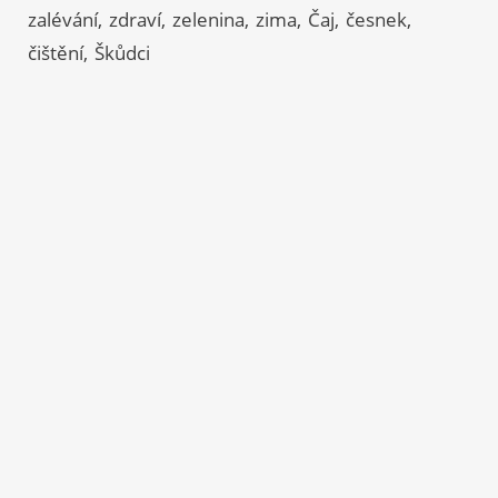
zalévání
zdraví
zelenina
zima
Čaj
česnek
čištění
Škůdci