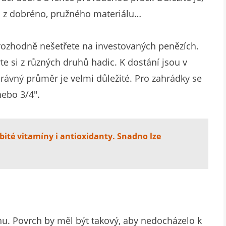
yla z dobréno, pružného materiálu…
rozhodně nešetřete na investovaných penězích.
e si z různých druhů hadic. K dostání jsou v
právný průměr je velmi důležité. Pro zahrádky se
nebo 3/4″.
abité vitamíny i antioxidanty. Snadno lze
hu. Povrch by měl být takový, aby nedocházelo k