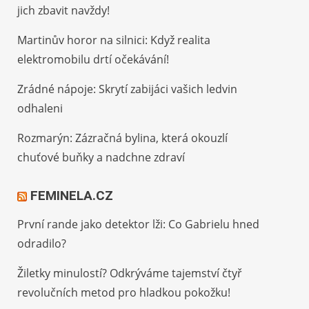
jich zbavit navždy!
Martinův horor na silnici: Když realita
elektromobilu drtí očekávání!
Zrádné nápoje: Skrytí zabijáci vašich ledvin
odhaleni
Rozmarýn: Zázračná bylina, která okouzlí
chuťové buňky a nadchne zdraví
FEMINELA.CZ
První rande jako detektor lži: Co Gabrielu hned
odradilo?
Žiletky minulostí? Odkrýváme tajemství čtyř
revolučních metod pro hladkou pokožku!