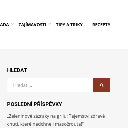
RADA
ZAJÍMAVOSTI
TIPY A TRIKY
RECEPTY
HLEDAT
Vyhledat:
HLEDAT
POSLEDNÍ PŘÍSPĚVKY
„Zeleninové zázraky na grilu: Tajemství zdravé
chuti, které nadchne i masožrouta!“