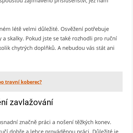
 spoustou zajímavého příslušenství, jež nám
arném létě velmi důležité. Osvěžení potřebuje
 a skalky. Pokud jste se také rozhodli pro ruční
olik chytrých doplňků. A nebudou vás stát ani
bo travní koberec?
ní zavlažování
snadní značně práci a nošení těžkých konev.
ručí dobře a lehce prováděnou práci. Důležité je,