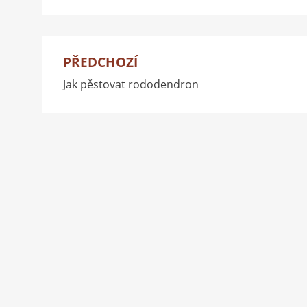
PŘEDCHOZÍ
Navigace
Jak pěstovat rododendron
pro
příspěvek