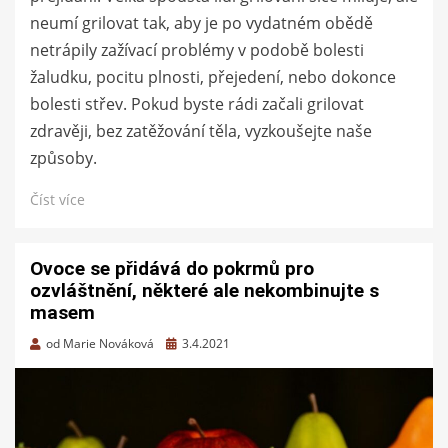
neumí grilovat tak, aby je po vydatném obědě
netrápily zažívací problémy v podobě bolesti
žaludku, pocitu plnosti, přejedení, nebo dokonce
bolesti střev. Pokud byste rádi začali grilovat
zdravěji, bez zatěžování těla, vyzkoušejte naše
způsoby.
Číst více
Ovoce se přidává do pokrmů pro
ozvláštnění, některé ale nekombinujte s
masem
Zveřejněno
od
Marie Nováková
3.4.2021
dne