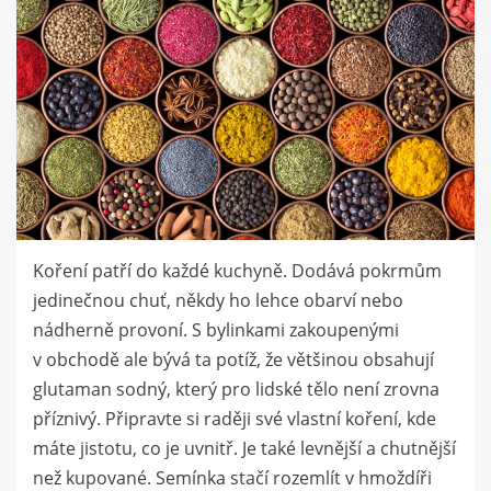
Koření patří do každé kuchyně. Dodává pokrmům
jedinečnou chuť, někdy ho lehce obarví nebo
nádherně provoní. S bylinkami zakoupenými
v obchodě ale bývá ta potíž, že většinou obsahují
glutaman sodný, který pro lidské tělo není zrovna
příznivý. Připravte si raději své vlastní koření, kde
máte jistotu, co je uvnitř. Je také levnější a chutnější
než kupované. Semínka stačí rozemlít v hmoždíři