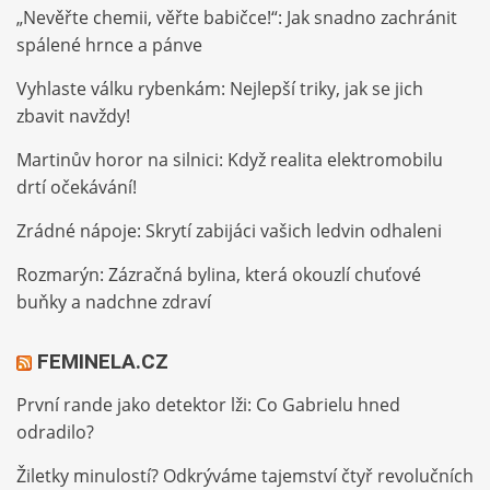
„Nevěřte chemii, věřte babičce!“: Jak snadno zachránit
spálené hrnce a pánve
Vyhlaste válku rybenkám: Nejlepší triky, jak se jich
zbavit navždy!
Martinův horor na silnici: Když realita elektromobilu
drtí očekávání!
Zrádné nápoje: Skrytí zabijáci vašich ledvin odhaleni
Rozmarýn: Zázračná bylina, která okouzlí chuťové
buňky a nadchne zdraví
FEMINELA.CZ
První rande jako detektor lži: Co Gabrielu hned
odradilo?
Žiletky minulostí? Odkrýváme tajemství čtyř revolučních