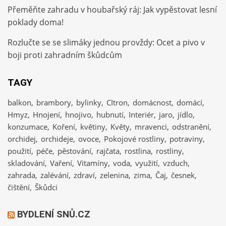
Přeměňte zahradu v houbařský ráj: Jak vypěstovat lesní
poklady doma!
Rozlučte se se slimáky jednou provždy: Ocet a pivo v
boji proti zahradním škůdcům
TAGY
balkon
brambory
bylinky
CItron
domácnost
domácí
Hmyz
Hnojení
hnojivo
hubnutí
Interiér
jaro
jídlo
konzumace
Koření
květiny
Květy
mravenci
odstranění
orchidej
orchideje
ovoce
Pokojové rostliny
potraviny
použití
péče
pěstování
rajčata
rostlina
rostliny
skladování
Vaření
Vitamíny
voda
využití
vzduch
zahrada
zalévání
zdraví
zelenina
zima
Čaj
česnek
čištění
Škůdci
BYDLENÍ SNŮ.CZ