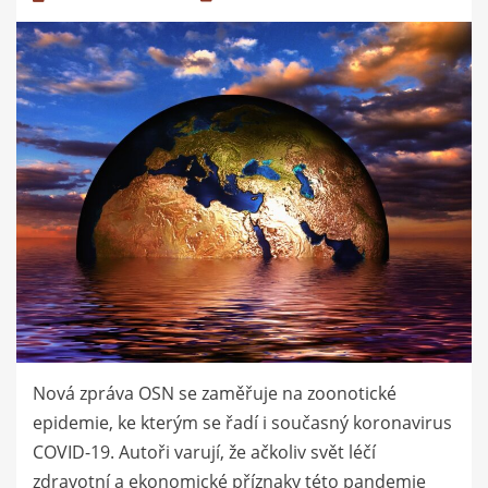
dne
Nová zpráva OSN se zaměřuje na zoonotické
epidemie, ke kterým se řadí i současný koronavirus
COVID-19. Autoři varují, že ačkoliv svět léčí
zdravotní a ekonomické příznaky této pandemie