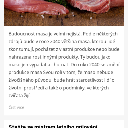
Budoucnost masa je velmi nejistá. Podle některých
zdrojů bude v roce 2040 většina masa, kterou lidé
zkonzumují, pocházet z vlastní produkce nebo bude
nahrazena rostlinnými produkty. Ty budou jako
maso jen vypadat a chutnat. Do roku 2040 se změní
produkce masa Svou roli v tom, že maso nebude
živočišného původu, bude hrát starostlivost lidí o
životní prostředí a také o podmínky, ve kterých
zvířata žijí.
Číst více
Staňte se mistrem letního grilování.