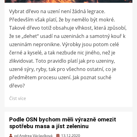
Vybrat dřevo na uzení není žádná legrace.
Především však platí, že by nemělo být mokré.
Takové dřevo totiž obsahuje vlhkost, která způsobí,
že se „dehet“ usadí na uzeninách a samotný kouř k
uzeninám nepronikne. Výrobky jsou potom celé
černé a kyselé, a tak nezbude nic jiného, než je
zlikvidovat. Toto pravidlo platí jak pro uzeniny,
uzené sýry, ryby, tak pro všechno ostatní, co je
předmětem procesu uzení. Jak poznat suché
dřevo?
Číst více
Podle OSN bychom měli výrazně omezit
spotřebu masa a jíst zeleninu
Zveřejněno
od
Andrea Václavíková
13.12.2020