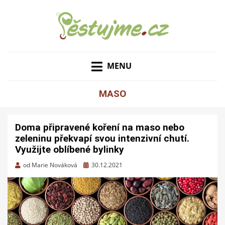
ZAHRADNÍ TIPY A NÁVODY – JAK NA PĚSTOVÁNÍ
PĚSTUJME.CZ – TIPY
OVOCE, ZELENINY A KVĚTIN
MENU
NEJEN PRO ZAHRADU
MASO
Doma připravené koření na maso nebo
zeleninu překvapí svou intenzivní chutí.
Využijte oblíbené bylinky
Zveřejněno
od
Marie Nováková
30.12.2021
dne