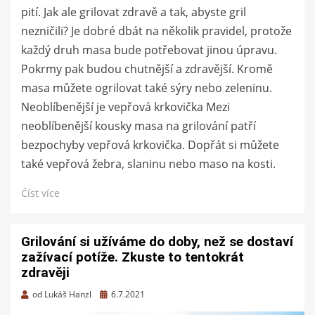
pití. Jak ale grilovat zdravě a tak, abyste gril
nezničili? Je dobré dbát na několik pravidel, protože
každý druh masa bude potřebovat jinou úpravu.
Pokrmy pak budou chutnější a zdravější. Kromě
masa můžete ogrilovat také sýry nebo zeleninu.
Neoblíbenější je vepřová krkovička Mezi
neoblíbenější kousky masa na grilování patří
bezpochyby vepřová krkovička. Dopřát si můžete
také vepřová žebra, slaninu nebo maso na kosti.
Číst více
Grilování si užíváme do doby, než se dostaví
zažívací potíže. Zkuste to tentokrát
zdravěji
Zveřejněno
od
Lukáš Hanzl
6.7.2021
dne