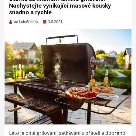
Nachystejte vynikající masové kousky
snadno a rychle
Zveřejněno
od
Lukáš Hanzl
3.8.2021
dne
Léto je plné grilování, setkávání s přáteli a dobrého