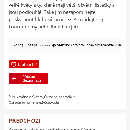
velké květy a ty, které mají větší okvětní lístečky a
jsou podlouhlé. Také jim nezapomínejte
poskytnout hluboký jarní řez. Provádějte jej
koncem zimy nebo ihned na jaře.
Zdroj: https://www.gardeningknowhow.com/ornamental/shrubs
Publikováno v
Květiny
,
Okrasná zahrada
Označeno
hortenzie
,
Půda
,
voda
PŘEDCHOZÍ
Navigace