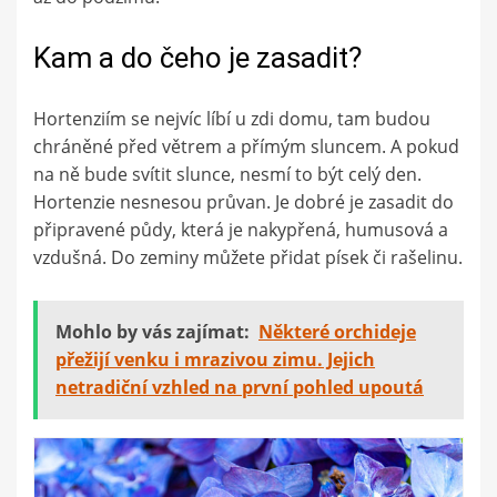
Kam a do čeho je zasadit?
Hortenziím se nejvíc líbí u zdi domu, tam budou
chráněné před větrem a přímým sluncem. A pokud
na ně bude svítit slunce, nesmí to být celý den.
Hortenzie nesnesou průvan. Je dobré je zasadit do
připravené půdy, která je nakypřená, humusová a
vzdušná. Do zeminy můžete přidat písek či rašelinu.
Mohlo by vás zajímat:
Některé orchideje
přežijí venku i mrazivou zimu. Jejich
netradiční vzhled na první pohled upoutá