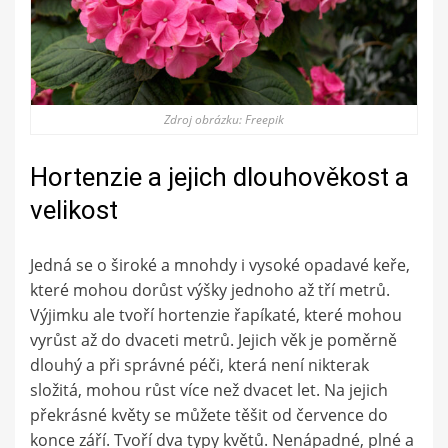
Zdroj obrázku: Freepik
Hortenzie a jejich dlouhověkost a
velikost
Jedná se o široké a mnohdy i vysoké opadavé keře,
které mohou dorůst výšky jednoho až tří metrů.
Výjimku ale tvoří hortenzie řapíkaté, které mohou
vyrůst až do dvaceti metrů. Jejich věk je poměrně
dlouhý a při správné péči, která není nikterak
složitá, mohou růst více než dvacet let. Na jejich
překrásné květy se můžete těšit od července do
konce září. Tvoří dva typy květů. Nenápadné, plné a