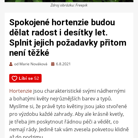
Zdroj obrázku: Freepik
Spokojené hortenzie budou
dělat radost i desítky let.
Splnit jejich požadavky přitom
není těžké
Zveřejněno
od
Marie Nováková
6.8.2021
dne
Hortenzie
jsou charakteristické svými nádhernými
a bohatými květy nejrůznějších barev a typů.
Myslíme si, že právě tyto květiny jsou jako stvořené
pro výzdobu každé zahrady. Aby ale krásně kvetly,
je třeba jim poskytnout řádnou péči a vědět, co
nemají rády. Jedině tak vám zvesela pokvetou klidně
až do podzimu.