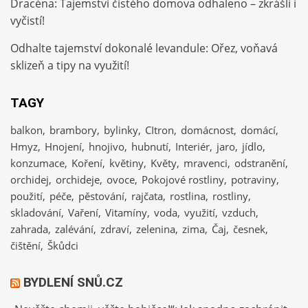
Dracéna: Tajemství čistého domova odhaleno – zkrášlí i
vyčistí!
Odhalte tajemství dokonalé levandule: Ořez, voňavá
sklizeň a tipy na využití!
TAGY
balkon
brambory
bylinky
CItron
domácnost
domácí
Hmyz
Hnojení
hnojivo
hubnutí
Interiér
jaro
jídlo
konzumace
Koření
květiny
Květy
mravenci
odstranění
orchidej
orchideje
ovoce
Pokojové rostliny
potraviny
použití
péče
pěstování
rajčata
rostlina
rostliny
skladování
Vaření
Vitamíny
voda
využití
vzduch
zahrada
zalévání
zdraví
zelenina
zima
Čaj
česnek
čištění
Škůdci
BYDLENÍ SNŮ.CZ