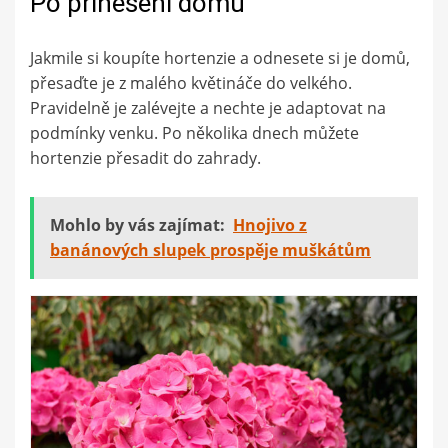
Po přinesení domů
Jakmile si koupíte hortenzie a odnesete si je domů,
přesaďte je z malého květináče do velkého.
Pravidelně je zalévejte a nechte je adaptovat na
podmínky venku. Po několika dnech můžete
hortenzie přesadit do zahrady.
Mohlo by vás zajímat:
Hnojivo z
banánových slupek prospěje muškátům