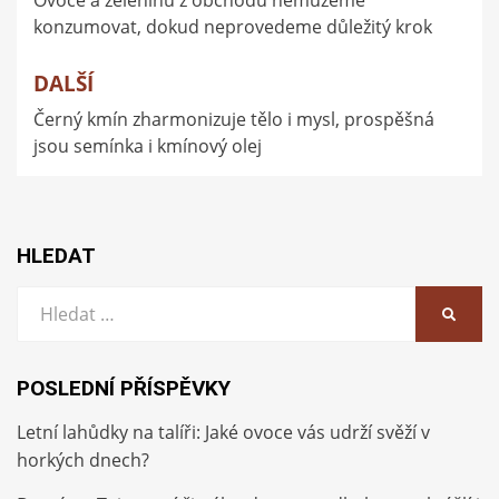
Ovoce a zeleninu z obchodu nemůžeme
pro
konzumovat, dokud neprovedeme důležitý krok
příspěvek
DALŠÍ
Černý kmín zharmonizuje tělo i mysl, prospěšná
jsou semínka i kmínový olej
HLEDAT
Vyhledat:
HLEDA
POSLEDNÍ PŘÍSPĚVKY
Letní lahůdky na talíři: Jaké ovoce vás udrží svěží v
horkých dnech?