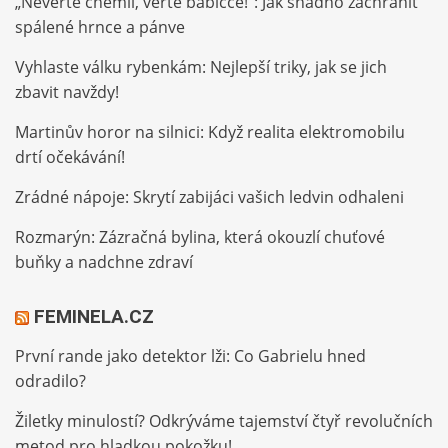
„Nevěřte chemii, věřte babičce!“: Jak snadno zachránit
spálené hrnce a pánve
Vyhlaste válku rybenkám: Nejlepší triky, jak se jich
zbavit navždy!
Martinův horor na silnici: Když realita elektromobilu
drtí očekávání!
Zrádné nápoje: Skrytí zabijáci vašich ledvin odhaleni
Rozmarýn: Zázračná bylina, která okouzlí chuťové
buňky a nadchne zdraví
FEMINELA.CZ
První rande jako detektor lži: Co Gabrielu hned
odradilo?
Žiletky minulostí? Odkrýváme tajemství čtyř revolučních
metod pro hladkou pokožku!