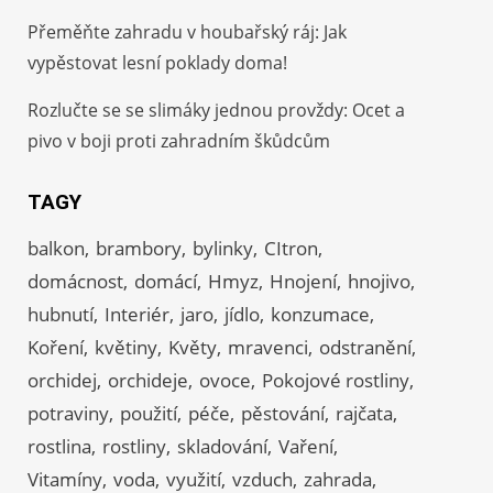
Přeměňte zahradu v houbařský ráj: Jak
vypěstovat lesní poklady doma!
Rozlučte se se slimáky jednou provždy: Ocet a
pivo v boji proti zahradním škůdcům
TAGY
balkon
brambory
bylinky
CItron
domácnost
domácí
Hmyz
Hnojení
hnojivo
hubnutí
Interiér
jaro
jídlo
konzumace
Koření
květiny
Květy
mravenci
odstranění
orchidej
orchideje
ovoce
Pokojové rostliny
potraviny
použití
péče
pěstování
rajčata
rostlina
rostliny
skladování
Vaření
Vitamíny
voda
využití
vzduch
zahrada