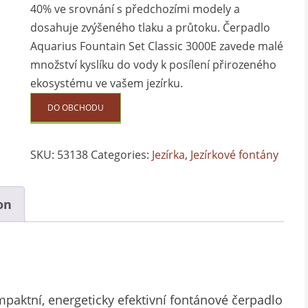
40% ve srovnání s předchozími modely a
dosahuje zvýšeného tlaku a průtoku. Čerpadlo
Aquarius Fountain Set Classic 3000E zavede malé
množství kyslíku do vody k posílení přirozeného
ekosystému ve vašem jezírku.
DO OBCHODU
SKU:
53138
Categories:
Jezírka
,
Jezírkové fontány
on
mpaktní, energeticky efektivní fontánové čerpadlo