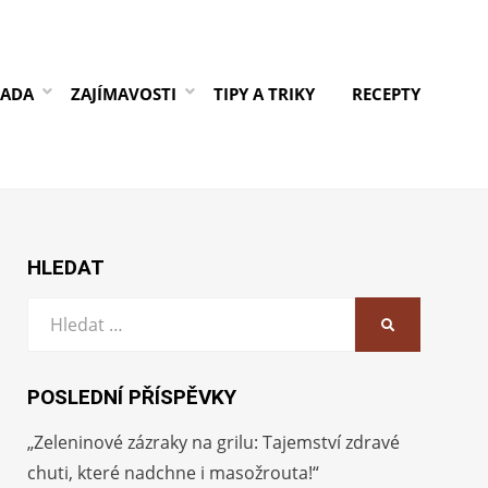
RADA
ZAJÍMAVOSTI
TIPY A TRIKY
RECEPTY
HLEDAT
Vyhledat:
HLEDAT
POSLEDNÍ PŘÍSPĚVKY
„Zeleninové zázraky na grilu: Tajemství zdravé
chuti, které nadchne i masožrouta!“