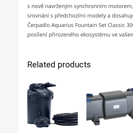
s nově navrženým synchronním motorem, k
srovnání s předchozími modely a dosahuje
Čerpadlo Aquarius Fountain Set Classic 3
posílení přirozeného ekosystému ve vašem
Related products