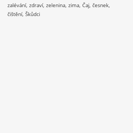
zalévání
zdraví
zelenina
zima
Čaj
česnek
čištění
Škůdci