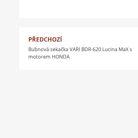
PŘEDCHOZÍ
Navigace
Bubnová sekačka VARI BDR-620 Lucina MaX s
pro
motorem HONDA
příspěvek