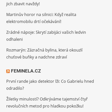
jich zbavit navždy!
Martinův horor na silnici: Když realita
elektromobilu drtí očekávání!
Zrádné nápoje: Skrytí zabijáci vašich ledvin
odhaleni
Rozmarýn: Zázračná bylina, která okouzlí
chuťové buňky a nadchne zdraví
FEMINELA.CZ
První rande jako detektor lži: Co Gabrielu hned
odradilo?
Žiletky minulostí? Odkrýváme tajemství čtyř
revolučních metod pro hladkou pokožku!