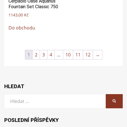
Čerpadlo Oase Aquarius
Fountain Set Classic 750
1143,00
Kč
Do obchodu
1
2
3
4
…
10
11
12
→
HLEDAT
Vyhledat:
HLEDA
POSLEDNÍ PŘÍSPĚVKY