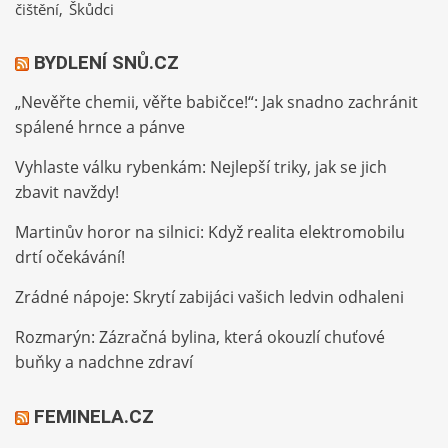
čištění
Škůdci
BYDLENÍ SNŮ.CZ
„Nevěřte chemii, věřte babičce!“: Jak snadno zachránit
spálené hrnce a pánve
Vyhlaste válku rybenkám: Nejlepší triky, jak se jich
zbavit navždy!
Martinův horor na silnici: Když realita elektromobilu
drtí očekávání!
Zrádné nápoje: Skrytí zabijáci vašich ledvin odhaleni
Rozmarýn: Zázračná bylina, která okouzlí chuťové
buňky a nadchne zdraví
FEMINELA.CZ