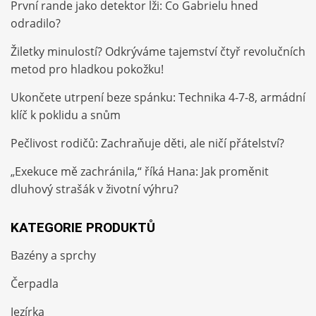
První rande jako detektor lži: Co Gabrielu hned
odradilo?
Žiletky minulostí? Odkrýváme tajemství čtyř revolučních
metod pro hladkou pokožku!
Ukončete utrpení beze spánku: Technika 4-7-8, armádní
klíč k poklidu a snům
Pečlivost rodičů: Zachraňuje děti, ale ničí přátelství?
„Exekuce mě zachránila,“ říká Hana: Jak proměnit
dluhový strašák v životní výhru?
KATEGORIE PRODUKTŮ
Bazény a sprchy
Čerpadla
Jezírka