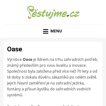
ZAHRADNÍ TIPY A NÁVODY – JAK NA PĚSTOVÁNÍ
PĚSTUJME.CZ – TIPY
OVOCE, ZELENINY A KVĚTIN
MENU
NEJEN PRO ZAHRADU
Oase
Výrobce
Oase
je lídrem na trhu zahradních potřeb,
známý především pro svou kvalitu a inovace.
Společnost byla založena před více než 70 lety a od
té doby si získala důvěru zákazníků po celém světě.
Jejich hlavní zaměření je na zahradní jezírka,
fontány a přísun kyslíku do zahradních vodních
systémů.