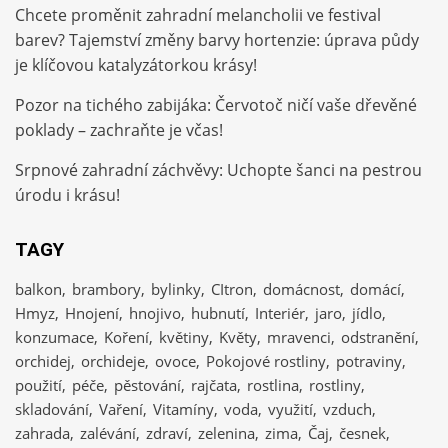
Chcete proměnit zahradní melancholii ve festival
barev? Tajemství změny barvy hortenzie: úprava půdy
je klíčovou katalyzátorkou krásy!
Pozor na tichého zabijáka: Červotoč ničí vaše dřevěné
poklady – zachraňte je včas!
Srpnové zahradní záchvěvy: Uchopte šanci na pestrou
úrodu i krásu!
TAGY
balkon
brambory
bylinky
CItron
domácnost
domácí
Hmyz
Hnojení
hnojivo
hubnutí
Interiér
jaro
jídlo
konzumace
Koření
květiny
Květy
mravenci
odstranění
orchidej
orchideje
ovoce
Pokojové rostliny
potraviny
použití
péče
pěstování
rajčata
rostlina
rostliny
skladování
Vaření
Vitamíny
voda
využití
vzduch
zahrada
zalévání
zdraví
zelenina
zima
Čaj
česnek