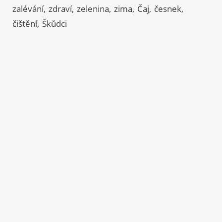
zalévání
zdraví
zelenina
zima
Čaj
česnek
čištění
Škůdci