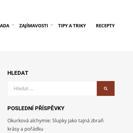
RADA
ZAJÍMAVOSTI
TIPY A TRIKY
RECEPTY
HLEDAT
Vyhledat:
HLEDAT
POSLEDNÍ PŘÍSPĚVKY
Okurková alchymie: Slupky jako tajná zbraň
krásy a pořádku