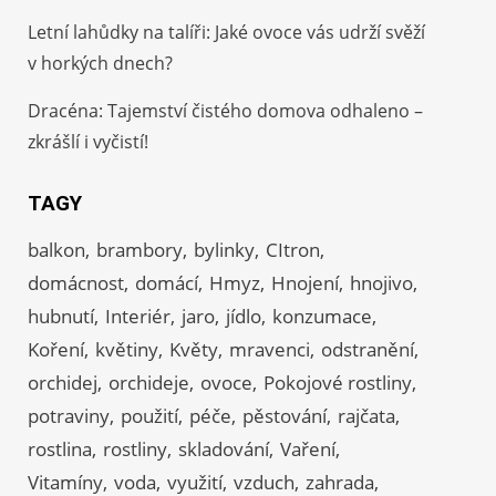
Letní lahůdky na talíři: Jaké ovoce vás udrží svěží
v horkých dnech?
Dracéna: Tajemství čistého domova odhaleno –
zkrášlí i vyčistí!
TAGY
balkon
brambory
bylinky
CItron
domácnost
domácí
Hmyz
Hnojení
hnojivo
hubnutí
Interiér
jaro
jídlo
konzumace
Koření
květiny
Květy
mravenci
odstranění
orchidej
orchideje
ovoce
Pokojové rostliny
potraviny
použití
péče
pěstování
rajčata
rostlina
rostliny
skladování
Vaření
Vitamíny
voda
využití
vzduch
zahrada