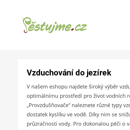
ZAHRADNÍ TIPY A NÁVODY – JAK NA
PĚSTUJME.CZ –
PĚSTOVÁNÍ OVOCE, ZELENINY A KVĚTIN
TIPY NEJEN
Vzduchování do jezírek
PRO ZAHRADU
V našem eshopu najdete široký výběr vzduch
optimálnímu prostředí pro život vodních ros
„Provzdušňovače“ naleznete různé typy vzd
dostatek kyslíku ve vodě. Díky nim se sniž
průzračnosti vody. Pro dokonalou péči o 