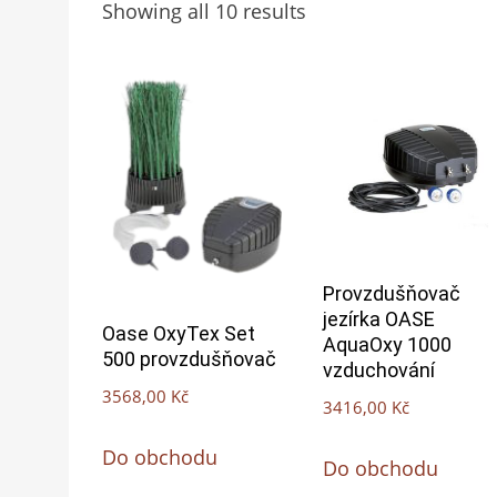
Showing all 10 results
Provzdušňovač
jezírka OASE
Oase OxyTex Set
AquaOxy 1000
500 provzdušňovač
vzduchování
3568,00
Kč
3416,00
Kč
Do obchodu
Do obchodu