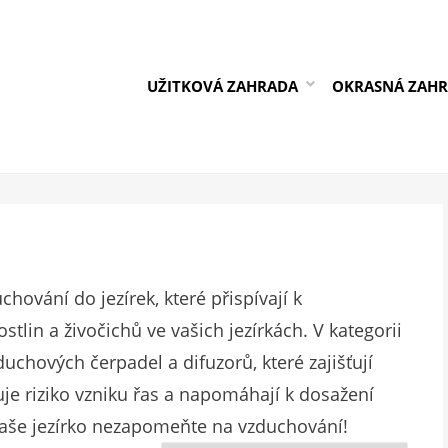
UŽITKOVÁ ZAHRADA
OKRASNÁ ZAH
ování do jezírek, které přispívají k
tlin a živočichů ve vašich jezírkách. V kategorii
uchových čerpadel a difuzorů, které zajišťují
uje riziko vzniku řas a napomáhají k dosažení
vaše jezírko nezapomeňte na vzduchování!