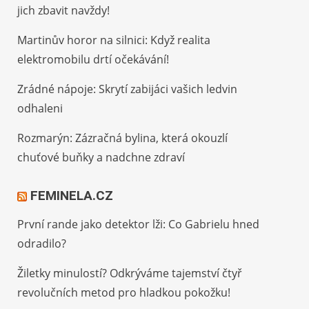
jich zbavit navždy!
Martinův horor na silnici: Když realita
elektromobilu drtí očekávání!
Zrádné nápoje: Skrytí zabijáci vašich ledvin
odhaleni
Rozmarýn: Zázračná bylina, která okouzlí
chuťové buňky a nadchne zdraví
FEMINELA.CZ
První rande jako detektor lži: Co Gabrielu hned
odradilo?
Žiletky minulostí? Odkrýváme tajemství čtyř
revolučních metod pro hladkou pokožku!