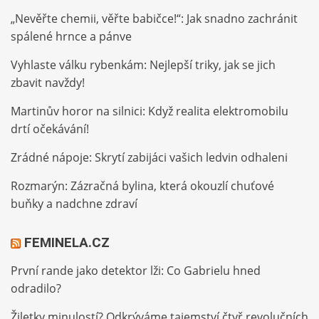
„Nevěřte chemii, věřte babičce!“: Jak snadno zachránit
spálené hrnce a pánve
Vyhlaste válku rybenkám: Nejlepší triky, jak se jich
zbavit navždy!
Martinův horor na silnici: Když realita elektromobilu
drtí očekávání!
Zrádné nápoje: Skrytí zabijáci vašich ledvin odhaleni
Rozmarýn: Zázračná bylina, která okouzlí chuťové
buňky a nadchne zdraví
FEMINELA.CZ
První rande jako detektor lži: Co Gabrielu hned
odradilo?
Žiletky minulostí? Odkrýváme tajemství čtyř revolučních