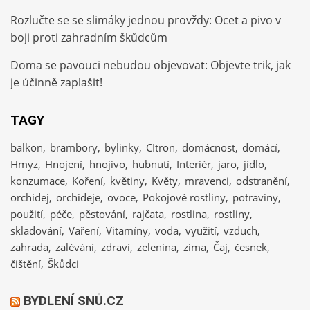
Rozlučte se se slimáky jednou provždy: Ocet a pivo v
boji proti zahradním škůdcům
Doma se pavouci nebudou objevovat: Objevte trik, jak
je účinně zaplašit!
TAGY
balkon
brambory
bylinky
CItron
domácnost
domácí
Hmyz
Hnojení
hnojivo
hubnutí
Interiér
jaro
jídlo
konzumace
Koření
květiny
Květy
mravenci
odstranění
orchidej
orchideje
ovoce
Pokojové rostliny
potraviny
použití
péče
pěstování
rajčata
rostlina
rostliny
skladování
Vaření
Vitamíny
voda
využití
vzduch
zahrada
zalévání
zdraví
zelenina
zima
Čaj
česnek
čištění
Škůdci
BYDLENÍ SNŮ.CZ