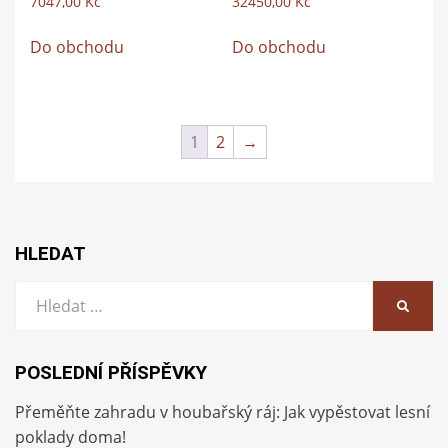
7047,00
Kč
32450,00
Kč
Do obchodu
Do obchodu
1
2
→
HLEDAT
Vyhledat:
HLEDA
POSLEDNÍ PŘÍSPĚVKY
Přeměňte zahradu v houbařský ráj: Jak vypěstovat lesní
poklady doma!