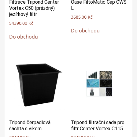
Filtrace Tripond Center
Oase FiltoMatic Cap CWS
Vortex C50 (prázdný)
L
jezírkový filtr
3685,00
Kč
54390,00
Kč
Do obchodu
Do obchodu
Tripond čerpadlová
Tripond filtrační sada pro
šachta s víkem
filtr Center Vortex C115