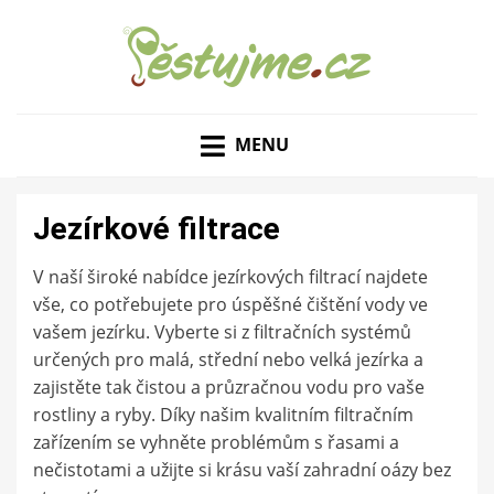
ZAHRADNÍ TIPY A NÁVODY – JAK NA PĚSTOVÁNÍ
PĚSTUJME.CZ – TIPY
OVOCE, ZELENINY A KVĚTIN
MENU
NEJEN PRO ZAHRADU
Jezírkové filtrace
V naší široké nabídce jezírkových filtrací najdete
vše, co potřebujete pro úspěšné čištění vody ve
vašem jezírku. Vyberte si z filtračních systémů
určených pro malá, střední nebo velká jezírka a
zajistěte tak čistou a průzračnou vodu pro vaše
rostliny a ryby. Díky našim kvalitním filtračním
zařízením se vyhněte problémům s řasami a
nečistotami a užijte si krásu vaší zahradní oázy bez