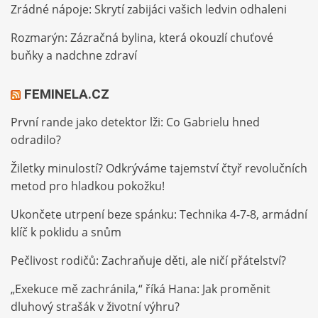
Zrádné nápoje: Skrytí zabijáci vašich ledvin odhaleni
Rozmarýn: Zázračná bylina, která okouzlí chuťové
buňky a nadchne zdraví
FEMINELA.CZ
První rande jako detektor lži: Co Gabrielu hned
odradilo?
Žiletky minulostí? Odkrýváme tajemství čtyř revolučních
metod pro hladkou pokožku!
Ukončete utrpení beze spánku: Technika 4-7-8, armádní
klíč k poklidu a snům
Pečlivost rodičů: Zachraňuje děti, ale ničí přátelství?
„Exekuce mě zachránila,“ říká Hana: Jak proměnit
dluhový strašák v životní výhru?