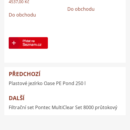
4537,00
Kč
Do obchodu
Do obchodu
PŘEDCHOZÍ
Navigace
Plastové jezírko Oase PE Pond 250 l
pro
příspěvek
DALŠÍ
Filtrační set Pontec MultiClear Set 8000 průtokový