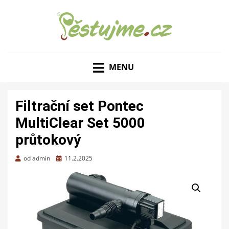
ZAHRADNÍ TIPY A NÁVODY – JAK NA PĚSTOVÁNÍ
PĚSTUJME.CZ – TIPY
OVOCE, ZELENINY A KVĚTIN
MENU
NEJEN PRO ZAHRADU
Filtrační set Pontec
MultiClear Set 5000
průtokový
Zveřejněno
od
admin
11.2.2025
dne