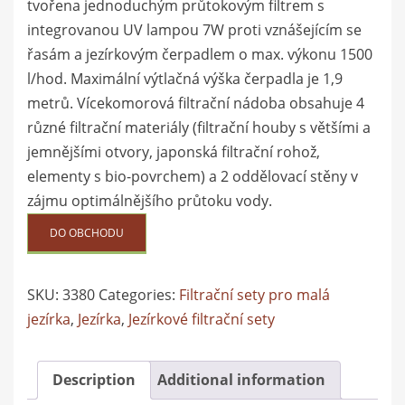
tvořena jednoduchým průtokovým filtrem s
integrovanou UV lampou 7W proti vznášejícím se
řasám a jezírkovým čerpadlem o max. výkonu 1500
l/hod. Maximální výtlačná výška čerpadla je 1,9
metrů. Vícekomorová filtrační nádoba obsahuje 4
různé filtrační materiály (filtrační houby s většími a
jemnějšími otvory, japonská filtrační rohož,
elementy s bio-povrchem) a 2 oddělovací stěny v
zájmu optimálnějšího průtoku vody.
DO OBCHODU
SKU:
3380
Categories:
Filtrační sety pro malá
jezírka
,
Jezírka
,
Jezírkové filtrační sety
Description
Additional information