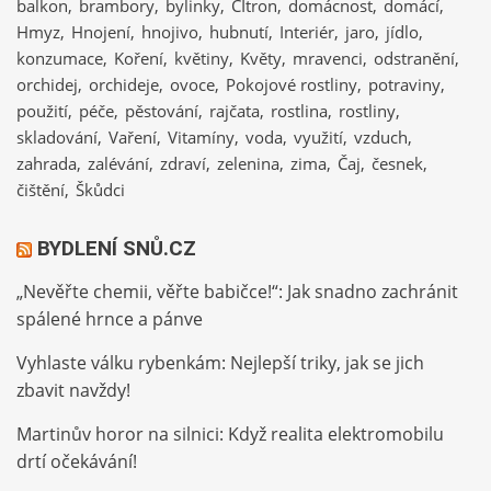
balkon
brambory
bylinky
CItron
domácnost
domácí
Hmyz
Hnojení
hnojivo
hubnutí
Interiér
jaro
jídlo
konzumace
Koření
květiny
Květy
mravenci
odstranění
orchidej
orchideje
ovoce
Pokojové rostliny
potraviny
použití
péče
pěstování
rajčata
rostlina
rostliny
skladování
Vaření
Vitamíny
voda
využití
vzduch
zahrada
zalévání
zdraví
zelenina
zima
Čaj
česnek
čištění
Škůdci
BYDLENÍ SNŮ.CZ
„Nevěřte chemii, věřte babičce!“: Jak snadno zachránit
spálené hrnce a pánve
Vyhlaste válku rybenkám: Nejlepší triky, jak se jich
zbavit navždy!
Martinův horor na silnici: Když realita elektromobilu
drtí očekávání!