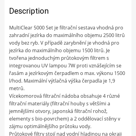
Description
MultiClear 5000 Set je filtrační sestava vhodná pro
zahradní jezírka do maximálního objemu 2500 litrů
vody bez ryb. V případě zarybnění je vhodná pro
jezírka do maximálního objemu 1500 litrů. Je
tvořena jednoduchým průtokovým filtrem s
integrovanou UV lampou 7W proti vznášejícím se
řasám a jezírkovým čerpadlem o max. výkonu 1500
l/hod. Maximální výtlačná výška čerpadla je 1,9
metrů.
Vícekomorová filtrační nádoba obsahuje 4 různé
filtrační materiály (filtrační houby s většími a
jemnějšími otvory, japonská filtrační rohož,
elementy s bio-povrchem) a 2 oddělovací stěny v
zájmu optimálnějšího průtoku vody.
Průtokové filtry stojí nad vodní hladinou na okraji