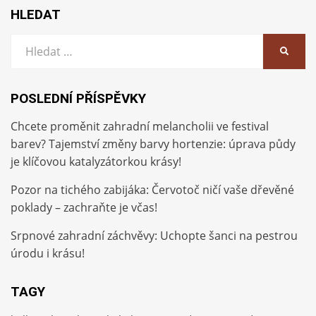
HLEDAT
Vyhledat:
HLEDA
POSLEDNÍ PŘÍSPĚVKY
Chcete proměnit zahradní melancholii ve festival
barev? Tajemství změny barvy hortenzie: úprava půdy
je klíčovou katalyzátorkou krásy!
Pozor na tichého zabijáka: Červotoč ničí vaše dřevěné
poklady – zachraňte je včas!
Srpnové zahradní záchvěvy: Uchopte šanci na pestrou
úrodu i krásu!
TAGY