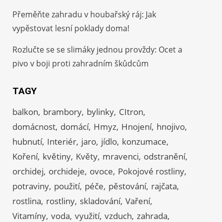
Přeměňte zahradu v houbařský ráj: Jak
vypěstovat lesní poklady doma!
Rozlučte se se slimáky jednou provždy: Ocet a
pivo v boji proti zahradním škůdcům
TAGY
balkon
brambory
bylinky
CItron
domácnost
domácí
Hmyz
Hnojení
hnojivo
hubnutí
Interiér
jaro
jídlo
konzumace
Koření
květiny
Květy
mravenci
odstranění
orchidej
orchideje
ovoce
Pokojové rostliny
potraviny
použití
péče
pěstování
rajčata
rostlina
rostliny
skladování
Vaření
Vitamíny
voda
využití
vzduch
zahrada