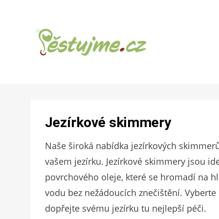
ZAHRADNÍ TIPY A NÁVODY – JAK NA
PĚSTUJME.CZ –
PĚSTOVÁNÍ OVOCE, ZELENINY A KVĚTIN
TIPY NEJEN
Jezírkové skimmery
PRO ZAHRADU
Naše široká nabídka jezírkových skimmerů
vašem jezírku. Jezírkové skimmery jsou id
povrchového oleje, které se hromadí na h
vodu bez nežádoucích znečištění. Vyberte 
dopřejte svému jezírku tu nejlepší péči.