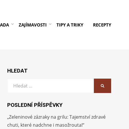
RADA
ZAJÍMAVOSTI
TIPY A TRIKY
RECEPTY
HLEDAT
Vyhledat:
HLEDAT
POSLEDNÍ PŘÍSPĚVKY
„Zeleninové zázraky na grilu: Tajemství zdravé
chuti, které nadchne i masožrouta!“