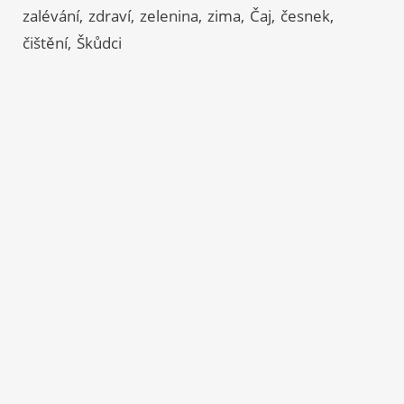
zalévání
zdraví
zelenina
zima
Čaj
česnek
čištění
Škůdci