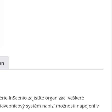
on
rie InScenio zajistíte organizaci veškeré
 stavebnicový systém nabízí možnosti napojení v