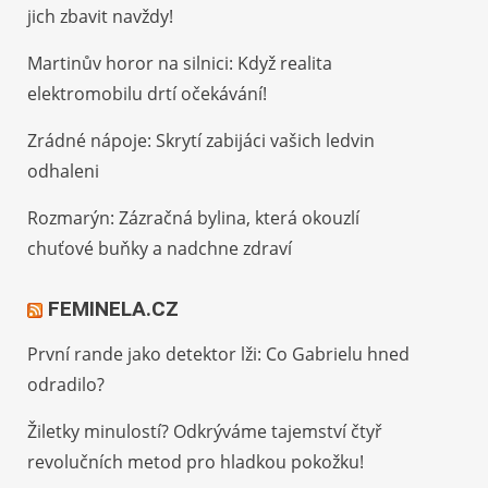
jich zbavit navždy!
Martinův horor na silnici: Když realita
elektromobilu drtí očekávání!
Zrádné nápoje: Skrytí zabijáci vašich ledvin
odhaleni
Rozmarýn: Zázračná bylina, která okouzlí
chuťové buňky a nadchne zdraví
FEMINELA.CZ
První rande jako detektor lži: Co Gabrielu hned
odradilo?
Žiletky minulostí? Odkrýváme tajemství čtyř
revolučních metod pro hladkou pokožku!