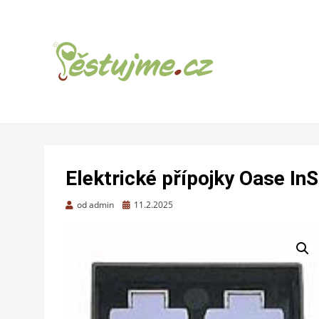
ZAHRADNÍ TIPY A NÁVODY – JAK NA
PĚSTUJME.CZ –
PĚSTOVÁNÍ OVOCE, ZELENINY A KVĚTIN
TIPY NEJEN
Elektrické přípojky Oase In
PRO ZAHRADU
Zveřejněno
od
admin
11.2.2025
dne