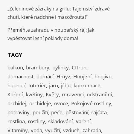
„Zeleninové zázraky na grilu: Tajemství zdravé
chuti, které nadchne i masožrouta!“
Přeměňte zahradu v houbařský ráj: Jak
vypěstovat lesní poklady doma!
TAGY
balkon
brambory
bylinky
CItron
domácnost
domácí
Hmyz
Hnojení
hnojivo
hubnutí
Interiér
jaro
jídlo
konzumace
Koření
květiny
Květy
mravenci
odstranění
orchidej
orchideje
ovoce
Pokojové rostliny
potraviny
použití
péče
pěstování
rajčata
rostlina
rostliny
skladování
Vaření
Vitamíny
voda
využití
vzduch
zahrada