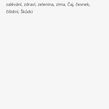
zalévání
zdraví
zelenina
zima
Čaj
česnek
čištění
Škůdci