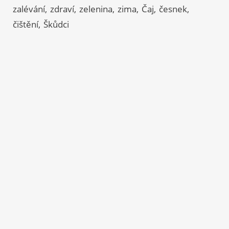
zalévání
zdraví
zelenina
zima
Čaj
česnek
čištění
Škůdci