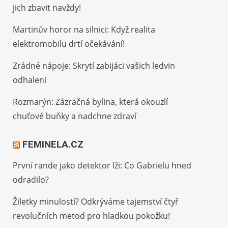
jich zbavit navždy!
Martinův horor na silnici: Když realita
elektromobilu drtí očekávání!
Zrádné nápoje: Skrytí zabijáci vašich ledvin
odhaleni
Rozmarýn: Zázračná bylina, která okouzlí
chuťové buňky a nadchne zdraví
FEMINELA.CZ
První rande jako detektor lži: Co Gabrielu hned
odradilo?
Žiletky minulostí? Odkrýváme tajemství čtyř
revolučních metod pro hladkou pokožku!