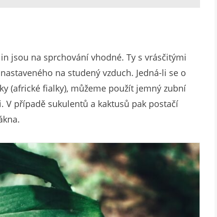
lin jsou na sprchování vhodné. Ty s vrásčitými
 nastaveného na studený vzduch. Jedná-li se o
ky (africké fialky), můžeme použít jemný zubní
i. V případě sukulentů a kaktusů pak postačí
ákna.