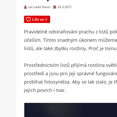
Zveřejněno
od
Lukáš Hanzl
24.3.2021
dne
Pravidelné odstraňování prachu z listů po
účelům. Tímto snadným úkonem můžeme výr
listů, ale také zbytku rostliny. Proč je tomu
Prostřednictvím listů přijímá rostlina světl
prostředí a jsou pro její správné fungován
probíhat fotosyntéza. Aby se tak stalo, je t
jejich povrch i tvar.