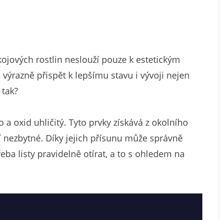
kojových rostlin neslouží pouze k estetickým
azně přispět k lepšímu stavu i vývoji nejen
 tak?
o a oxid uhličitý. Tyto prvky získává z okolního
í nezbytné. Díky jejich přísunu může správně
řeba listy pravidelně otírat, a to s ohledem na