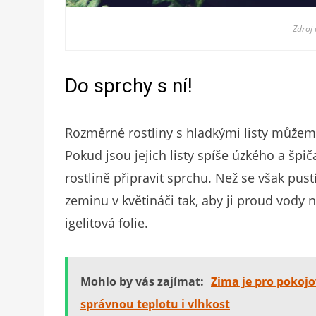
Zdroj
Do sprchy s ní!
Rozměrné rostliny s hladkými listy můžem
Pokud jsou jejich listy spíše úzkého a špi
rostlině připravit sprchu. Než se však pus
zeminu v květináči tak, aby ji proud vody 
igelitová folie.
Mohlo by vás zajímat:
Zima je pro pokojov
správnou teplotu i vlhkost