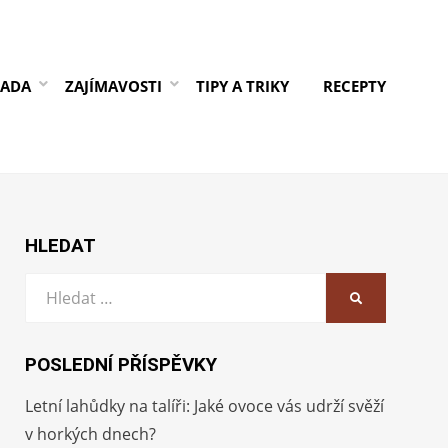
RADA
ZAJÍMAVOSTI
TIPY A TRIKY
RECEPTY
HLEDAT
Vyhledat:
HLEDAT
POSLEDNÍ PŘÍSPĚVKY
Letní lahůdky na talíři: Jaké ovoce vás udrží svěží
v horkých dnech?