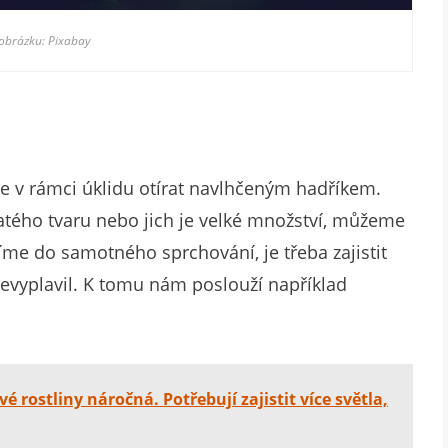
 obrázku: Pixabay
e v rámci úklidu otírat navlhčeným hadříkem.
čatého tvaru nebo jich je velké množství, můžeme
tíme do samotného sprchování, je třeba zajistit
nevyplavil. K tomu nám poslouží například
é rostliny náročná. Potřebují zajistit více světla,