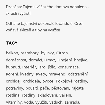
Dracéna: Tajemství čistého domova odhaleno –
zkrášlí i vyčistí!
Odhalte tajemství dokonalé levandule: Ořez,
voňavá sklizeň a tipy na využití!
TAGY
balkon
brambory
bylinky
CItron
domácnost
domácí
Hmyz
Hnojení
hnojivo
hubnutí
Interiér
jaro
jídlo
konzumace
Koření
květiny
Květy
mravenci
odstranění
orchidej
orchideje
ovoce
Pokojové rostliny
potraviny
použití
péče
pěstování
rajčata
rostlina
rostliny
skladování
Vaření
Vitamíny
voda
využití
vzduch
zahrada