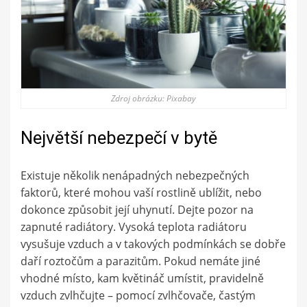
Zdroj obrázku: Pixabay
Největší nebezpečí v bytě
Existuje několik nenápadných nebezpečných
faktorů, které mohou vaší rostlině ublížit, nebo
dokonce způsobit její uhynutí. Dejte pozor na
zapnuté radiátory. Vysoká teplota radiátoru
vysušuje vzduch a v takových podmínkách se dobře
daří roztočům a parazitům. Pokud nemáte jiné
vhodné místo, kam květináč umístit, pravidelně
vzduch zvlhčujte – pomocí zvlhčovače, častým