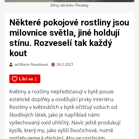
Zdroj obrázku: Pixabay
Některé pokojové rostliny jsou
milovnice světla, jiné holdují
stínu. Rozveselí tak každý
kout
Zveřejněno
od
Marie Nováková
24.3.2021
dne
Květiny a rostliny nepředstavují v bytě pouze
estetické doplňky a osvěžující prvky interiéru.
Rostliny v květináčích v bytě očišťují vzduch od
škodlivých látek, jako je například námi
vydechovaný oxid uhličitý. Navíc ještě produkují
kyslík, který my, jako vyšší živočichové, nutně
potřebujeme k dýchání. Aby se rostlinám