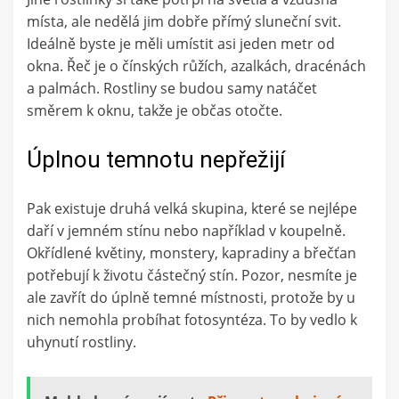
místa, ale nedělá jim dobře přímý sluneční svit.
Ideálně byste je měli umístit asi jeden metr od
okna. Řeč je o čínských růžích, azalkách, dracénách
a palmách. Rostliny se budou samy natáčet
směrem k oknu, takže je občas otočte.
Úplnou temnotu nepřežijí
Pak existuje druhá velká skupina, které se nejlépe
daří v jemném stínu nebo například v koupelně.
Okřídlené květiny, monstery, kapradiny a břečťan
potřebují k životu částečný stín. Pozor, nesmíte je
ale zavřít do úplně temné místnosti, protože by u
nich nemohla probíhat fotosyntéza. To by vedlo k
uhynutí rostliny.