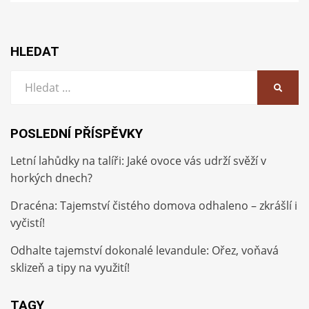
HLEDAT
Vyhledat:
HLEDA
POSLEDNÍ PŘÍSPĚVKY
Letní lahůdky na talíři: Jaké ovoce vás udrží svěží v
horkých dnech?
Dracéna: Tajemství čistého domova odhaleno – zkrášlí i
vyčistí!
Odhalte tajemství dokonalé levandule: Ořez, voňavá
sklizeň a tipy na využití!
TAGY