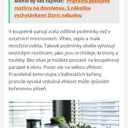
Mohlo by vás zajímat:
Připravte pokojové
rostliny na dovolenou. S několika
vychytávkami žíznit nebudou
V koupelně panují zcela odlišné podmínky než v
ostatních místnostech. Vlhko, teplo a malé
množství světla. Takové podmínky skvěle vyhovují
exotickým rostlinám, jako jsou orchideje, krotony a
toulitky. Bez obav je můžete postavit na koupelnový
parapet k oknu. Pozor ale na velkou vlhkost.
Pravidelně kontrolujte v květináčích kořeny,
protože vysoká vzdušná vlhkost může způsobit
kořenovou plíseň.