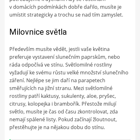
v domácích podmínkách dobře dařilo, musíte je
umístit strategicky a trochu se nad tím zamyslet.
Milovnice světla
Především musíte vědět, jestli vaše květina
preferuje vystavení slunečním paprskům, nebo
ráda odpočívá ve stínu. Světlomilné rostliny
vyžadují ke svému růstu velké množství slunečního
záření. Nejlépe se jim daří na parapetech
směřujících na jižní stranu. Mezi světlomilné
rostliny patří kaktusy, sukulenty, aloe, pryšec,
citrusy, kolopejka i brambořík. Přestože milují
světlo, musíte je čas od času zkontrolovat, zda
nemají spálené listy. Pokud začínají žloutnout,
přestěhujte je na nějakou dobu do stínu.