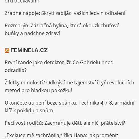
drtí očekávání!
Zrádné nápoje: Skrytí zabijáci vašich ledvin odhaleni
Rozmarýn: Zázračná bylina, která okouzlí chuťové
buňky a nadchne zdraví
FEMINELA.CZ
První rande jako detektor lži: Co Gabrielu hned
odradilo?
Žiletky minulostí? Odkrýváme tajemství čtyř revolučních
metod pro hladkou pokožku!
Ukončete utrpení beze spánku: Technika 4-7-8, armádní
klíč k poklidu a snům
Pečlivost rodičů: Zachraňuje děti, ale ničí přátelství?
„Exekuce mě zachránila,“ říká Hana: Jak proměnit