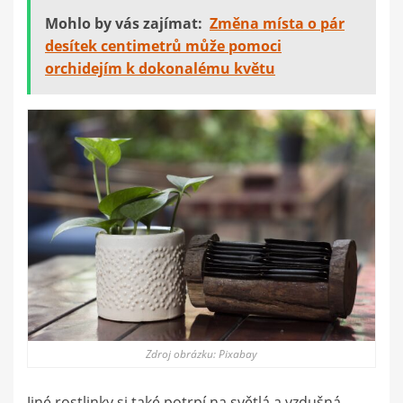
Mohlo by vás zajímat:
Změna místa o pár
desítek centimetrů může pomoci
orchidejím k dokonalému květu
Zdroj obrázku: Pixabay
Jiné rostlinky si také potrpí na světlá a vzdušná