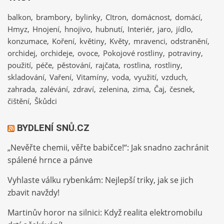
balkon
brambory
bylinky
CItron
domácnost
domácí
Hmyz
Hnojení
hnojivo
hubnutí
Interiér
jaro
jídlo
konzumace
Koření
květiny
Květy
mravenci
odstranění
orchidej
orchideje
ovoce
Pokojové rostliny
potraviny
použití
péče
pěstování
rajčata
rostlina
rostliny
skladování
Vaření
Vitamíny
voda
využití
vzduch
zahrada
zalévání
zdraví
zelenina
zima
Čaj
česnek
čištění
Škůdci
BYDLENÍ SNŮ.CZ
„Nevěřte chemii, věřte babičce!“: Jak snadno zachránit
spálené hrnce a pánve
Vyhlaste válku rybenkám: Nejlepší triky, jak se jich
zbavit navždy!
Martinův horor na silnici: Když realita elektromobilu