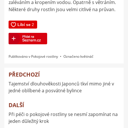
zaléváním a kropením vodou. Opatrně s větráním.
Některé druhy rostlin jsou velmi citlivé na průvan.
Publikováno v
Pokojové rostliny
Označeno
květináč
PŘEDCHOZÍ
Navigace
Tajemství dlouhověkosti Japonců tkví mimo jiné v
pro
jedné oblíbené a posvátné bylince
příspěvek
DALŠÍ
Při péči o pokojové rostliny se nesmí zapomínat na
jeden důležitý krok