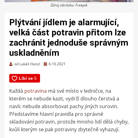
Zdroj obrázku: Freepik
Plýtvání jídlem je alarmující,
velká část potravin přitom lze
zachránit jednoduše správným
uskladněním
Zveřejněno
od
Lukáš Hanzl
6.10.2021
dne
Každá
potravina
má své místo v ledničce, na
kterém se nebude kazit, vydrží dlouho čerstvá a
navíc nebude absorbovat pachy jiných surovin.
Představíme hlavní pravidla pro správné
skladování potravin, protože mnoho lidí dělá chyby,
kvůli kterým se pak potraviny zbytečně vyhazují.