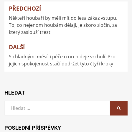
PŘEDCHOZÍ
Navigace
Někteří houbaři by měli mít do lesa zákaz vstupu.
pro
To, co nejenom houbám dělají, je skoro zločin, za
příspěvek
který zaslouží trest
DALŠÍ
S chladnými měsíci péče o orchideje vrcholí. Pro
jejich spokojenost stačí dodržet tyto čtyři kroky
HLEDAT
Vyhledat:
HLEDA
POSLEDNÍ PŘÍSPĚVKY