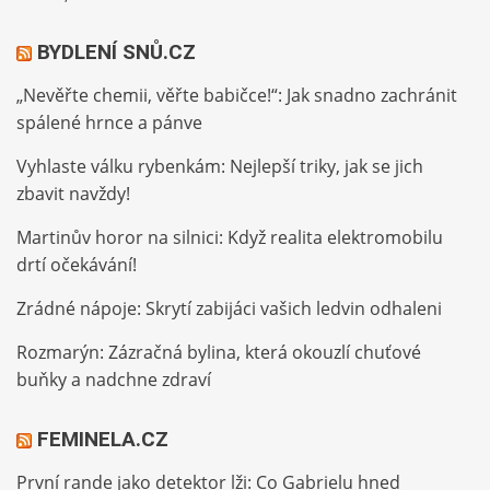
BYDLENÍ SNŮ.CZ
„Nevěřte chemii, věřte babičce!“: Jak snadno zachránit
spálené hrnce a pánve
Vyhlaste válku rybenkám: Nejlepší triky, jak se jich
zbavit navždy!
Martinův horor na silnici: Když realita elektromobilu
drtí očekávání!
Zrádné nápoje: Skrytí zabijáci vašich ledvin odhaleni
Rozmarýn: Zázračná bylina, která okouzlí chuťové
buňky a nadchne zdraví
FEMINELA.CZ
První rande jako detektor lži: Co Gabrielu hned