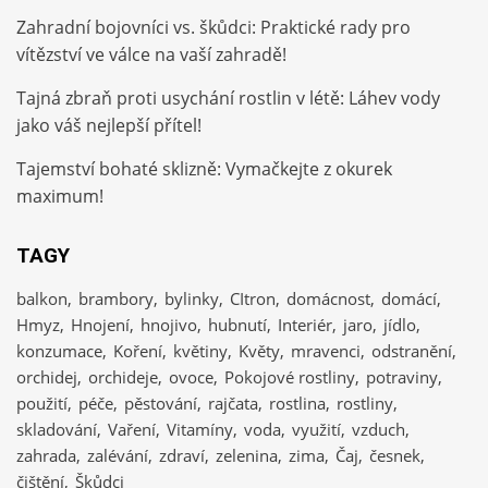
Zahradní bojovníci vs. škůdci: Praktické rady pro
vítězství ve válce na vaší zahradě!
Tajná zbraň proti usychání rostlin v létě: Láhev vody
jako váš nejlepší přítel!
Tajemství bohaté sklizně: Vymačkejte z okurek
maximum!
TAGY
balkon
brambory
bylinky
CItron
domácnost
domácí
Hmyz
Hnojení
hnojivo
hubnutí
Interiér
jaro
jídlo
konzumace
Koření
květiny
Květy
mravenci
odstranění
orchidej
orchideje
ovoce
Pokojové rostliny
potraviny
použití
péče
pěstování
rajčata
rostlina
rostliny
skladování
Vaření
Vitamíny
voda
využití
vzduch
zahrada
zalévání
zdraví
zelenina
zima
Čaj
česnek
čištění
Škůdci