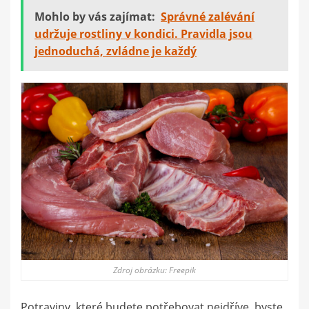
Mohlo by vás zajímat:
Správné zalévání
udržuje rostliny v kondici. Pravidla jsou
jednoduchá, zvládne je každý
Zdroj obrázku: Freepik
Potraviny, které budete potřebovat nejdříve, byste