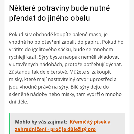
Některé potraviny bude nutné
přendat do jiného obalu
Pokud si v obchodě koupíte balené maso, je
vhodné ho po otevření zabalit do papíru. Pokud ho
vrátíte do igelitového sáčku, bude se mnohem
rychleji kazit. Sýry byste naopak neměli skladovat
v uzavřených nádobách, protože potřebují dýchat.
Zůstanou tak déle čerstvé. Můžete si zakoupit
misky, které mají nastavitelný otvor uprostřed a
jsou vhodné právě na sýry. Bílé sýry dejte do
skleněné nádoby nebo misky, tam vydrží o mnoho
dní déle.
Mohlo by vás zajímat:
Křemičitý písek a
zahradničení - proč je důležitý pro