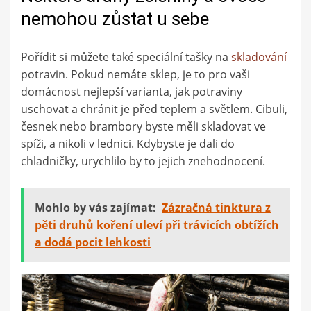
nemohou zůstat u sebe
Pořídit si můžete také speciální tašky na
skladování
potravin. Pokud nemáte sklep, je to pro vaši
domácnost nejlepší varianta, jak potraviny
uschovat a chránit je před teplem a světlem. Cibuli,
česnek nebo brambory byste měli skladovat ve
spíži, a nikoli v lednici. Kdybyste je dali do
chladničky, urychlilo by to jejich znehodnocení.
Mohlo by vás zajímat:
Zázračná tinktura z
pěti druhů koření uleví při trávicích obtížích
a dodá pocit lehkosti