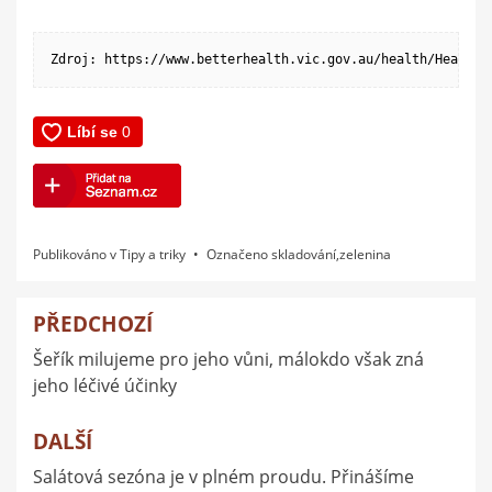
Zdroj: https://www.betterhealth.vic.gov.au/health/Healthy
Publikováno v
Tipy a triky
Označeno
skladování
,
zelenina
PŘEDCHOZÍ
Navigace
Šeřík milujeme pro jeho vůni, málokdo však zná
pro
jeho léčivé účinky
příspěvek
DALŠÍ
Salátová sezóna je v plném proudu. Přinášíme