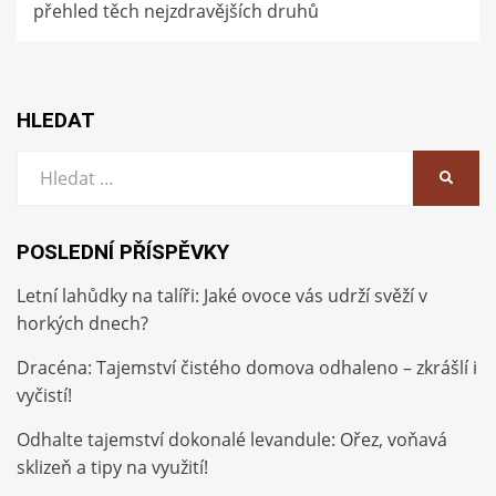
přehled těch nejzdravějších druhů
HLEDAT
Vyhledat:
HLEDA
POSLEDNÍ PŘÍSPĚVKY
Letní lahůdky na talíři: Jaké ovoce vás udrží svěží v
horkých dnech?
Dracéna: Tajemství čistého domova odhaleno – zkrášlí i
vyčistí!
Odhalte tajemství dokonalé levandule: Ořez, voňavá
sklizeň a tipy na využití!