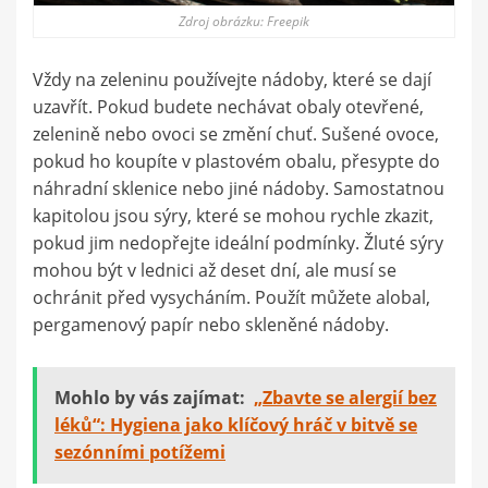
Zdroj obrázku: Freepik
Vždy na zeleninu používejte nádoby, které se dají
uzavřít. Pokud budete nechávat obaly otevřené,
zelenině nebo ovoci se změní chuť. Sušené ovoce,
pokud ho koupíte v plastovém obalu, přesypte do
náhradní sklenice nebo jiné nádoby. Samostatnou
kapitolou jsou sýry, které se mohou rychle zkazit,
pokud jim nedopřejte ideální podmínky. Žluté sýry
mohou být v lednici až deset dní, ale musí se
ochránit před vysycháním. Použít můžete alobal,
pergamenový papír nebo skleněné nádoby.
Mohlo by vás zajímat:
„Zbavte se alergií bez
léků“: Hygiena jako klíčový hráč v bitvě se
sezónními potížemi