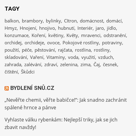
TAGY
balkon
brambory
bylinky
CItron
domácnost
domácí
Hmyz
Hnojení
hnojivo
hubnutí
Interiér
jaro
jídlo
konzumace
Koření
květiny
Květy
mravenci
odstranění
orchidej
orchideje
ovoce
Pokojové rostliny
potraviny
použití
péče
pěstování
rajčata
rostlina
rostliny
skladování
Vaření
Vitamíny
voda
využití
vzduch
zahrada
zalévání
zdraví
zelenina
zima
Čaj
česnek
čištění
Škůdci
BYDLENÍ SNŮ.CZ
„Nevěřte chemii, věřte babičce!“: Jak snadno zachránit
spálené hrnce a pánve
Vyhlaste válku rybenkám: Nejlepší triky, jak se jich
zbavit navždy!