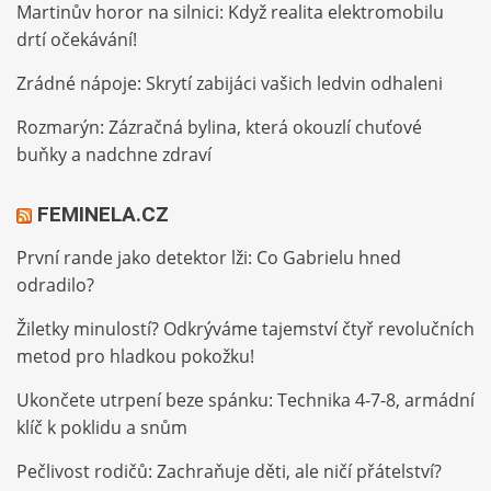
Martinův horor na silnici: Když realita elektromobilu
drtí očekávání!
Zrádné nápoje: Skrytí zabijáci vašich ledvin odhaleni
Rozmarýn: Zázračná bylina, která okouzlí chuťové
buňky a nadchne zdraví
FEMINELA.CZ
První rande jako detektor lži: Co Gabrielu hned
odradilo?
Žiletky minulostí? Odkrýváme tajemství čtyř revolučních
metod pro hladkou pokožku!
Ukončete utrpení beze spánku: Technika 4-7-8, armádní
klíč k poklidu a snům
Pečlivost rodičů: Zachraňuje děti, ale ničí přátelství?