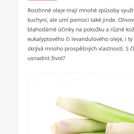
Rostlinné oleje mají mnohé způsoby využ
kuchyní, ale umí pomoci také jinde. Olivo
blahodárné účinky na pokožku a různé kož
eukalyptového či levandulového oleje, i ty 
skrývá mnoho prospěšných vlastností. S č
usnadnit život?