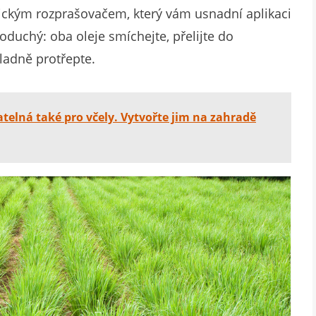
nickým rozprašovačem, který vám usnadní aplikaci
oduchý: oba oleje smíchejte, přelijte do
ladně protřepte.
telná také pro včely. Vytvořte jim na zahradě