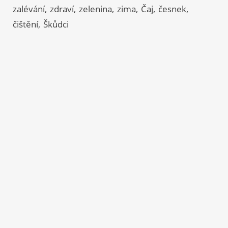
zalévání
zdraví
zelenina
zima
Čaj
česnek
čištění
Škůdci