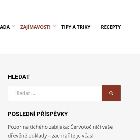
RADA
ZAJÍMAVOSTI
TIPY A TRIKY
RECEPTY
HLEDAT
Vyhledat:
HLEDAT
POSLEDNÍ PŘÍSPĚVKY
Pozor na tichého zabijáka: Červotoč ničí vaše
dřevěné poklady – zachraňte je včas!