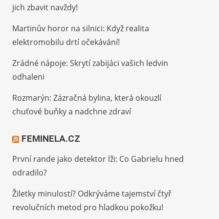
jich zbavit navždy!
Martinův horor na silnici: Když realita
elektromobilu drtí očekávání!
Zrádné nápoje: Skrytí zabijáci vašich ledvin
odhaleni
Rozmarýn: Zázračná bylina, která okouzlí
chuťové buňky a nadchne zdraví
FEMINELA.CZ
První rande jako detektor lži: Co Gabrielu hned
odradilo?
Žiletky minulostí? Odkrýváme tajemství čtyř
revolučních metod pro hladkou pokožku!