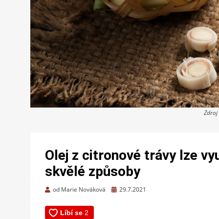
Zdroj
Olej z citronové trávy lze v
skvělé způsoby
Zveřejněno
od
Marie Nováková
29.7.2021
dne