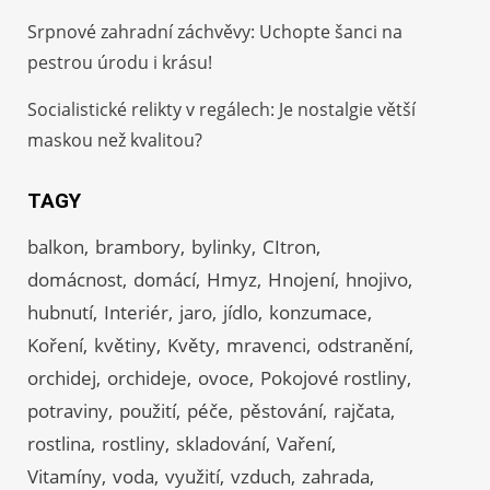
Srpnové zahradní záchvěvy: Uchopte šanci na
pestrou úrodu i krásu!
Socialistické relikty v regálech: Je nostalgie větší
maskou než kvalitou?
TAGY
balkon
brambory
bylinky
CItron
domácnost
domácí
Hmyz
Hnojení
hnojivo
hubnutí
Interiér
jaro
jídlo
konzumace
Koření
květiny
Květy
mravenci
odstranění
orchidej
orchideje
ovoce
Pokojové rostliny
potraviny
použití
péče
pěstování
rajčata
rostlina
rostliny
skladování
Vaření
Vitamíny
voda
využití
vzduch
zahrada