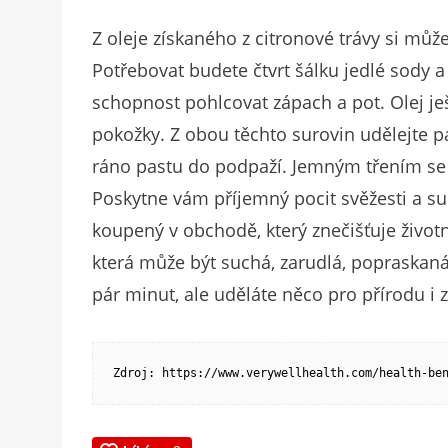
Z oleje získaného z citronové trávy si můž
Potřebovat budete čtvrt šálku jedlé sody a
schopnost pohlcovat zápach a pot. Olej je
pokožky. Z obou těchto surovin udělejte pa
ráno pastu do podpaží. Jemným třením se 
Poskytne vám příjemný pocit svěžesti a s
koupený v obchodě, který znečišťuje život
která může být suchá, zarudlá, popraskaná,
pár minut, ale uděláte něco pro přírodu i 
Zdroj: https://www.verywellhealth.com/health-be