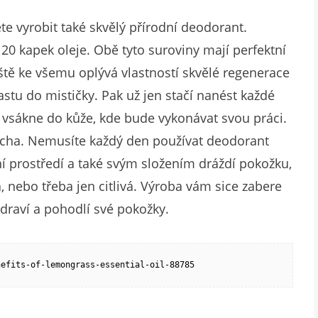
ete vyrobit také skvělý přírodní deodorant.
 20 kapek oleje. Obě tyto suroviny mají perfektní
ště ke všemu oplývá vlastností skvělé regenerace
stu do mističky. Pak už jen stačí nanést každé
vsákne do kůže, kde bude vykonávat svou práci.
ucha. Nemusíte každý den používat deodorant
ní prostředí a také svým složením dráždí pokožku,
 nebo třeba jen citlivá. Výroba vám sice zabere
zdraví a pohodlí své pokožky.
nefits-of-lemongrass-essential-oil-88785