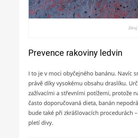
Zdroj
Prevence rakoviny ledvin
I to je v moci obyčejného banánu. Navíc sn
právě díky vysokému obsahu draslíku. Urči
zažívacími a střevními potížemi, protože n
často doporučovaná dieta, banán nepodráž
bude také při zkrášlovacích procedurách
pletí divy.