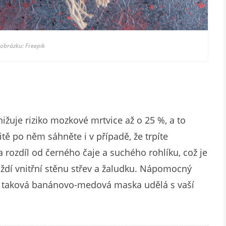
 obrázku: Freepik
ižuje riziko mozkové mrtvice až o 25 %, a to
tě po něm sáhněte i v případě, že trpíte
a rozdíl od černého čaje a suchého rohlíku, což je
dí vnitřní stěnu střev a žaludku. Nápomocný
 – taková banánovo-medová maska udělá s vaší