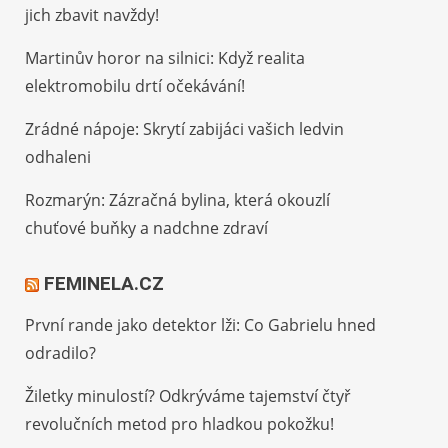
jich zbavit navždy!
Martinův horor na silnici: Když realita
elektromobilu drtí očekávání!
Zrádné nápoje: Skrytí zabijáci vašich ledvin
odhaleni
Rozmarýn: Zázračná bylina, která okouzlí
chuťové buňky a nadchne zdraví
FEMINELA.CZ
První rande jako detektor lži: Co Gabrielu hned
odradilo?
Žiletky minulostí? Odkrýváme tajemství čtyř
revolučních metod pro hladkou pokožku!