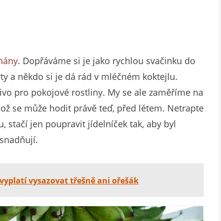
nány
. Dopřáváme si je jako rychlou svačinku do
rty a někdo si je dá rád v mléčném koktejlu.
jivo pro pokojové rostliny. My se ale zaměříme na
což se může hodit právě teď, před létem. Netrapte
stačí jen poupravit jídelníček tak, aby byl
usnadňují.
evyplatí vysazovat třešně ani ořešák