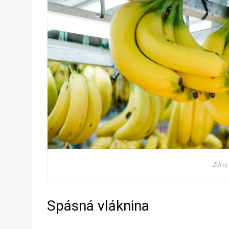
Zdroj
Spásná vláknina