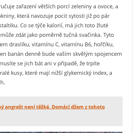
čuje zařazení větších porcí zeleniny a ovoce, a
niny, která navozuje pocit sytosti již po pár
taltiku. Co se týče kalorií, má jich toto žluté
e může zdát jako poměrně tučná svačinka. Tyto
m draslíku, vitamínu C, vitamínu B6, hořčíku,
jeden banán denně bude vaším skvělým spojencem
íte se jich bát ani v případě, že trpíte
ralé kusy, které mají nižší glykemický index, a
ch.
ný angrešt není těžké. Domácí džem z tohoto