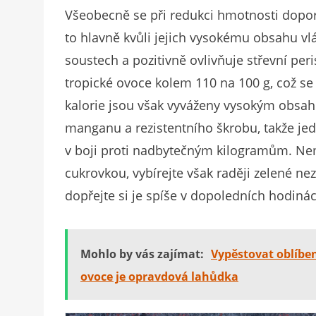
Všeobecně se při redukci hmotnosti doporu
to hlavně kvůli jejich vysokému obsahu vlák
soustech a pozitivně ovlivňuje střevní peris
tropické ovoce kolem 110 na 100 g, což s
kalorie jsou však vyváženy vysokým obsahe
manganu a rezistentního škrobu, takže 
v boji proti nadbytečným kilogramům. Nemus
cukrovkou, vybírejte však raději zelené nez
dopřejte si je spíše v dopoledních hodiná
Mohlo by vás zajímat:
Vypěstovat oblíbe
ovoce je opravdová lahůdka