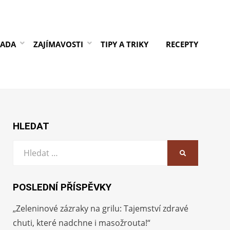
RADA
ZAJÍMAVOSTI
TIPY A TRIKY
RECEPTY
HLEDAT
Vyhledat:
HLEDAT
POSLEDNÍ PŘÍSPĚVKY
„Zeleninové zázraky na grilu: Tajemství zdravé
chuti, které nadchne i masožrouta!“