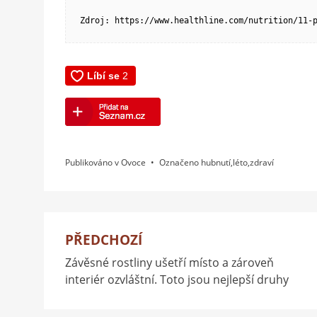
Zdroj: https://www.healthline.com/nutrition/11-
Publikováno v
Ovoce
Označeno
hubnutí
,
léto
,
zdraví
PŘEDCHOZÍ
Navigace
Závěsné rostliny ušetří místo a zároveň
pro
interiér ozvláštní. Toto jsou nejlepší druhy
příspěvek