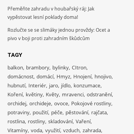
Přeměňte zahradu v houbařský ráj: Jak
vypěstovat lesní poklady doma!
Rozlučte se se slimáky jednou provždy: Ocet a
pivo v boji proti zahradním škůdcům
TAGY
balkon
brambory
bylinky
CItron
domácnost
domácí
Hmyz
Hnojení
hnojivo
hubnutí
Interiér
jaro
jídlo
konzumace
Koření
květiny
Květy
mravenci
odstranění
orchidej
orchideje
ovoce
Pokojové rostliny
potraviny
použití
péče
pěstování
rajčata
rostlina
rostliny
skladování
Vaření
Vitamíny
voda
využití
vzduch
zahrada