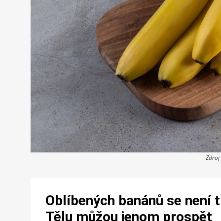
Zdroj
Oblíbených banánů se není tř
Tělu můžou jenom prospět