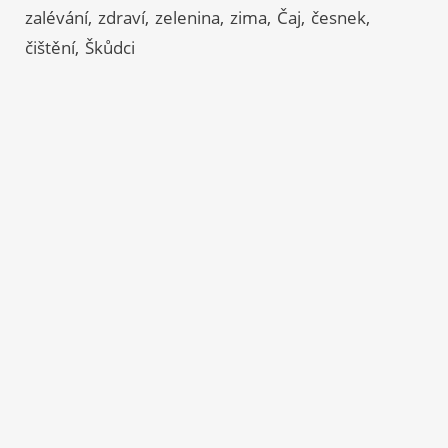
zalévání
zdraví
zelenina
zima
Čaj
česnek
čištění
Škůdci