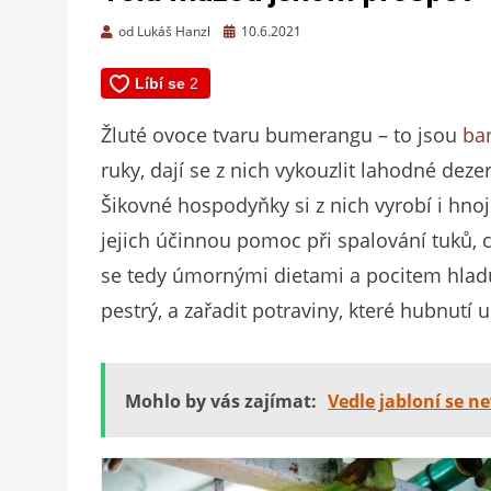
Zveřejněno
od
Lukáš Hanzl
10.6.2021
dne
Žluté ovoce tvaru bumerangu – to jsou
ba
ruky, dají se z nich vykouzlit lahodné deze
Šikovné hospodyňky si z nich vyrobí i hno
jejich účinnou pomoc při spalování tuků, 
se tedy úmornými dietami a pocitem hladu, 
pestrý, a zařadit potraviny, které hubnutí 
Mohlo by vás zajímat:
Vedle jabloní se n