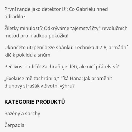
První rande jako detektor lži: Co Gabrielu hned
odradilo?
Žiletky minulostí? Odkrýváme tajemství čtyř revolučních
metod pro hladkou pokožku!
Ukončete utrpení beze spánku: Technika 4-7-8, armádní
klíč k poklidu a snům
Pečlivost rodičů: Zachraňuje děti, ale ničí přátelství?
„Exekuce mě zachránila,“ říká Hana: Jak proměnit
dluhový strašák v životní výhru?
KATEGORIE PRODUKTŮ
Bazény a sprchy
Čerpadla