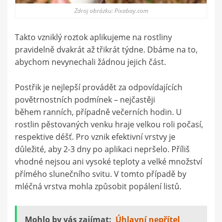
Zdroj obrázku: Pixabay.com
Takto vzniklý roztok aplikujeme na rostliny
pravidelně dvakrát až třikrát týdne. Dbáme na to,
abychom nevynechali žádnou jejich část.
Postřik je nejlepší provádět za odpovídajících
povětrnostních podmínek – nejčastěji
během ranních, případně večerních hodin. U
rostlin pěstovaných venku hraje velkou roli počasí,
respektive déšť. Pro vznik efektivní vrstvy je
důležité, aby 2-3 dny po aplikaci nepršelo. Příliš
vhodné nejsou ani vysoké teploty a velké množství
přímého slunečního svitu. V tomto případě by
mléčná vrstva mohla způsobit popálení listů.
Mohlo by vás zajímat:
Úhlavní nepřítel