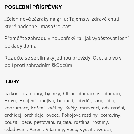
POSLEDNÍ PŘÍSPĚVKY
„Zeleninové zázraky na grilu: Tajemství zdravé chuti,
které nadchne i masožrouta!“
Přeměňte zahradu v houbařský ráj: Jak vypěstovat lesní
poklady doma!
Rozlučte se se slimáky jednou provždy: Ocet a pivo v
boji proti zahradním škůdcům
TAGY
balkon
brambory
bylinky
CItron
domácnost
domácí
Hmyz
Hnojení
hnojivo
hubnutí
Interiér
jaro
jídlo
konzumace
Koření
květiny
Květy
mravenci
odstranění
orchidej
orchideje
ovoce
Pokojové rostliny
potraviny
použití
péče
pěstování
rajčata
rostlina
rostliny
skladování
Vaření
Vitamíny
voda
využití
vzduch