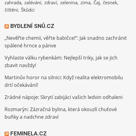
zahrada
zalévání
zdraví
zelenina
zima
Čaj
česnek
čištění
Škůdci
BYDLENÍ SNŮ.CZ
„Nevěřte chemii, věřte babičce!“: Jak snadno zachránit
spálené hrnce a pánve
Vyhlaste válku rybenkám: Nejlepší triky, jak se jich
zbavit navždy!
Martinův horor na silnici: Když realita elektromobilu
drtí očekávání!
Zrádné nápoje: Skrytí zabijáci vašich ledvin odhaleni
Rozmarýn: Zázračná bylina, která okouzlí chuťové
buňky a nadchne zdraví
FEMINELA.CZ