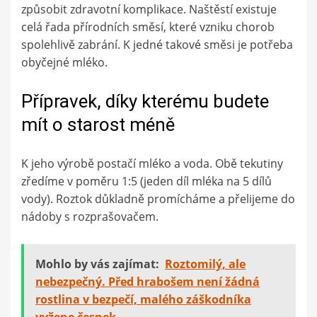
způsobit zdravotní komplikace. Naštěstí existuje
celá řada přírodních směsí, které vzniku chorob
spolehlivě zabrání. K jedné takové směsi je potřeba
obyčejné mléko.
Přípravek, díky kterému budete
mít o starost méně
K jeho výrobě postačí mléko a voda. Obě tekutiny
zředíme v poměru 1:5 (jeden díl mléka na 5 dílů
vody). Roztok důkladně promícháme a přelijeme do
nádoby s rozprašovačem.
Mohlo by vás zajímat:
Roztomilý, ale
nebezpečný. Před hrabošem není žádná
rostlina v bezpečí, malého záškodníka