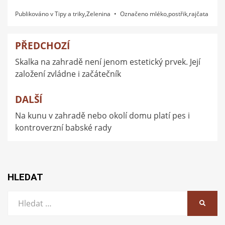
Publikováno v
Tipy a triky
,
Zelenina
Označeno
mléko
,
postřik
,
rajčata
PŘEDCHOZÍ
Navigace
Skalka na zahradě není jenom estetický prvek. Její
pro
založení zvládne i začátečník
příspěvek
DALŠÍ
Na kunu v zahradě nebo okolí domu platí pes i
kontroverzní babské rady
HLEDAT
Vyhledat:
HLEDA