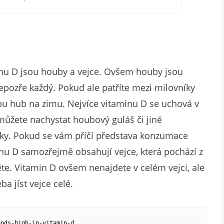
u D jsou houby a vejce. Ovšem houby jsou
pozře každý. Pokud ale patříte mezi milovníky
bu hub na zimu. Nejvíce vitaminu D se uchová v
 můžete nachystat houbový guláš či jiné
išky. Pokud se vám příčí představa konzumace
inu D samozřejmě obsahují vejce, která pochází z
te. Vitamin D ovšem nenajdete v celém vejci, ale
ba jíst vejce celé.
oods-high-in-vitamin-d