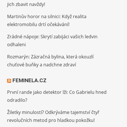
jich zbavit navždy!
Martinův horor na silnici: Když realita
elektromobilu drtí očekávání!
Zrádné nápoje: Skrytí zabijáci vašich ledvin
odhaleni
Rozmarýn: Zázračná bylina, která okouzlí
chuťové buňky a nadchne zdraví
FEMINELA.CZ
První rande jako detektor lži: Co Gabrielu hned
odradilo?
Žiletky minulostí? Odkrýváme tajemství čtyř
revolučních metod pro hladkou pokožku!