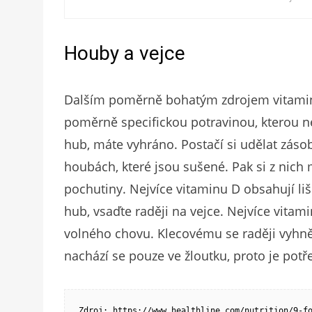
Houby a vejce
Dalším poměrně bohatým zdrojem vitamin
poměrně specifickou potravinou, kterou ne
hub, máte vyhráno. Postačí si udělat záso
houbách, které jsou sušené. Pak si z nich
pochutiny. Nejvíce vitaminu D obsahují l
hub, vsaďte raději na vejce. Nejvíce vitam
volného chovu. Klecovému se raději vyhně
nachází se pouze ve žloutku, proto je potře
Zdroj: https://www.healthline.com/nutrition/9-f