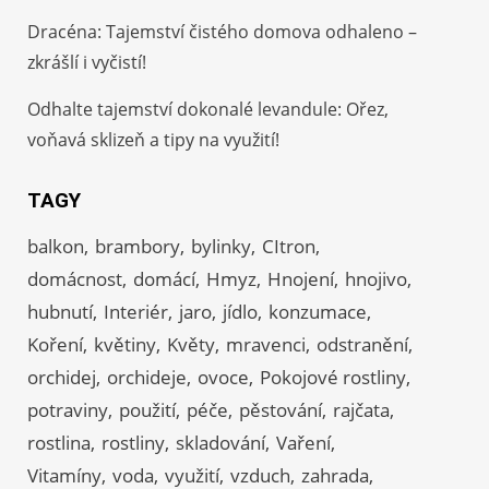
Dracéna: Tajemství čistého domova odhaleno –
zkrášlí i vyčistí!
Odhalte tajemství dokonalé levandule: Ořez,
voňavá sklizeň a tipy na využití!
TAGY
balkon
brambory
bylinky
CItron
domácnost
domácí
Hmyz
Hnojení
hnojivo
hubnutí
Interiér
jaro
jídlo
konzumace
Koření
květiny
Květy
mravenci
odstranění
orchidej
orchideje
ovoce
Pokojové rostliny
potraviny
použití
péče
pěstování
rajčata
rostlina
rostliny
skladování
Vaření
Vitamíny
voda
využití
vzduch
zahrada