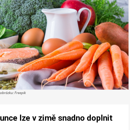
 obrázku: Freepik
unce lze v zimě snadno doplnit