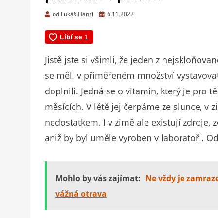
Zveřejněno
od
Lukáš Hanzl
6.11.2022
dne
Jistě jste si všimli, že jeden z nejskloňov
se měli v přiměřeném množství vystavova
doplnili. Jedná se o vitamin, který je pro t
měsících. V létě jej čerpáme ze slunce, v z
nedostatkem. I v zimě ale existují zdroje, 
aniž by byl uměle vyroben v laboratoři. O
Mohlo by vás zajímat:
Ne vždy je zamraze
vážná otrava