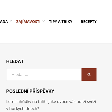
RADA
ZAJÍMAVOSTI
TIPY A TRIKY
RECEPTY
HLEDAT
Vyhledat:
HLEDAT
POSLEDNÍ PŘÍSPĚVKY
Letní lahůdky na talíři: Jaké ovoce vás udrží svěží
v horkých dnech?