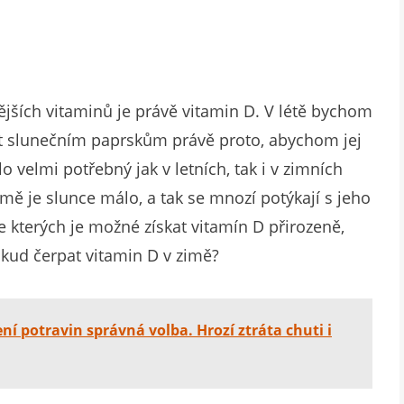
anějších vitaminů je právě vitamin D. V létě bychom
t slunečním paprskům právě proto, abychom jej
ělo velmi potřebný jak v letních, tak i v zimních
imě je slunce málo, a tak se mnozí potýkají s jeho
ze kterých je možné získat vitamín D přirozeně,
dkud čerpat vitamin D v zimě?
ní potravin správná volba. Hrozí ztráta chuti i