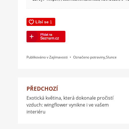
Publikováno v
Zajímavosti
Označeno
potraviny
,
Slunce
PŘEDCHOZÍ
Navigace
Exotická květina, která dokonale pročistí
pro
vzduch: wingflower vynikne i ve vašem
příspěvek
interiéru