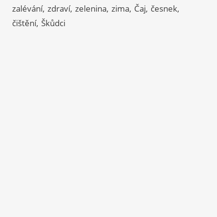
zalévání
zdraví
zelenina
zima
Čaj
česnek
čištění
Škůdci