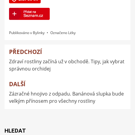
Publikováno v
Bylinky
Označeno
Léky
PŘEDCHOZÍ
Navigace
Zdraví rostliny začíná už v obchodě. Tipy, jak vybrat
pro
správnou orchidej
příspěvek
DALŠÍ
Zázračné hnojivo z odpadu. Banánová slupka bude
velkým přínosem pro všechny rostliny
HLEDAT