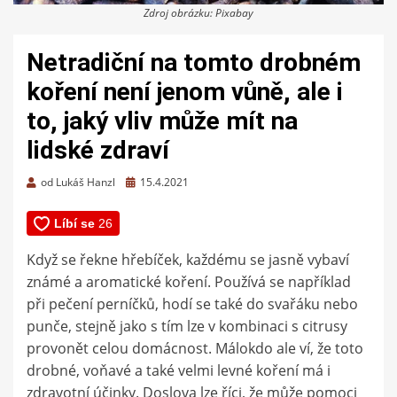
Zdroj obrázku: Pixabay
Netradiční na tomto drobném
koření není jenom vůně, ale i
to, jaký vliv může mít na
lidské zdraví
Zveřejněno
od
Lukáš Hanzl
15.4.2021
dne
Když se řekne hřebíček, každému se jasně vybaví
známé a aromatické koření. Používá se například
při pečení perníčků, hodí se také do svařáku nebo
punče, stejně jako s tím lze v kombinaci s citrusy
provonět celou domácnost. Málokdo ale ví, že toto
drobné, voňavé a také velmi levné koření má i
zdravotní účinky. Doslova lze říci, že může pomoci