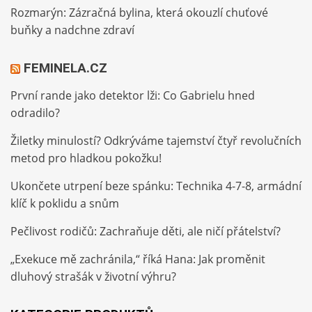
Rozmarýn: Zázračná bylina, která okouzlí chuťové
buňky a nadchne zdraví
FEMINELA.CZ
První rande jako detektor lži: Co Gabrielu hned
odradilo?
Žiletky minulostí? Odkrýváme tajemství čtyř revolučních
metod pro hladkou pokožku!
Ukončete utrpení beze spánku: Technika 4-7-8, armádní
klíč k poklidu a snům
Pečlivost rodičů: Zachraňuje děti, ale ničí přátelství?
„Exekuce mě zachránila,“ říká Hana: Jak proměnit
dluhový strašák v životní výhru?