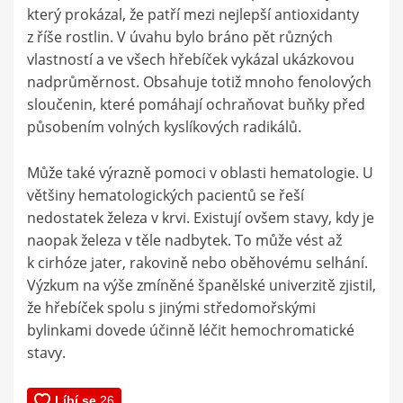
který prokázal, že patří mezi nejlepší antioxidanty
z říše rostlin. V úvahu bylo bráno pět různých
vlastností a ve všech hřebíček vykázal ukázkovou
nadprůměrnost. Obsahuje totiž mnoho fenolových
sloučenin, které pomáhají ochraňovat buňky před
působením volných kyslíkových radikálů.
Může také výrazně pomoci v oblasti hematologie. U
většiny hematologických pacientů se řeší
nedostatek železa v krvi. Existují ovšem stavy, kdy je
naopak železa v těle nadbytek. To může vést až
k cirhóze jater, rakovině nebo oběhovému selhání.
Výzkum na výše zmíněné španělské univerzitě zjistil,
že hřebíček spolu s jinými středomořskými
bylinkami dovede účinně léčit hemochromatické
stavy.