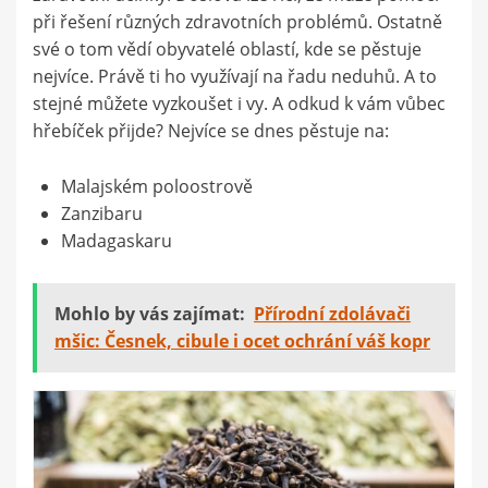
při řešení různých zdravotních problémů. Ostatně
své o tom vědí obyvatelé oblastí, kde se pěstuje
nejvíce. Právě ti ho využívají na řadu neduhů. A to
stejné můžete vyzkoušet i vy. A odkud k vám vůbec
hřebíček přijde?
Nejvíce se dnes pěstuje na:
Malajském poloostrově
Zanzibaru
Madagaskaru
Mohlo by vás zajímat:
Přírodní zdolávači
mšic: Česnek, cibule i ocet ochrání váš kopr