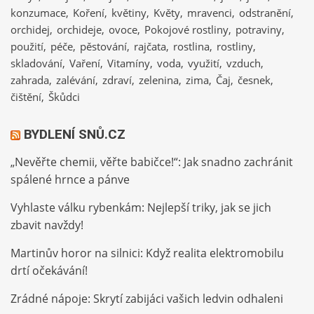
konzumace
Koření
květiny
Květy
mravenci
odstranění
orchidej
orchideje
ovoce
Pokojové rostliny
potraviny
použití
péče
pěstování
rajčata
rostlina
rostliny
skladování
Vaření
Vitamíny
voda
využití
vzduch
zahrada
zalévání
zdraví
zelenina
zima
Čaj
česnek
čištění
Škůdci
BYDLENÍ SNŮ.CZ
„Nevěřte chemii, věřte babičce!“: Jak snadno zachránit
spálené hrnce a pánve
Vyhlaste válku rybenkám: Nejlepší triky, jak se jich
zbavit navždy!
Martinův horor na silnici: Když realita elektromobilu
drtí očekávání!
Zrádné nápoje: Skrytí zabijáci vašich ledvin odhaleni