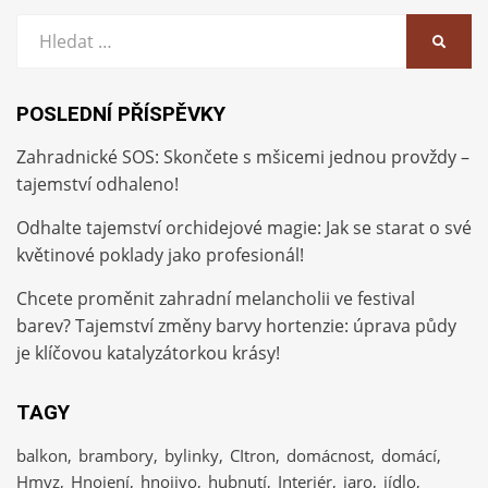
Vyhledat:
HLEDA
POSLEDNÍ PŘÍSPĚVKY
Zahradnické SOS: Skončete s mšicemi jednou provždy –
tajemství odhaleno!
Odhalte tajemství orchidejové magie: Jak se starat o své
květinové poklady jako profesionál!
Chcete proměnit zahradní melancholii ve festival
barev? Tajemství změny barvy hortenzie: úprava půdy
je klíčovou katalyzátorkou krásy!
TAGY
balkon
brambory
bylinky
CItron
domácnost
domácí
Hmyz
Hnojení
hnojivo
hubnutí
Interiér
jaro
jídlo