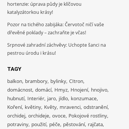
hortenzie: úprava půdy je klíčovou
katalyzátorkou krásy!
Pozor na tichého zabijáka: Červotoč ničí vaše
dřevěné poklady – zachraňte je včas!
Srpnové zahradní záchvěvy: Uchopte šanci na
pestrou úrodu i krásu!
TAGY
balkon
brambory
bylinky
CItron
domácnost
domácí
Hmyz
Hnojení
hnojivo
hubnutí
Interiér
jaro
jídlo
konzumace
Koření
květiny
Květy
mravenci
odstranění
orchidej
orchideje
ovoce
Pokojové rostliny
potraviny
použití
péče
pěstování
rajčata