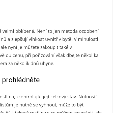
bě velmi oblíbené. Není to jen metoda ozdobení
xinů a zlepšují vlhkost uvnitř v bytě. V minulosti
 ale nyní je můžete zakoupit také v
ělou cenu, při pořizování však dbejte několika
která za několik dnů uhyne.
ě prohlédněte
stlina, zkontrolujte její celkový stav. Nutností
 listům je nutné se vyhnout, může to být
tí. I takové rostliny sice můžete zachránit, ale