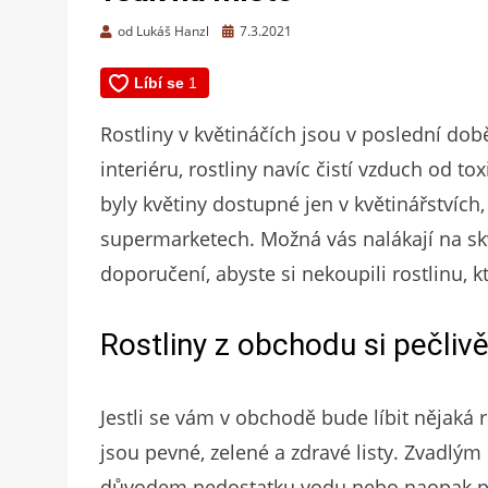
Zveřejněno
od
Lukáš Hanzl
7.3.2021
dne
Rostliny v květináčích jsou v poslední do
interiéru, rostliny navíc čistí vzduch od to
byly květiny dostupné jen v květinářstvích,
supermarketech. Možná vás nalákají na skv
doporučení, abyste si nekoupili rostlinu, 
Rostliny z obchodu si pečliv
Jestli se vám v obchodě bude líbit nějaká ro
jsou pevné, zelené a zdravé listy. Zvadlým
důvodem nedostatku vodu nebo naopak přeli