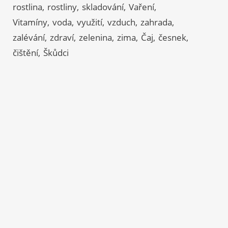
rostlina
rostliny
skladování
Vaření
Vitamíny
voda
využití
vzduch
zahrada
zalévání
zdraví
zelenina
zima
Čaj
česnek
čištění
Škůdci