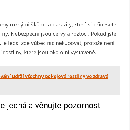
y různými škůdci a parazity, které si přinesete
iny. Nebezpeční jsou červy a roztoči. Pokud jste
 je lepší zde vůbec nic nekupovat, protože není
í rostliny, které jsou okolo ní vystavené.
vání udrží všechny pokojové rostliny ve zdravé
 se jedná a věnujte pozornost