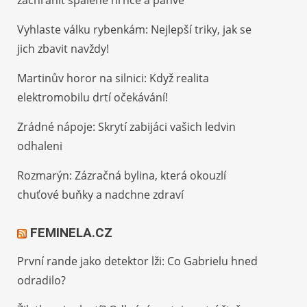
zachránit spálené hrnce a pánve
Vyhlaste válku rybenkám: Nejlepší triky, jak se
jich zbavit navždy!
Martinův horor na silnici: Když realita
elektromobilu drtí očekávání!
Zrádné nápoje: Skrytí zabijáci vašich ledvin
odhaleni
Rozmarýn: Zázračná bylina, která okouzlí
chuťové buňky a nadchne zdraví
FEMINELA.CZ
První rande jako detektor lži: Co Gabrielu hned
odradilo?