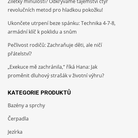
Žiletky minulostí? Odkrýváme tajemství čtyř
revolučních metod pro hladkou pokožku!
Ukončete utrpení beze spánku: Technika 4-7-8,
armádní klíč k poklidu a snům
Pečlivost rodičů: Zachraňuje děti, ale ničí
přátelství?
„Exekuce mě zachránila,“ říká Hana: Jak
proměnit dluhový strašák v životní výhru?
KATEGORIE PRODUKTŮ
Bazény a sprchy
Čerpadla
Jezírka