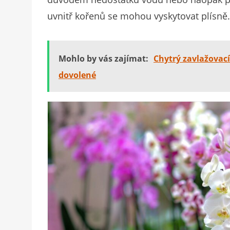
uvnitř kořenů se mohou vyskytovat plísně.
Mohlo by vás zajímat:
Chytrý zavlažovac
dovolené