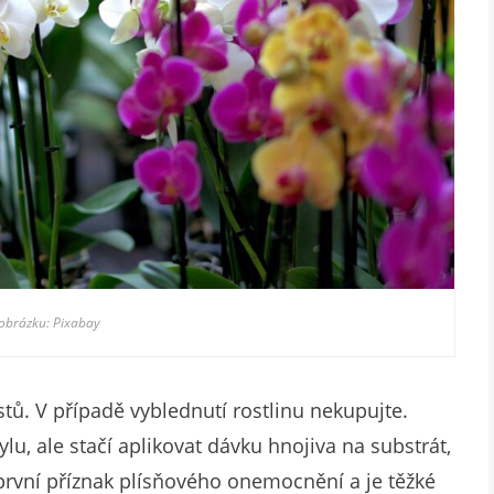
 obrázku: Pixabay
stů. V případě vyblednutí rostlinu nekupujte.
u, ale stačí aplikovat dávku hnojiva na substrát,
 první příznak plísňového onemocnění a je těžké