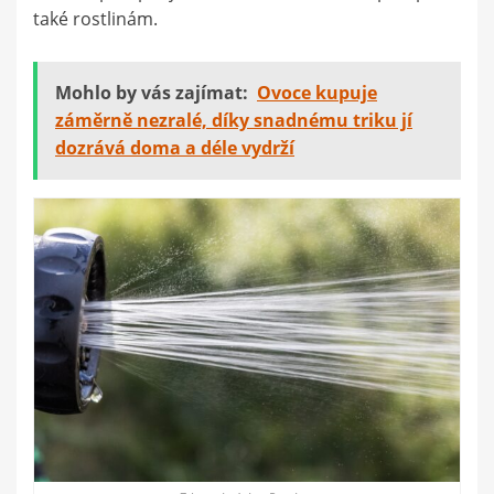
také rostlinám.
Mohlo by vás zajímat:
Ovoce kupuje
záměrně nezralé, díky snadnému triku jí
dozrává doma a déle vydrží