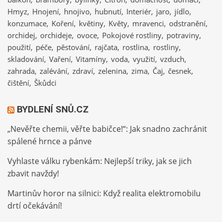
Hmyz
Hnojení
hnojivo
hubnutí
Interiér
jaro
jídlo
konzumace
Koření
květiny
Květy
mravenci
odstranění
orchidej
orchideje
ovoce
Pokojové rostliny
potraviny
použití
péče
pěstování
rajčata
rostlina
rostliny
skladování
Vaření
Vitamíny
voda
využití
vzduch
zahrada
zalévání
zdraví
zelenina
zima
Čaj
česnek
čištění
Škůdci
BYDLENÍ SNŮ.CZ
„Nevěřte chemii, věřte babičce!“: Jak snadno zachránit
spálené hrnce a pánve
Vyhlaste válku rybenkám: Nejlepší triky, jak se jich
zbavit navždy!
Martinův horor na silnici: Když realita elektromobilu
drtí očekávání!