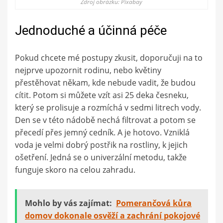
Zdroj obrázku: Pixabay
Jednoduché a účinná péče
Pokud chcete mé postupy zkusit, doporučuji na to
nejprve upozornit rodinu, nebo květiny
přestěhovat někam, kde nebude vadit, že budou
cítit. Potom si můžete vzít asi 25 deka česneku,
který se prolisuje a rozmíchá v sedmi litrech vody.
Den se v této nádobě nechá filtrovat a potom se
přecedí přes jemný cedník. A je hotovo. Vzniklá
voda je velmi dobrý postřik na rostliny, k jejich
ošetření. Jedná se o univerzální metodu, takže
funguje skoro na celou zahradu.
Mohlo by vás zajímat:
Pomerančová kůra
domov dokonale osvěží a zachrání pokojové