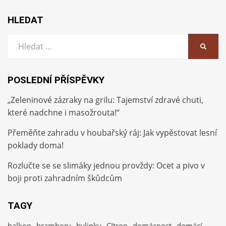
HLEDAT
Vyhledat:
HLEDA
POSLEDNÍ PŘÍSPĚVKY
„Zeleninové zázraky na grilu: Tajemství zdravé chuti,
které nadchne i masožrouta!“
Přeměňte zahradu v houbařský ráj: Jak vypěstovat lesní
poklady doma!
Rozlučte se se slimáky jednou provždy: Ocet a pivo v
boji proti zahradním škůdcům
TAGY
balkon
brambory
bylinky
CItron
domácnost
domácí