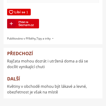
Publikováno v
Příběhy
,
Tipy a triky
PŘEDCHOZÍ
Navigace
Rajčata mohou dozrát i utržená doma a dá se
pro
docílit vynikající chuti
příspěvek
DALŠÍ
Květiny v obchodě mohou být lákavé a levné,
obezřetnost je však na místě