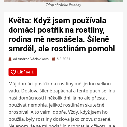
Zdroj obrázku: Pixabay
Květa: Když jsem používala
domácí postřik na rostliny,
rodina mě nesnášela. Šíleně
smrděl, ale rostlinám pomohl
Zveřejněno
od
Andrea Václavíková
6.3.2021
dne
Můj domácí postřik na rostliny měl jednu velkou
vadu. Doslova šíleně zapáchal a tento puch se linul
naší domácností i několik dní. Já ho ale přestat
používat nemohla, jelikož rostlinám skutečně
prospíval. A to velmi dobře. Vždy, když jsem ho
použila, byly rostliny doslova jako znovuzrozené.
Nejenom, že se mi podařilo probrat je k životu, ale