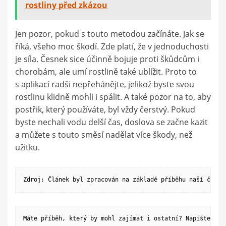
rostliny před zkázou
Jen pozor, pokud s touto metodou začínáte. Jak se
říká, všeho moc škodí. Zde platí, že v jednoduchosti
je síla. Česnek sice účinně bojuje proti škůdcům i
chorobám, ale umí rostlině také ublížit. Proto to
s aplikací radši nepřehánějte, jelikož byste svou
rostlinu klidně mohli i spálit. A také pozor na to, aby
postřik, který používáte, byl vždy čerstvý. Pokud
byste nechali vodu delší čas, doslova se začne kazit
a můžete s touto směsí nadělat více škody, než
užitku.
Zdroj: Článek byl zpracován na základě příběhu naší čtená
Máte příběh, který by mohl zajímat i ostatní? Napište nám