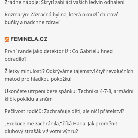
Zrádné nápoje: Skrytí zabijáci vašich ledvin odhaleni
Rozmarýn: Zázračná bylina, která okouzlí chuťové
buňky a nadchne zdraví
FEMINELA.CZ
První rande jako detektor lži: Co Gabrielu hned
odradilo?
Žiletky minulostí? Odkrýváme tajemství čtyř revolučních
metod pro hladkou pokožku!
Ukončete utrpení beze spánku: Technika 4-7-8, armádní
klíč k poklidu a snům
Pečlivost rodičů: Zachraňuje děti, ale ničí přátelství?
„Exekuce mě zachránila,“ říká Hana: Jak proměnit
dluhový strašák v životní výhru?