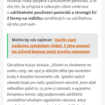
snižovat rizika spojená s používáním pesticidů, a to
vše tím, že přispívá k celkovým cílům směrnice
o
udržitelném používání pesticidů a strategií EU
Z farmy na vidličku
zaměřených na udržitelnou
výrobu potravin.
Mohlo by vás zajímat:
Vavřín není
nadarmo symbolem vítězů. S jeho pomocí
lze účinně bojovat proti mnoha nemocem
Géraldine Kutas dodala:
„Všichni se shodneme na
směru cesty, ale nyní je důležité dělat tyto konkrétní
kroky k dosažení konečného cíle. Splnění našich
závazků bude pro naše společnosti náročné. Jsme však
odhodláni splnit to, co jsme si stanovili, a vyzýváme
Evropskou komisi, aby podporovala udržitelné
zemědělství vhodným regulačním rámcem, který