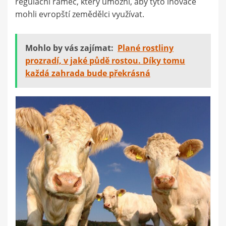
regulační rámec, který umožní, aby tyto inovace
mohli evropští zemědělci využívat.
Mohlo by vás zajímat:
Plané rostliny
prozradí, v jaké půdě rostou. Díky tomu
každá zahrada bude překrásná