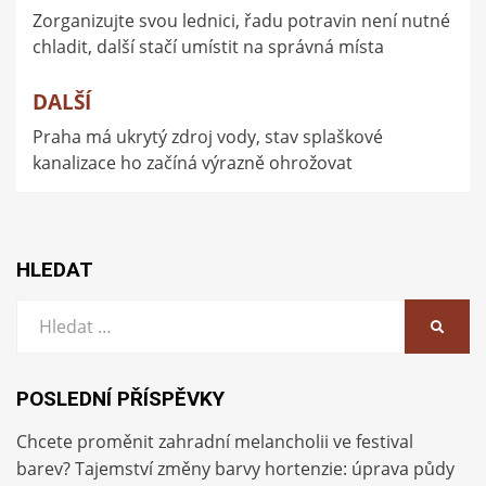
Zorganizujte svou lednici, řadu potravin není nutné
pro
chladit, další stačí umístit na správná místa
příspěvek
DALŠÍ
Praha má ukrytý zdroj vody, stav splaškové
kanalizace ho začíná výrazně ohrožovat
HLEDAT
Vyhledat:
HLEDA
POSLEDNÍ PŘÍSPĚVKY
Chcete proměnit zahradní melancholii ve festival
barev? Tajemství změny barvy hortenzie: úprava půdy