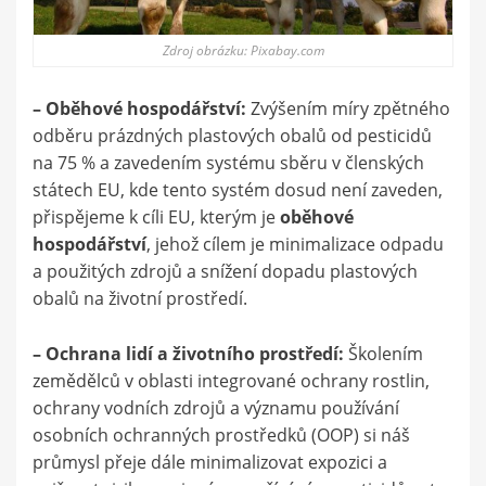
Zdroj obrázku: Pixabay.com
– Oběhové hospodářství:
Zvýšením míry zpětného
odběru prázdných plastových obalů od pesticidů
na 75 % a zavedením systému sběru v členských
státech EU, kde tento systém dosud není zaveden,
přispějeme k cíli EU, kterým je
oběhové
hospodářství
, jehož cílem je minimalizace odpadu
a použitých zdrojů a snížení dopadu plastových
obalů na životní prostředí.
– Ochrana lidí a životního prostředí:
Školením
zemědělců v oblasti integrované ochrany rostlin,
ochrany vodních zdrojů a významu používání
osobních ochranných prostředků (OOP) si náš
průmysl přeje dále minimalizovat expozici a