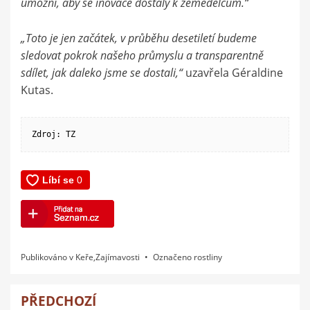
umožní, aby se inovace dostaly k zemědělcům.“
„Toto je jen začátek, v průběhu desetiletí budeme
sledovat pokrok našeho průmyslu a transparentně
sdílet, jak daleko jsme se dostali,“
uzavřela Géraldine
Kutas.
Zdroj: TZ
Publikováno v
Keře
,
Zajímavosti
Označeno
rostliny
PŘEDCHOZÍ
Navigace