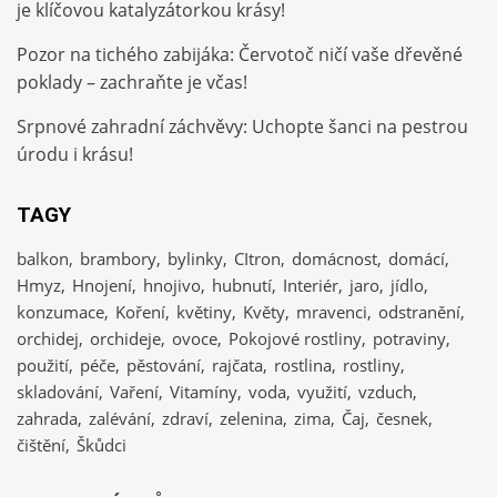
je klíčovou katalyzátorkou krásy!
Pozor na tichého zabijáka: Červotoč ničí vaše dřevěné
poklady – zachraňte je včas!
Srpnové zahradní záchvěvy: Uchopte šanci na pestrou
úrodu i krásu!
TAGY
balkon
brambory
bylinky
CItron
domácnost
domácí
Hmyz
Hnojení
hnojivo
hubnutí
Interiér
jaro
jídlo
konzumace
Koření
květiny
Květy
mravenci
odstranění
orchidej
orchideje
ovoce
Pokojové rostliny
potraviny
použití
péče
pěstování
rajčata
rostlina
rostliny
skladování
Vaření
Vitamíny
voda
využití
vzduch
zahrada
zalévání
zdraví
zelenina
zima
Čaj
česnek
čištění
Škůdci