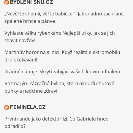
BYDLENÍ SNŮ.CZ
„Nevěřte chemii, věřte babičce!“: Jak snadno zachránit
spálené hrnce a pánve
Vyhlaste válku rybenkám: Nejlepší triky, jak se jich
zbavit navždy!
Martinův horor na silnici: Když realita elektromobilu
drtí očekávání!
Zrádné nápoje: Skrytí zabijáci vašich ledvin odhaleni
Rozmarýn: Zázračná bylina, která okouzlí chuťové
buňky a nadchne zdraví
FEMINELA.CZ
První rande jako detektor lži: Co Gabrielu hned
odradilo?