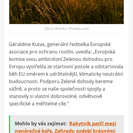
Zdroj obrázku: Pixabay.com
Géraldine Kutas, generální ředitelka Evropské
asociace pro ochranu rostlin, uvedla: „Evropská
komise svou ambiciózní Zelenou dohodou pro
Evropu vystřelila ze startovní pistole a odstartovala
běh EU směrem k udržitelnější, klimaticky neutrální
budoucnosti. Podporu Zelené dohody bereme
vážně, a proto se naše společnosti spojily a
stanovily si vlastní dobrovolné, odvětvově
specifické a měřitelné cíle.“
Mohlo by vás zajímat:
Rakytník patří mezi
nenáročné keře. Zahradu ozdobí krásnými