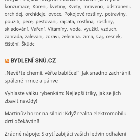
konzumace
Koření
květiny
Květy
mravenci
odstranění
orchidej
orchideje
ovoce
Pokojové rostliny
potraviny
použití
péče
pěstování
rajčata
rostlina
rostliny
skladování
Vaření
Vitamíny
voda
využití
vzduch
zahrada
zalévání
zdraví
zelenina
zima
Čaj
česnek
čištění
Škůdci
BYDLENÍ SNŮ.CZ
„Nevěřte chemii, věřte babičce!“: Jak snadno zachránit
spálené hrnce a pánve
Vyhlaste válku rybenkám: Nejlepší triky, jak se jich
zbavit navždy!
Martinův horor na silnici: Když realita elektromobilu
drtí očekávání!
Zrádné nápoje: Skrytí zabijáci vašich ledvin odhaleni