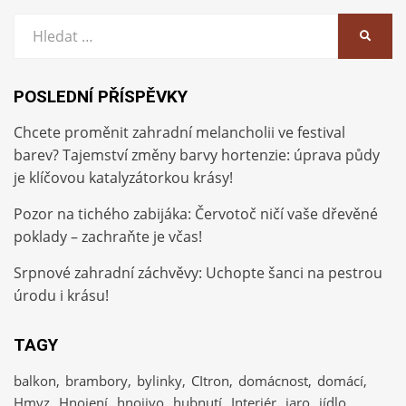
Vyhledat:
HLEDA
POSLEDNÍ PŘÍSPĚVKY
Chcete proměnit zahradní melancholii ve festival
barev? Tajemství změny barvy hortenzie: úprava půdy
je klíčovou katalyzátorkou krásy!
Pozor na tichého zabijáka: Červotoč ničí vaše dřevěné
poklady – zachraňte je včas!
Srpnové zahradní záchvěvy: Uchopte šanci na pestrou
úrodu i krásu!
TAGY
balkon
brambory
bylinky
CItron
domácnost
domácí
Hmyz
Hnojení
hnojivo
hubnutí
Interiér
jaro
jídlo