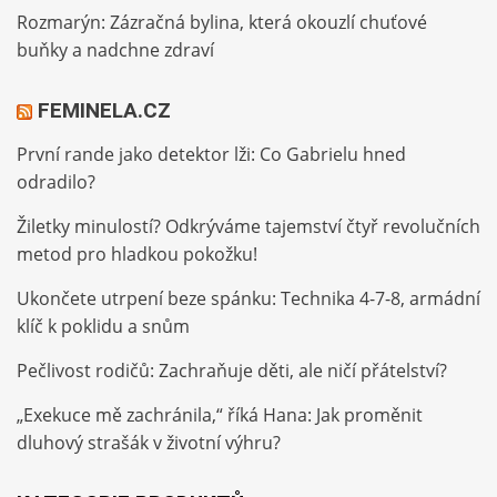
Rozmarýn: Zázračná bylina, která okouzlí chuťové
buňky a nadchne zdraví
FEMINELA.CZ
První rande jako detektor lži: Co Gabrielu hned
odradilo?
Žiletky minulostí? Odkrýváme tajemství čtyř revolučních
metod pro hladkou pokožku!
Ukončete utrpení beze spánku: Technika 4-7-8, armádní
klíč k poklidu a snům
Pečlivost rodičů: Zachraňuje děti, ale ničí přátelství?
„Exekuce mě zachránila,“ říká Hana: Jak proměnit
dluhový strašák v životní výhru?