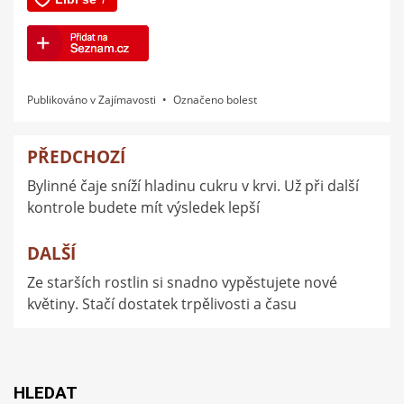
Publikováno v
Zajímavosti
Označeno
bolest
PŘEDCHOZÍ
Navigace
Bylinné čaje sníží hladinu cukru v krvi. Už při další
pro
kontrole budete mít výsledek lepší
příspěvek
DALŠÍ
Ze starších rostlin si snadno vypěstujete nové
květiny. Stačí dostatek trpělivosti a času
HLEDAT