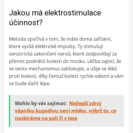
Jakou má elektrostimulace
účinnost?
Metoda spočívá v tom, že máte doma zařízení,
které vysílá elektrické impulsy. Ty stimulují
senzorická zakončení nervů, které zodpovídají za
přenos podnětů bolesti do mozku. Léčba zajistí, že
se tento mechanismus zablokujte, a užije se léků
proti bolesti, díky čemuž bolest rychle odezní a vám
se bude dařit lépe.
Mohlo by vás zajímat:
Nejlepší zdroj
vápníku kupodivu není mléko, nýbrž to, co
nasbíráme na poli či v lese