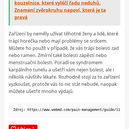
kouzelnice, které vyléčí řadu neduhů.
Znamení zvěrokruhu napoví, která je ta
pravá
Zařízení by neměly užívat těhotné ženy a lidé, které
trápí horečka nebo mají problémy se srdcem.
Můžete ho použít v případě, že vás trápí bolesti zad
nebo ramen. Zmírní také bolesti zápěstí nebo
menstruační bolesti. Poradí se syndromem
karpálního tunelu a ušetří vám nejen bolest, ale i
několik návštěv lékaře. Rozhodně stojí za to zařízení
vyzkoušet, protože vás to nic stát nebude, naopak
můžete ušetřit mnoho výdajů.
Zdroj: https://www.webmd.com/pain-management/guide/11-tip