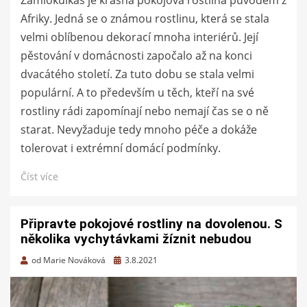
Afriky. Jedná se o známou rostlinu, která se stala
velmi oblíbenou dekorací mnoha interiérů. Její
pěstování v domácnosti započalo až na konci
dvacátého století. Za tuto dobu se stala velmi
populární. A to především u těch, kteří na své
rostliny rádi zapomínají nebo nemají čas se o ně
starat. Nevyžaduje tedy mnoho péče a dokáže
tolerovat i extrémní domácí podmínky.
Číst více
Připravte pokojové rostliny na dovolenou. S
několika vychytávkami žíznit nebudou
Zveřejněno
od
Marie Nováková
3.8.2021
dne