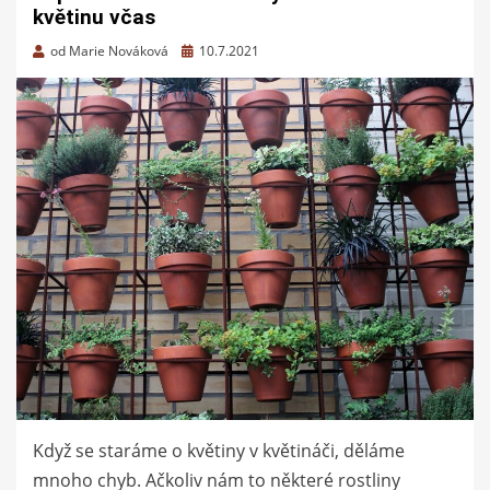
květinu včas
Zveřejněno
od
Marie Nováková
10.7.2021
dne
Když se staráme o květiny v květináči, děláme
mnoho chyb. Ačkoliv nám to některé rostliny