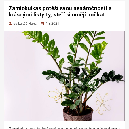
Zamiokulkas potěší svou nenáročností a
krásnými listy ty, kteří si umějí počkat
Zveřejněno
od
Lukáš Hanzl
4.8.2021
dne
Zamiokulkas je krásná pokojová rostlina původem z