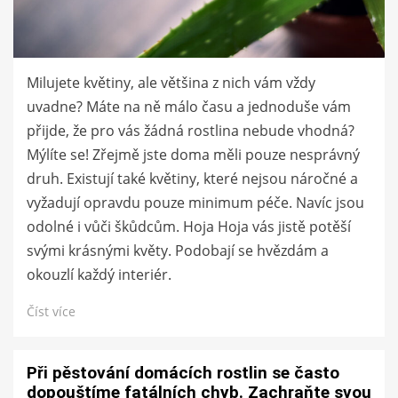
Milujete květiny, ale většina z nich vám vždy
uvadne? Máte na ně málo času a jednoduše vám
přijde, že pro vás žádná rostlina nebude vhodná?
Mýlíte se! Zřejmě jste doma měli pouze nesprávný
druh. Existují také květiny, které nejsou náročné a
vyžadují opravdu pouze minimum péče. Navíc jsou
odolné i vůči škůdcům. Hoja Hoja vás jistě potěší
svými krásnými květy. Podobají se hvězdám a
okouzlí každý interiér.
Číst více
Při pěstování domácích rostlin se často
dopouštíme fatálních chyb. Zachraňte svou