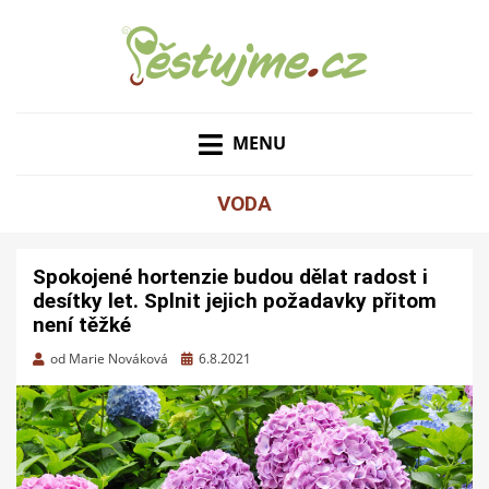
ZAHRADNÍ TIPY A NÁVODY – JAK NA PĚSTOVÁNÍ
PĚSTUJME.CZ – TIPY
OVOCE, ZELENINY A KVĚTIN
MENU
NEJEN PRO ZAHRADU
VODA
Spokojené hortenzie budou dělat radost i
desítky let. Splnit jejich požadavky přitom
není těžké
Zveřejněno
od
Marie Nováková
6.8.2021
dne