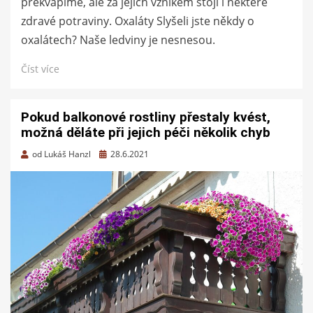
překvapíme, ale za jejich vznikem stojí i některé
zdravé potraviny. Oxaláty Slyšeli jste někdy o
oxalátech? Naše ledviny je nesnesou.
Číst více
Pokud balkonové rostliny přestaly kvést,
možná děláte při jejich péči několik chyb
Zveřejněno
od
Lukáš Hanzl
28.6.2021
dne