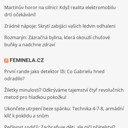
Martinův horor na silnici: Když realita elektromobilu
drtí očekávání!
Zrádné nápoje: Skrytí zabijáci vašich ledvin odhaleni
Rozmarýn: Zázračná bylina, která okouzlí chuťové
buňky a nadchne zdraví
FEMINELA.CZ
První rande jako detektor lži: Co Gabrielu hned
odradilo?
Žiletky minulostí? Odkrýváme tajemství čtyř revolučních
metod pro hladkou pokožku!
Ukončete utrpení beze spánku: Technika 4-7-8, armádní
klíč k poklidu a snům
Pečlivost rodičů: Zachraňuje děti, ale ničí přátelství?