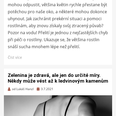
mohou odpustit, většina květin rychle přestane být
potěchou pro naše oko, a některé mohou dokonce
uhynout. Jak zachránit prekérní situaci a pomoci
rostlinám, aby znovu získaly svůj ztracený půvab?
Pozor na vodu! Přelití je jednou z nejčastějších chyb
při péči o rostliny. Ukazuje se, že většina rostlin
snáší sucha mnohem lépe než přelití.
Číst více
Zelenina je zdravá, ale jen do určité míry.
Někdy může vést až k ledvinovým kamenům
Zveřejněno
od
Lukáš Hanzl
3.7.2021
dne