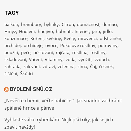
TAGY
balkon
brambory
bylinky
CItron
domácnost
domácí
Hmyz
Hnojení
hnojivo
hubnutí
Interiér
jaro
jídlo
konzumace
Koření
květiny
Květy
mravenci
odstranění
orchidej
orchideje
ovoce
Pokojové rostliny
potraviny
použití
péče
pěstování
rajčata
rostlina
rostliny
skladování
Vaření
Vitamíny
voda
využití
vzduch
zahrada
zalévání
zdraví
zelenina
zima
Čaj
česnek
čištění
Škůdci
BYDLENÍ SNŮ.CZ
„Nevěřte chemii, věřte babičce!“: Jak snadno zachránit
spálené hrnce a pánve
Vyhlaste válku rybenkám: Nejlepší triky, jak se jich
zbavit navždy!