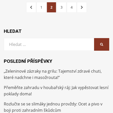
Stránkování
PŘEDCHOZÍ
STRÁNKA
STRÁNKA
STRÁNKA
STRÁNKA
DALŠÍ
1
2
3
4
příspěvků
STRÁNKA
STRÁNKA
HLEDAT
Vyhledat:
HLEDA
POSLEDNÍ PŘÍSPĚVKY
„Zeleninové zázraky na grilu: Tajemství zdravé chuti,
které nadchne i masožrouta!“
Přeměňte zahradu v houbařský ráj: Jak vypěstovat lesní
poklady doma!
Rozlučte se se slimáky jednou provždy: Ocet a pivo v
boji proti zahradním škůdcům