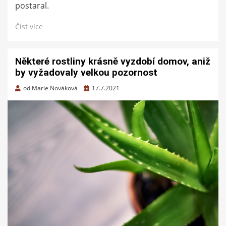
postaral.
Číst více
Některé rostliny krásně vyzdobí domov, aniž
by vyžadovaly velkou pozornost
Zveřejněno
od
Marie Nováková
17.7.2021
dne