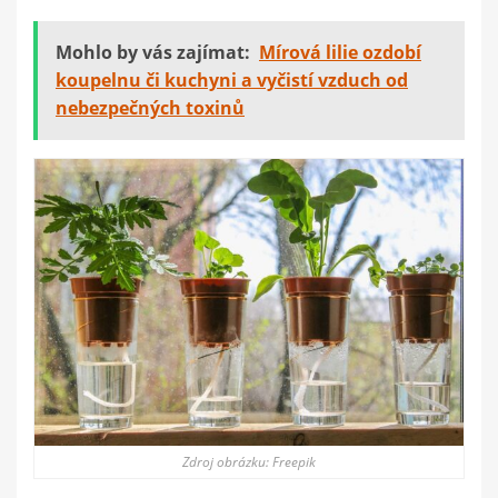
Mohlo by vás zajímat:
Mírová lilie ozdobí
koupelnu či kuchyni a vyčistí vzduch od
nebezpečných toxinů
Zdroj obrázku: Freepik