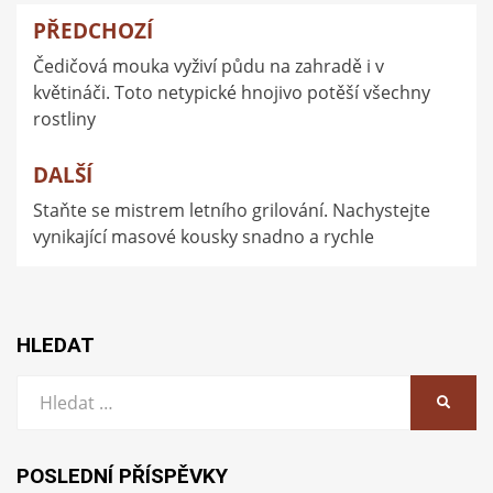
PŘEDCHOZÍ
Navigace
Čedičová mouka vyživí půdu na zahradě i v
pro
květináči. Toto netypické hnojivo potěší všechny
příspěvek
rostliny
DALŠÍ
Staňte se mistrem letního grilování. Nachystejte
vynikající masové kousky snadno a rychle
HLEDAT
Vyhledat:
HLEDA
POSLEDNÍ PŘÍSPĚVKY