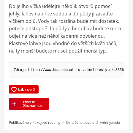
Do jejího víčka udělejte několik otvorů pomocí
jehly, lahev naplňte vodou a do půdy ji zasaďte
víčkem dolů. Vody tak rostlina bude mít dostatek,
poteče postupně do půdy a bez obav budete moci
odjet na více než několikadenní dovolenou.
Plastové lahve jsou vhodné do větších květináčů,
na ty menší budete muset použít menší typ.
Zdroj: https://www.housebeautiful.com/lifestyle/a33563512
Publikováno v
Pokojové rostliny
Označeno
dovolená
,
květiny
,
voda