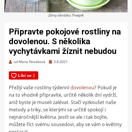
Zdroj obrázku: Freepik
Připravte pokojové rostliny na
dovolenou. S několika
vychytávkami žíznit nebudou
Zveřejněno
od
Marie Nováková
3.8.2021
dne
Přežijí vaše rostliny týdenní
dovolenou
? Pokud je
na to vhodně připravíte, určitě několik dní vydrží,
aniž byste je museli zalévat. Stačí vyzkoušet naše
metody a triky, se kterými se určitě spokojí i
nejnáročnější květina. Jestli se ale i tak bojíte,
můžete říct svému sousedovi, aby se vám o květiny
postaral.