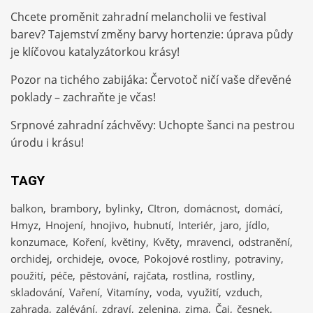
Chcete proměnit zahradní melancholii ve festival
barev? Tajemství změny barvy hortenzie: úprava půdy
je klíčovou katalyzátorkou krásy!
Pozor na tichého zabijáka: Červotoč ničí vaše dřevěné
poklady – zachraňte je včas!
Srpnové zahradní záchvěvy: Uchopte šanci na pestrou
úrodu i krásu!
TAGY
balkon
brambory
bylinky
CItron
domácnost
domácí
Hmyz
Hnojení
hnojivo
hubnutí
Interiér
jaro
jídlo
konzumace
Koření
květiny
Květy
mravenci
odstranění
orchidej
orchideje
ovoce
Pokojové rostliny
potraviny
použití
péče
pěstování
rajčata
rostlina
rostliny
skladování
Vaření
Vitamíny
voda
využití
vzduch
zahrada
zalévání
zdraví
zelenina
zima
Čaj
česnek