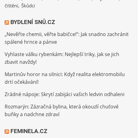
čištění
Škůdci
BYDLENÍ SNŮ.CZ
„Nevěřte chemii, věřte babičce!“: Jak snadno zachránit
spálené hrnce a pánve
Vyhlaste válku rybenkám: Nejlepší triky, jak se jich
zbavit navždy!
Martinův horor na silnici: Když realita elektromobilu
drtí očekávání!
Zrádné nápoje: Skrytí zabijáci vašich ledvin odhaleni
Rozmarýn: Zázračná bylina, která okouzlí chuťové
buňky a nadchne zdraví
FEMINELA.CZ