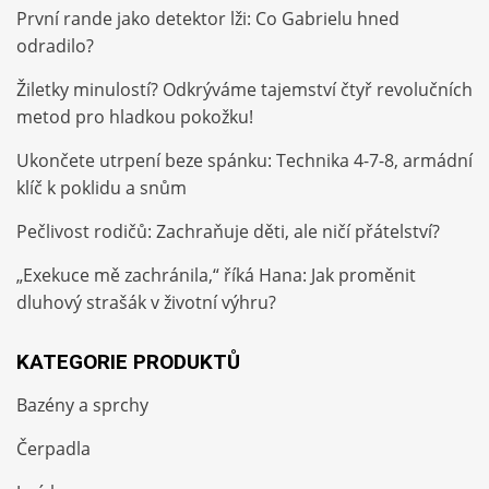
První rande jako detektor lži: Co Gabrielu hned
odradilo?
Žiletky minulostí? Odkrýváme tajemství čtyř revolučních
metod pro hladkou pokožku!
Ukončete utrpení beze spánku: Technika 4-7-8, armádní
klíč k poklidu a snům
Pečlivost rodičů: Zachraňuje děti, ale ničí přátelství?
„Exekuce mě zachránila,“ říká Hana: Jak proměnit
dluhový strašák v životní výhru?
KATEGORIE PRODUKTŮ
Bazény a sprchy
Čerpadla