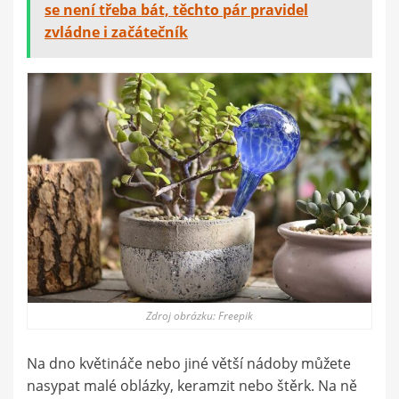
se není třeba bát, těchto pár pravidel
zvládne i začátečník
Zdroj obrázku: Freepik
Na dno květináče nebo jiné větší nádoby můžete
nasypat malé oblázky, keramzit nebo štěrk. Na ně