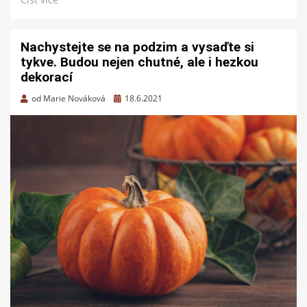
Nachystejte se na podzim a vysaďte si
tykve. Budou nejen chutné, ale i hezkou
dekorací
Zveřejněno
od
Marie Nováková
18.6.2021
dne