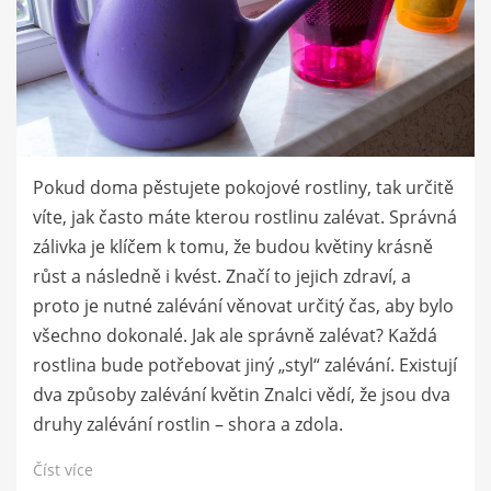
Pokud doma pěstujete pokojové rostliny, tak určitě
víte, jak často máte kterou rostlinu zalévat. Správná
zálivka je klíčem k tomu, že budou květiny krásně
růst a následně i kvést. Značí to jejich zdraví, a
proto je nutné zalévání věnovat určitý čas, aby bylo
všechno dokonalé. Jak ale správně zalévat? Každá
rostlina bude potřebovat jiný „styl“ zalévání. Existují
dva způsoby zalévání květin Znalci vědí, že jsou dva
druhy zalévání rostlin – shora a zdola.
Číst více