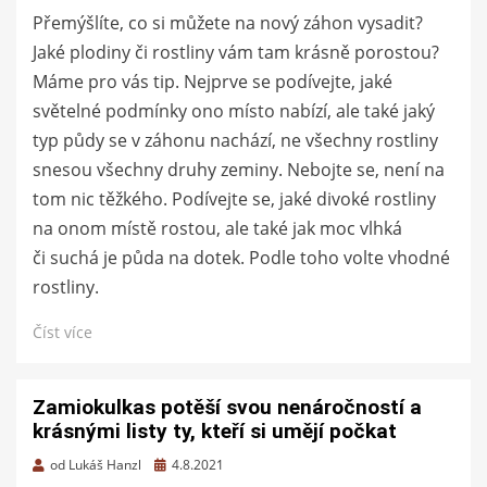
Přemýšlíte, co si můžete na nový záhon vysadit?
Jaké plodiny či rostliny vám tam krásně porostou?
Máme pro vás tip. Nejprve se podívejte, jaké
světelné podmínky ono místo nabízí, ale také jaký
typ půdy se v záhonu nachází, ne všechny rostliny
snesou všechny druhy zeminy. Nebojte se, není na
tom nic těžkého. Podívejte se, jaké divoké rostliny
na onom místě rostou, ale také jak moc vlhká
či suchá je půda na dotek. Podle toho volte vhodné
rostliny.
Číst více
Zamiokulkas potěší svou nenáročností a
krásnými listy ty, kteří si umějí počkat
Zveřejněno
od
Lukáš Hanzl
4.8.2021
dne