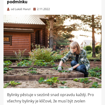
podmínku
Zveřejněno
od
Lukáš Hanzl
2.11.2022
dne
Bylinky pěstuje v sezóně snad opravdu každý. Pro
všechny bylinky je klíčové, že musí být zvolen