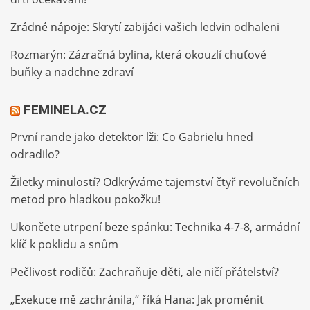
Zrádné nápoje: Skrytí zabijáci vašich ledvin odhaleni
Rozmarýn: Zázračná bylina, která okouzlí chuťové
buňky a nadchne zdraví
FEMINELA.CZ
První rande jako detektor lži: Co Gabrielu hned
odradilo?
Žiletky minulostí? Odkrýváme tajemství čtyř revolučních
metod pro hladkou pokožku!
Ukončete utrpení beze spánku: Technika 4-7-8, armádní
klíč k poklidu a snům
Pečlivost rodičů: Zachraňuje děti, ale ničí přátelství?
„Exekuce mě zachránila,“ říká Hana: Jak proměnit