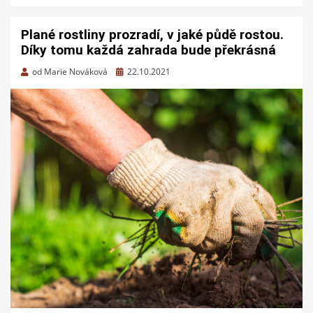
Plané rostliny prozradí, v jaké půdě rostou.
Díky tomu každá zahrada bude překrásná
Zveřejněno
od
Marie Nováková
22.10.2021
dne