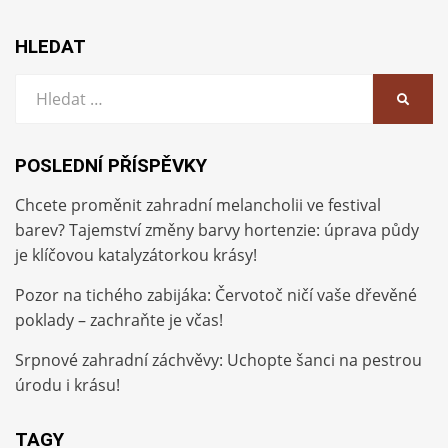
HLEDAT
Vyhledat:
HLEDA
POSLEDNÍ PŘÍSPĚVKY
Chcete proměnit zahradní melancholii ve festival
barev? Tajemství změny barvy hortenzie: úprava půdy
je klíčovou katalyzátorkou krásy!
Pozor na tichého zabijáka: Červotoč ničí vaše dřevěné
poklady – zachraňte je včas!
Srpnové zahradní záchvěvy: Uchopte šanci na pestrou
úrodu i krásu!
TAGY