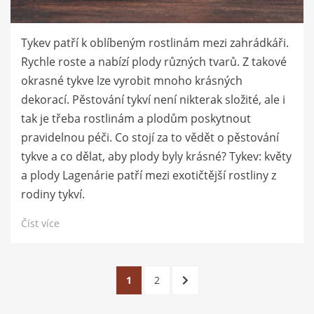
Tykev patří k oblíbeným rostlinám mezi zahrádkáři.
Rychle roste a nabízí plody různých tvarů. Z takové
okrasné tykve lze vyrobit mnoho krásných
dekorací. Pěstování tykví není nikterak složité, ale i
tak je třeba rostlinám a plodům poskytnout
pravidelnou péči. Co stojí za to vědět o pěstování
tykve a co dělat, aby plody byly krásné? Tykev: květy
a plody Lagenárie patří mezi exotičtější rostliny z
rodiny tykví.
Číst více
Stránkování
STRÁNKA
STRÁNKA
DALŠÍ
1
2
příspěvků
STRÁNKA