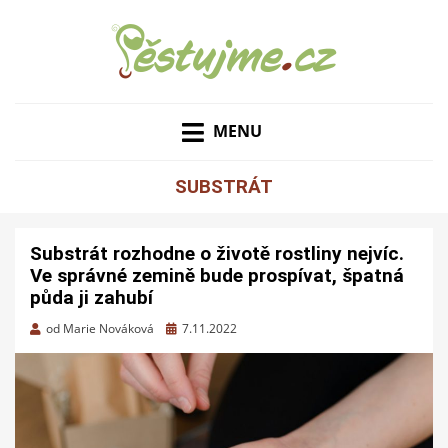
ZAHRADNÍ TIPY A NÁVODY – JAK NA PĚSTOVÁNÍ
PĚSTUJME.CZ – TIPY
OVOCE, ZELENINY A KVĚTIN
MENU
NEJEN PRO ZAHRADU
SUBSTRÁT
Substrát rozhodne o životě rostliny nejvíc.
Ve správné zemině bude prospívat, špatná
půda ji zahubí
Zveřejněno
od
Marie Nováková
7.11.2022
dne