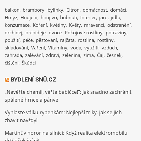
balkon
brambory
bylinky
CItron
domácnost
domácí
Hmyz
Hnojení
hnojivo
hubnutí
Interiér
jaro
jídlo
konzumace
Koření
květiny
Květy
mravenci
odstranění
orchidej
orchideje
ovoce
Pokojové rostliny
potraviny
použití
péče
pěstování
rajčata
rostlina
rostliny
skladování
Vaření
Vitamíny
voda
využití
vzduch
zahrada
zalévání
zdraví
zelenina
zima
Čaj
česnek
čištění
Škůdci
BYDLENÍ SNŮ.CZ
„Nevěřte chemii, věřte babičce!“: Jak snadno zachránit
spálené hrnce a pánve
Vyhlaste válku rybenkám: Nejlepší triky, jak se jich
zbavit navždy!
Martinův horor na silnici: Když realita elektromobilu
drtí očekávání!