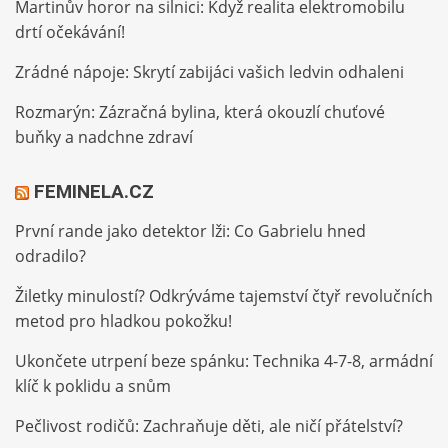
Martinův horor na silnici: Když realita elektromobilu
drtí očekávání!
Zrádné nápoje: Skrytí zabijáci vašich ledvin odhaleni
Rozmarýn: Zázračná bylina, která okouzlí chuťové
buňky a nadchne zdraví
FEMINELA.CZ
První rande jako detektor lži: Co Gabrielu hned
odradilo?
Žiletky minulostí? Odkrýváme tajemství čtyř revolučních
metod pro hladkou pokožku!
Ukončete utrpení beze spánku: Technika 4-7-8, armádní
klíč k poklidu a snům
Pečlivost rodičů: Zachraňuje děti, ale ničí přátelství?