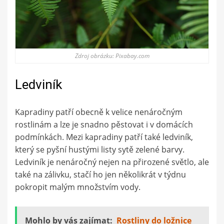
Zdroj obrázku: Pixabay.com
Ledviník
Kapradiny patří obecně k velice nenáročným
rostlinám a lze je snadno pěstovat i v domácích
podmínkách. Mezi kapradiny patří také ledviník,
který se pyšní hustými listy sytě zelené barvy.
Ledviník je nenáročný nejen na přirozené světlo, ale
také na zálivku, stačí ho jen několikrát v týdnu
pokropit malým množstvím vody.
Mohlo by vás zajímat:
Rostliny do ložnice