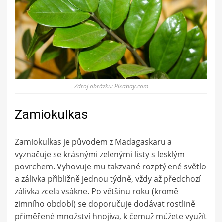
Zdroj obrázku: Pixabay.com
Zamiokulkas
Zamiokulkas je původem z Madagaskaru a
vyznačuje se krásnými zelenými listy s lesklým
povrchem. Vyhovuje mu takzvané rozptýlené světlo
a zálivka přibližně jednou týdně, vždy až předchozí
zálivka zcela vsákne. Po většinu roku (kromě
zimního období) se doporučuje dodávat rostlině
přiměřené množství hnojiva, k čemuž můžete využít