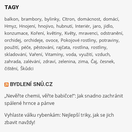
TAGY
balkon
brambory
bylinky
CItron
domácnost
domácí
Hmyz
Hnojení
hnojivo
hubnutí
Interiér
jaro
jídlo
konzumace
Koření
květiny
Květy
mravenci
odstranění
orchidej
orchideje
ovoce
Pokojové rostliny
potraviny
použití
péče
pěstování
rajčata
rostlina
rostliny
skladování
Vaření
Vitamíny
voda
využití
vzduch
zahrada
zalévání
zdraví
zelenina
zima
Čaj
česnek
čištění
Škůdci
BYDLENÍ SNŮ.CZ
„Nevěřte chemii, věřte babičce!“: Jak snadno zachránit
spálené hrnce a pánve
Vyhlaste válku rybenkám: Nejlepší triky, jak se jich
zbavit navždy!