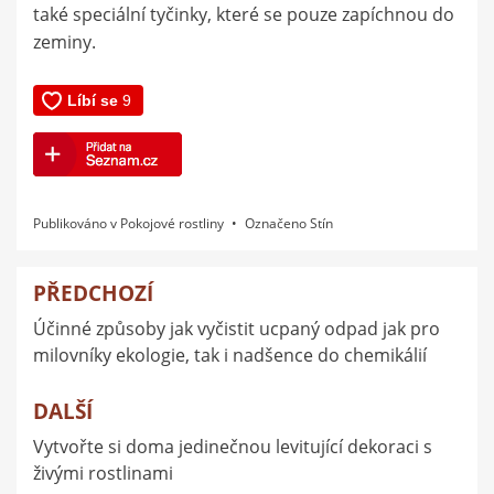
také speciální tyčinky, které se pouze zapíchnou do
zeminy.
Publikováno v
Pokojové rostliny
Označeno
Stín
PŘEDCHOZÍ
Navigace
Účinné způsoby jak vyčistit ucpaný odpad jak pro
pro
milovníky ekologie, tak i nadšence do chemikálií
příspěvek
DALŠÍ
Vytvořte si doma jedinečnou levitující dekoraci s
živými rostlinami