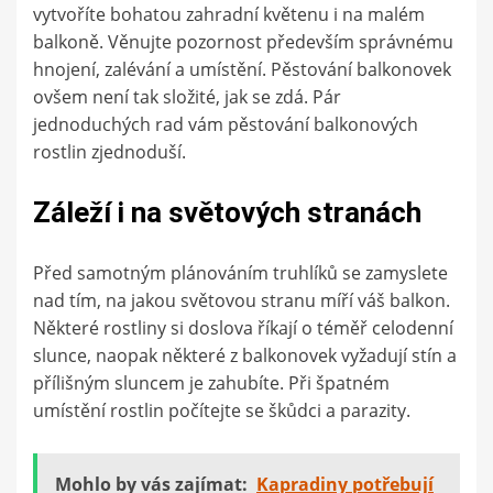
vytvoříte bohatou zahradní květenu i na malém
balkoně. Věnujte pozornost především správnému
hnojení, zalévání a umístění. Pěstování balkonovek
ovšem není tak složité, jak se zdá. Pár
jednoduchých rad vám pěstování balkonových
rostlin zjednoduší.
Záleží i na světových stranách
Před samotným plánováním truhlíků se zamyslete
nad tím, na jakou světovou stranu míří váš balkon.
Některé rostliny si doslova říkají o téměř celodenní
slunce, naopak některé z balkonovek vyžadují stín a
přílišným sluncem je zahubíte. Při špatném
umístění rostlin počítejte se škůdci a parazity.
Mohlo by vás zajímat:
Kapradiny potřebují