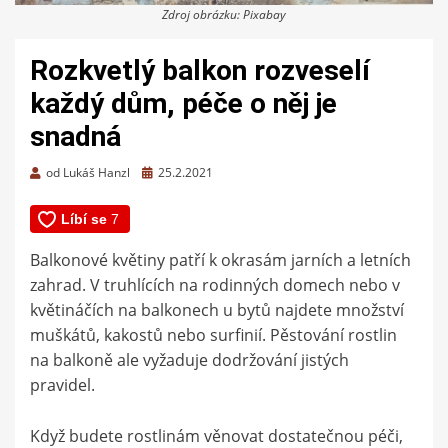
Zdroj obrázku: Pixabay
Rozkvetlý balkon rozveselí
každý dům, péče o něj je
snadná
Zveřejněno
od
Lukáš Hanzl
25.2.2021
dne
Balkonové květiny patří k okrasám jarních a letních
zahrad. V truhlících na rodinných domech nebo v
květináčích na balkonech u bytů najdete množství
muškátů, kakostů nebo surfinií. Pěstování rostlin
na balkoně ale vyžaduje dodržování jistých
pravidel.
Když budete rostlinám věnovat dostatečnou péči,