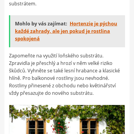
substrátem.
Mohlo by vás zajímat:
Hortenzie je pýchou
každé zahrady, ale jen pokud je rostlina
spokojená
Zapomeňte na využití loňského substrátu.
Zpravidla je přeschlý a hrozí v něm velké riziko
škůdců. Vyhněte se také lesní hrabance a klasické
hlíně. Pro balkonové rostliny jsou nevhodné.
Rostliny přinesené z obchodu nebo květinářství
vždy přesazujte do nového substrátu.