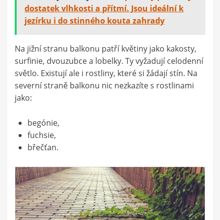
dostatek vlhkosti a přítmí. Jsou ideální k
jezírku i do stinného kouta zahrady
Na jižní stranu balkonu patří květiny jako kakosty,
surfinie, dvouzubce a lobelky. Ty vyžadují celodenní
světlo. Existují ale i rostliny, které si žádají stín. Na
severní straně balkonu nic nezkazíte s rostlinami
jako:
begónie,
fuchsie,
břečťan.