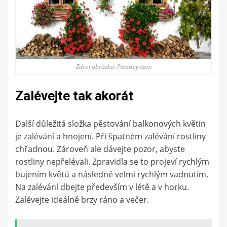
Zdroj obrázku: Pixabay.com
Zalévejte tak akorát
Další důležitá složka pěstování balkonových květin
je zalévání a hnojení. Při špatném zalévání rostliny
chřadnou. Zároveň ale dávejte pozor, abyste
rostliny nepřelévali. Zpravidla se to projeví rychlým
bujením květů a následně velmi rychlým vadnutím.
Na zalévání dbejte především v létě a v horku.
Zalévejte ideálně brzy ráno a večer.