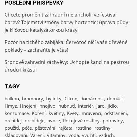
POSLEDNÍ PŘÍSPĚVKY
Chcete proměnit zahradní melancholii ve festival
barev? Tajemství změny barvy hortenzie: úprava půdy
je klíčovou katalyzátorkou krásy!
Pozor na tichého zabijáka: Červotoč ničí vaše dřevěné
poklady – zachraňte je včas!
Srpnové zahradní záchvěvy: Uchopte šanci na pestrou
úrodu i krásu!
TAGY
balkon
brambory
bylinky
CItron
domácnost
domácí
Hmyz
Hnojení
hnojivo
hubnutí
Interiér
jaro
jídlo
konzumace
Koření
květiny
Květy
mravenci
odstranění
orchidej
orchideje
ovoce
Pokojové rostliny
potraviny
použití
péče
pěstování
rajčata
rostlina
rostliny
skladování
Vaření
Vitamíny
voda
využití
vzduch