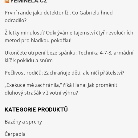
FEMINELA.CZ
První rande jako detektor lži: Co Gabrielu hned
odradilo?
Žiletky minulostí? Odkrýváme tajemství čtyř revolučních
metod pro hladkou pokožku!
Ukončete utrpení beze spánku: Technika 4-7-8, armádní
klíč k poklidu a snům
Pečlivost rodičů: Zachraňuje děti, ale ničí přátelství?
„Exekuce mě zachránila,“ říká Hana: Jak proměnit
dluhový strašák v životní výhru?
KATEGORIE PRODUKTŮ
Bazény a sprchy
Čerpadla