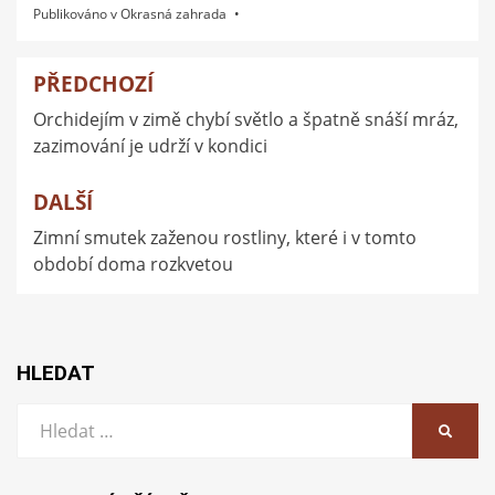
Publikováno v
Okrasná zahrada
PŘEDCHOZÍ
Navigace
Orchidejím v zimě chybí světlo a špatně snáší mráz,
pro
zazimování je udrží v kondici
příspěvek
DALŠÍ
Zimní smutek zaženou rostliny, které i v tomto
období doma rozkvetou
HLEDAT
Vyhledat:
HLEDA