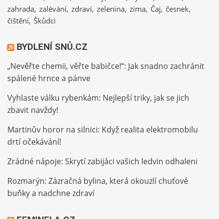
zahrada
zalévání
zdraví
zelenina
zima
Čaj
česnek
čištění
Škůdci
BYDLENÍ SNŮ.CZ
„Nevěřte chemii, věřte babičce!“: Jak snadno zachránit
spálené hrnce a pánve
Vyhlaste válku rybenkám: Nejlepší triky, jak se jich
zbavit navždy!
Martinův horor na silnici: Když realita elektromobilu
drtí očekávání!
Zrádné nápoje: Skrytí zabijáci vašich ledvin odhaleni
Rozmarýn: Zázračná bylina, která okouzlí chuťové
buňky a nadchne zdraví