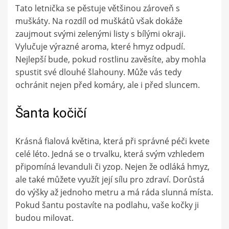
Tato letnička se pěstuje většinou zároveň s
muškáty. Na rozdíl od muškátů však dokáže
zaujmout svými zelenými listy s bílými okraji.
Vylučuje výrazné aroma, které hmyz odpudí.
Nejlepší bude, pokud rostlinu zavěsíte, aby mohla
spustit své dlouhé šlahouny. Může vás tedy
ochránit nejen před komáry, ale i před sluncem.
Šanta kočičí
Krásná fialová květina, která při správné péči kvete
celé léto. Jedná se o trvalku, která svým vzhledem
připomíná levanduli či yzop. Nejen že odláká hmyz,
ale také můžete využít její sílu pro zdraví. Dorůstá
do výšky až jednoho metru a má ráda slunná místa.
Pokud šantu postavíte na podlahu, vaše kočky ji
budou milovat.