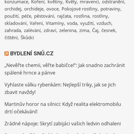
konzumace
Koření
květiny
Květy
mravenci
odstranění
orchidej
orchideje
ovoce
Pokojové rostliny
potraviny
použití
péče
pěstování
rajčata
rostlina
rostliny
skladování
Vaření
Vitamíny
voda
využití
vzduch
zahrada
zalévání
zdraví
zelenina
zima
Čaj
česnek
čištění
Škůdci
BYDLENÍ SNŮ.CZ
„Nevěřte chemii, věřte babičce!“: Jak snadno zachránit
spálené hrnce a pánve
Vyhlaste válku rybenkám: Nejlepší triky, jak se jich
zbavit navždy!
Martinův horor na silnici: Když realita elektromobilu
drtí očekávání!
Zrádné nápoje: Skrytí zabijáci vašich ledvin odhaleni