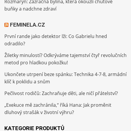
Rozmarýn: Zázračná bylina, která okouzlí chuťové
buňky a nadchne zdraví
FEMINELA.CZ
První rande jako detektor lži: Co Gabrielu hned
odradilo?
Žiletky minulostí? Odkrýváme tajemství čtyř revolučních
metod pro hladkou pokožku!
Ukončete utrpení beze spánku: Technika 4-7-8, armádní
klíč k poklidu a snům
Pečlivost rodičů: Zachraňuje děti, ale ničí přátelství?
„Exekuce mě zachránila,“ říká Hana: Jak proměnit
dluhový strašák v životní výhru?
KATEGORIE PRODUKTŮ