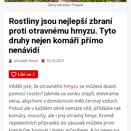
Zdroj obrázku: Freepik
Rostliny jsou nejlepší zbraní
proti otravnému hmyzu. Tyto
druhy nejen komáři přímo
nenávidí
Zveřejněno
od
Lukáš Hanzl
10.10.2021
dne
Věděli jste, že otravného
hmyzu
se můžete zbavit
pomocí rostlin? Jakmile se venku oteplí, otevíráme
okna, abychom v domácnosti měli čerstvý vzduch.
Pokud ale v každém okně nemáte sítě, přilákáte tak
komáry, mouchy, ale i jiný otravný hmyz. Kromě
repelentních přípravků do zásuvek můžete proti
komárům bojovat i jiným způsobem. A to nejen na