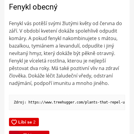
Fenykl obecný
Fenykl vás potěší svými žlutými květy od června do
září. V období kvetení dokáže spolehlivě odpudit
komáry. A pokud fenykl nakombinujete s mátou,
bazalkou, tymiánem a levandulí, odpudíte i jiný
nevítaný hmyz, který dokáže být pěkně otravný.
Fenykl je víceletá rostlina, kterou je nejlepší
pěstovat dva roky. Má také pozitivní vliv na zdraví
člověka. Dokáže léčit žaludeční vředy, odstraní
nadýmání, podpoří imunitu a mnoho jiného.
Zdroj: https://www.treehugger.com/plants-that-repel-unwan