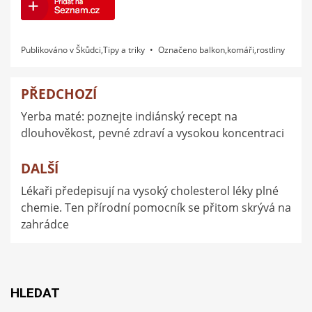
Publikováno v
Škůdci
,
Tipy a triky
Označeno
balkon
,
komáři
,
rostliny
PŘEDCHOZÍ
Navigace
Yerba maté: poznejte indiánský recept na
pro
dlouhověkost, pevné zdraví a vysokou koncentraci
příspěvek
DALŠÍ
Lékaři předepisují na vysoký cholesterol léky plné
chemie. Ten přírodní pomocník se přitom skrývá na
zahrádce
HLEDAT