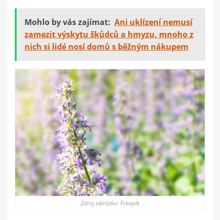
Mohlo by vás zajímat:
Ani uklízení nemusí
zamezit výskytu škůdců a hmyzu, mnoho z
nich si lidé nosí domů s běžným nákupem
Zdroj obrázku: Freepik