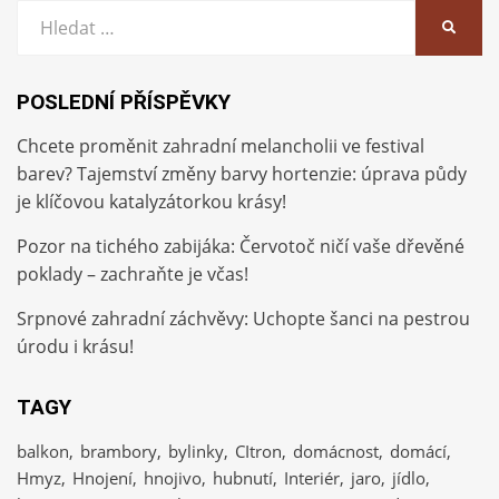
Vyhledat:
HLEDA
POSLEDNÍ PŘÍSPĚVKY
Chcete proměnit zahradní melancholii ve festival
barev? Tajemství změny barvy hortenzie: úprava půdy
je klíčovou katalyzátorkou krásy!
Pozor na tichého zabijáka: Červotoč ničí vaše dřevěné
poklady – zachraňte je včas!
Srpnové zahradní záchvěvy: Uchopte šanci na pestrou
úrodu i krásu!
TAGY
balkon
brambory
bylinky
CItron
domácnost
domácí
Hmyz
Hnojení
hnojivo
hubnutí
Interiér
jaro
jídlo