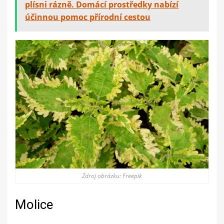
plísni rázně. Domácí prostředky nabízí
účinnou pomoc přírodní cestou
Zdroj obrázku: Freepik
Molice