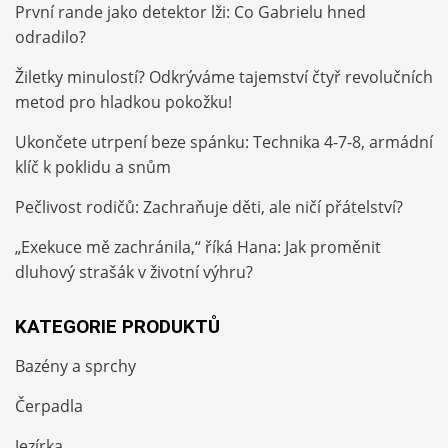
První rande jako detektor lži: Co Gabrielu hned
odradilo?
Žiletky minulostí? Odkrýváme tajemství čtyř revolučních
metod pro hladkou pokožku!
Ukončete utrpení beze spánku: Technika 4-7-8, armádní
klíč k poklidu a snům
Pečlivost rodičů: Zachraňuje děti, ale ničí přátelství?
„Exekuce mě zachránila,“ říká Hana: Jak proměnit
dluhový strašák v životní výhru?
KATEGORIE PRODUKTŮ
Bazény a sprchy
Čerpadla
Jezírka