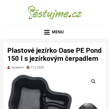
ZAHRADNÍ TIPY A NÁVODY – JAK NA PĚSTOVÁNÍ
PĚSTUJME.CZ – TIPY
OVOCE, ZELENINY A KVĚTIN
MENU
NEJEN PRO ZAHRADU
Plastové jezírko Oase PE Pond
150 l s jezírkovým čerpadlem
Zveřejněno
od
admin
11.2.2025
dne