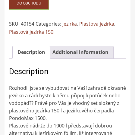
DO OBCHODU
SKU:
40154
Categories:
Jezírka
,
Plastová jezírka
,
Plastová jezírka 150l
Description
Additional information
Description
Rozhodli jste se vybudovat na Vaší zahradě okrasné
jezírko a rádi byste k němu připojili potůček nebo
vodopád?? Právě pro Vás je vhodný set složený z
plastového jezírka 150 l a jezírkového čerpadla
PondoMax 1500.
Plastové nádrže do 1000 l představují dobrou
alternativu k jezírkovým fóliím. Již integrované