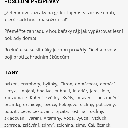
POSLEDNÍ PŘÍSPĚVKY
„Zeleninové zázraky na grilu: Tajemství zdravé chuti,
které nadchne i masožrouta!“
Přeměňte zahradu v houbařský ráj: Jak vypěstovat lesní
poklady doma!
Rozlučte se se slimáky jednou provždy: Ocet a pivo v
boji proti zahradním škůdcům
TAGY
balkon
brambory
bylinky
CItron
domácnost
domácí
Hmyz
Hnojení
hnojivo
hubnutí
Interiér
jaro
jídlo
konzumace
Koření
květiny
Květy
mravenci
odstranění
orchidej
orchideje
ovoce
Pokojové rostliny
potraviny
použití
péče
pěstování
rajčata
rostlina
rostliny
skladování
Vaření
Vitamíny
voda
využití
vzduch
zahrada
zalévání
zdraví
zelenina
zima
Čaj
česnek