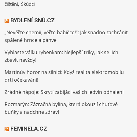
čištění
Škůdci
BYDLENÍ SNŮ.CZ
„Nevěřte chemii, věřte babičce!“: Jak snadno zachránit
spálené hrnce a pánve
Vyhlaste válku rybenkám: Nejlepší triky, jak se jich
zbavit navždy!
Martinův horor na silnici: Když realita elektromobilu
drtí očekávání!
Zrádné nápoje: Skrytí zabijáci vašich ledvin odhaleni
Rozmarýn: Zázračná bylina, která okouzlí chuťové
buňky a nadchne zdraví
FEMINELA.CZ