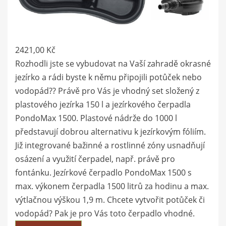
2421,00
Kč
Rozhodli jste se vybudovat na Vaší zahradě okrasné
jezírko a rádi byste k němu připojili potůček nebo
vodopád?? Právě pro Vás je vhodný set složený z
plastového jezírka 150 l a jezírkového čerpadla
PondoMax 1500. Plastové nádrže do 1000 l
představují dobrou alternativu k jezírkovým fóliím.
Již integrované bažinné a rostlinné zóny usnadňují
osázení a využití čerpadel, např. právě pro
fontánku. Jezírkové čerpadlo PondoMax 1500 s
max. výkonem čerpadla 1500 litrů za hodinu a max.
výtlačnou výškou 1,9 m. Chcete vytvořit potůček či
vodopád? Pak je pro Vás toto čerpadlo vhodné.