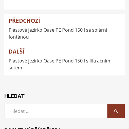
PŘEDCHOZÍ
Navigace
Plastové jezírko Oase PE Pond 150 l se solární
pro
fontánou
příspěvek
DALŠÍ
Plastové jezírko Oase PE Pond 150 l s filtračním
setem
HLEDAT
Vyhledat:
HLEDA