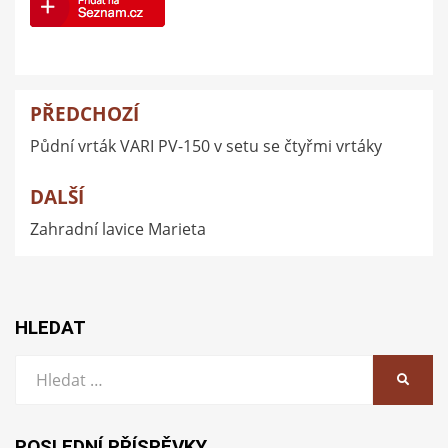
PŘEDCHOZÍ
Navigace
Půdní vrták VARI PV-150 v setu se čtyřmi vrtáky
pro
příspěvek
DALŠÍ
Zahradní lavice Marieta
HLEDAT
Vyhledat:
HLEDA
POSLEDNÍ PŘÍSPĚVKY