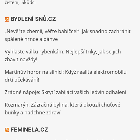
čištění
Škůdci
BYDLENÍ SNŮ.CZ
„Nevěřte chemii, věřte babičce!“: Jak snadno zachránit
spálené hrnce a pánve
Vyhlaste válku rybenkám: Nejlepší triky, jak se jich
zbavit navždy!
Martinův horor na silnici: Když realita elektromobilu
drtí očekávání!
Zrádné nápoje: Skrytí zabijáci vašich ledvin odhaleni
Rozmarýn: Zázračná bylina, která okouzlí chuťové
buňky a nadchne zdraví
FEMINELA.CZ