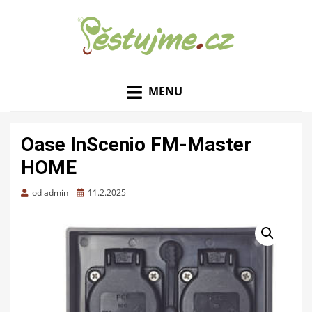
ZAHRADNÍ TIPY A NÁVODY – JAK NA PĚSTOVÁNÍ
PĚSTUJME.CZ – TIPY
OVOCE, ZELENINY A KVĚTIN
MENU
NEJEN PRO ZAHRADU
Oase InScenio FM-Master
HOME
Zveřejněno
od
admin
11.2.2025
dne