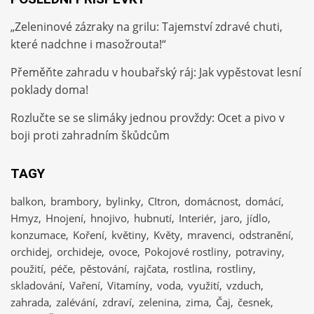
„Zeleninové zázraky na grilu: Tajemství zdravé chuti,
které nadchne i masožrouta!“
Přeměňte zahradu v houbařský ráj: Jak vypěstovat lesní
poklady doma!
Rozlučte se se slimáky jednou provždy: Ocet a pivo v
boji proti zahradním škůdcům
TAGY
balkon
brambory
bylinky
CItron
domácnost
domácí
Hmyz
Hnojení
hnojivo
hubnutí
Interiér
jaro
jídlo
konzumace
Koření
květiny
Květy
mravenci
odstranění
orchidej
orchideje
ovoce
Pokojové rostliny
potraviny
použití
péče
pěstování
rajčata
rostlina
rostliny
skladování
Vaření
Vitamíny
voda
využití
vzduch
zahrada
zalévání
zdraví
zelenina
zima
Čaj
česnek