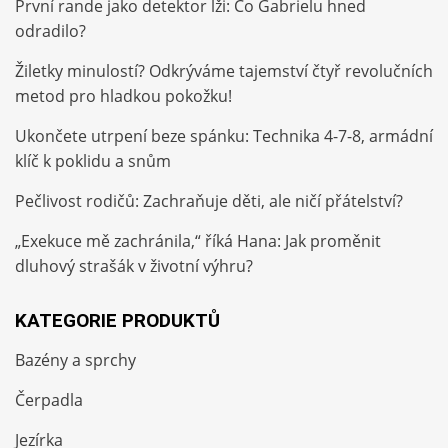
První rande jako detektor lži: Co Gabrielu hned
odradilo?
Žiletky minulostí? Odkrýváme tajemství čtyř revolučních
metod pro hladkou pokožku!
Ukončete utrpení beze spánku: Technika 4-7-8, armádní
klíč k poklidu a snům
Pečlivost rodičů: Zachraňuje děti, ale ničí přátelství?
„Exekuce mě zachránila,“ říká Hana: Jak proměnit
dluhový strašák v životní výhru?
KATEGORIE PRODUKTŮ
Bazény a sprchy
Čerpadla
Jezírka