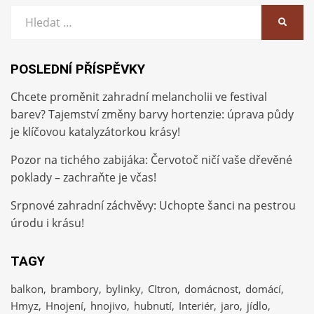
Vyhledat:
HLEDA
POSLEDNÍ PŘÍSPĚVKY
Chcete proměnit zahradní melancholii ve festival
barev? Tajemství změny barvy hortenzie: úprava půdy
je klíčovou katalyzátorkou krásy!
Pozor na tichého zabijáka: Červotoč ničí vaše dřevěné
poklady – zachraňte je včas!
Srpnové zahradní záchvěvy: Uchopte šanci na pestrou
úrodu i krásu!
TAGY
balkon
brambory
bylinky
CItron
domácnost
domácí
Hmyz
Hnojení
hnojivo
hubnutí
Interiér
jaro
jídlo