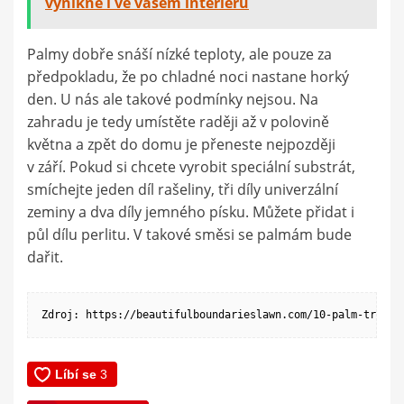
vynikne i ve vašem interiéru
Palmy dobře snáší nízké teploty, ale pouze za
předpokladu, že po chladné noci nastane horký
den. U nás ale takové podmínky nejsou. Na
zahradu je tedy umístěte raději až v polovině
května a zpět do domu je přeneste nejpozději
v září. Pokud si chcete vyrobit speciální substrát,
smíchejte jeden díl rašeliny, tři díly univerzální
zeminy a dva díly jemného písku. Můžete přidat i
půl dílu perlitu. V takové směsi se palmám bude
dařit.
Zdroj: https://beautifulboundarieslawn.com/10-palm-tree-c