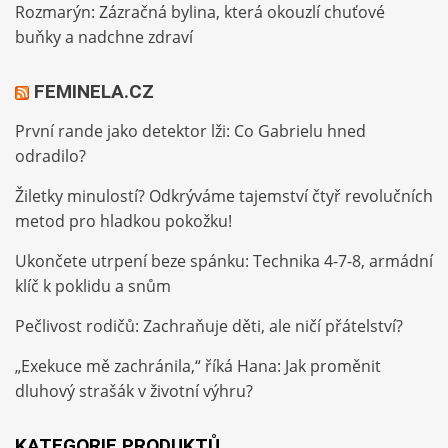
Rozmarýn: Zázračná bylina, která okouzlí chuťové
buňky a nadchne zdraví
FEMINELA.CZ
První rande jako detektor lži: Co Gabrielu hned
odradilo?
Žiletky minulostí? Odkrýváme tajemství čtyř revolučních
metod pro hladkou pokožku!
Ukončete utrpení beze spánku: Technika 4-7-8, armádní
klíč k poklidu a snům
Pečlivost rodičů: Zachraňuje děti, ale ničí přátelství?
„Exekuce mě zachránila,“ říká Hana: Jak proměnit
dluhový strašák v životní výhru?
KATEGORIE PRODUKTŮ