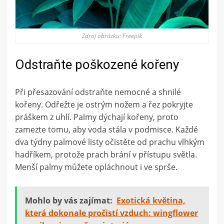
Zdroj obrázku: Freepik
Odstraňte poškozené kořeny
Při přesazování odstraňte nemocné a shnilé
kořeny. Odřežte je ostrým nožem a řez pokryjte
práškem z uhlí. Palmy dýchají kořeny, proto
zamezte tomu, aby voda stála v podmisce. Každé
dva týdny palmové listy očistěte od prachu vlhkým
hadříkem, protože prach brání v přístupu světla.
Menší palmy můžete opláchnout i ve sprše.
Mohlo by vás zajímat:
Exotická květina,
která dokonale pročistí vzduch: wingflower