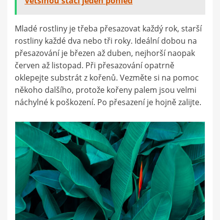
Většinou stačí jeden pohled
Mladé rostliny je třeba přesazovat každý rok, starší
rostliny každé dva nebo tři roky. Ideální dobou na
přesazování je březen až duben, nejhorší naopak
červen až listopad. Při přesazování opatrně
oklepejte substrát z kořenů. Vezměte si na pomoc
někoho dalšího, protože kořeny palem jsou velmi
náchylné k poškození. Po přesazení je hojně zalijte.