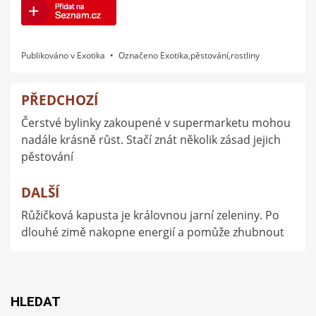
Publikováno v
Exotika
Označeno
Exotika
,
pěstování
,
rostliny
PŘEDCHOZÍ
Navigace
Čerstvé bylinky zakoupené v supermarketu mohou
pro
nadále krásně růst. Stačí znát několik zásad jejich
příspěvek
pěstování
DALŠÍ
Růžičková kapusta je královnou jarní zeleniny. Po
dlouhé zimě nakopne energií a pomůže zhubnout
HLEDAT