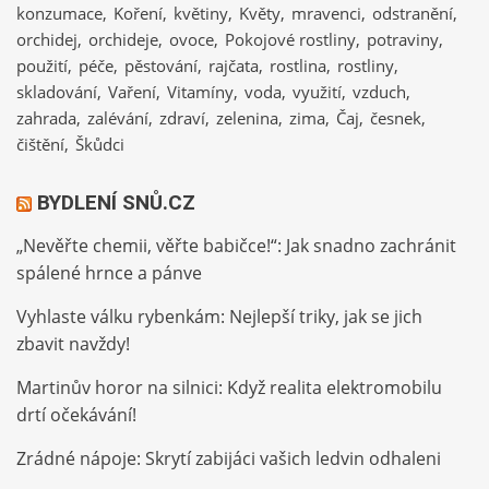
konzumace
Koření
květiny
Květy
mravenci
odstranění
orchidej
orchideje
ovoce
Pokojové rostliny
potraviny
použití
péče
pěstování
rajčata
rostlina
rostliny
skladování
Vaření
Vitamíny
voda
využití
vzduch
zahrada
zalévání
zdraví
zelenina
zima
Čaj
česnek
čištění
Škůdci
BYDLENÍ SNŮ.CZ
„Nevěřte chemii, věřte babičce!“: Jak snadno zachránit
spálené hrnce a pánve
Vyhlaste válku rybenkám: Nejlepší triky, jak se jich
zbavit navždy!
Martinův horor na silnici: Když realita elektromobilu
drtí očekávání!
Zrádné nápoje: Skrytí zabijáci vašich ledvin odhaleni