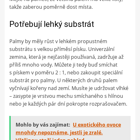
takže zaberou poměrně dost místa.
Potřebují lehký substrát
Palmy by měly růst v lehkém propustném
substrátu s velkou příměsí písku. Univerzální
zemina, která je nejčastěji používaná, zadržuje až
příliš mnoho vody. Můžete ji tedy buď smíchat
s pískem v poměru 2 : 1, nebo zakoupit speciální
substrát pro palmy. U některých druhů palem
vyčnívají kořeny nad zemí. Musíte je udržovat vlhké
– zasypte je vrstvou mechu smíchaného s hlínou
nebo je každých pár dní pokropte rozprašovačem.
Mohlo by vás zajímat:
U exotického ovoce
mnohdy nepoznáme, jestli je zralé.