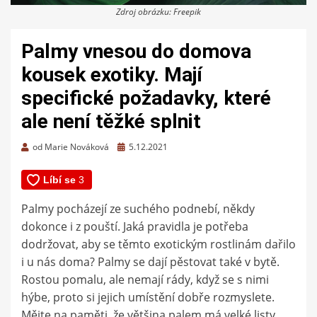
Zdroj obrázku: Freepik
Palmy vnesou do domova
kousek exotiky. Mají
specifické požadavky, které
ale není těžké splnit
Zveřejněno
od
Marie Nováková
5.12.2021
dne
Palmy pocházejí ze suchého podnebí, někdy
dokonce i z pouští. Jaká pravidla je potřeba
dodržovat, aby se těmto exotickým rostlinám dařilo
i u nás doma? Palmy se dají pěstovat také v bytě.
Rostou pomalu, ale nemají rády, když se s nimi
hýbe, proto si jejich umístění dobře rozmyslete.
Mějte na paměti, že většina palem má velké listy,