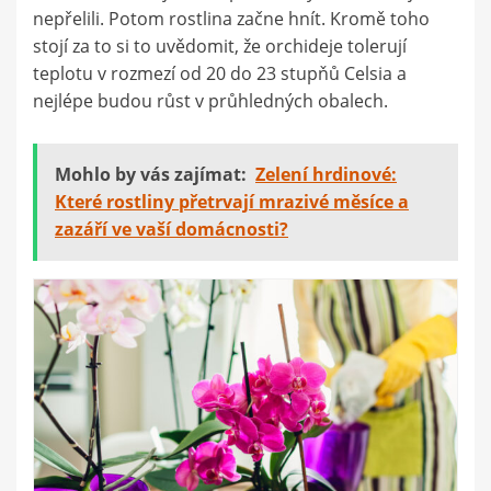
nepřelili. Potom rostlina začne hnít. Kromě toho
stojí za to si to uvědomit, že orchideje tolerují
teplotu v rozmezí od 20 do 23 stupňů Celsia a
nejlépe budou růst v průhledných obalech.
Mohlo by vás zajímat:
Zelení hrdinové:
Které rostliny přetrvají mrazivé měsíce a
zazáří ve vaší domácnosti?