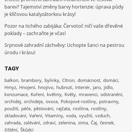
barev? Tajemství změny barvy hortenzie: úprava půdy
je klíčovou katalyzátorkou krásy!
Pozor na tichého zabijáka: Červotoč ničí vaše dřevěné
poklady – zachraňte je včas!
Srpnové zahradní záchvěvy: Uchopte šanci na pestrou
úrodu i krásu!
TAGY
balkon
brambory
bylinky
CItron
domácnost
domácí
Hmyz
Hnojení
hnojivo
hubnutí
Interiér
jaro
jídlo
konzumace
Koření
květiny
Květy
mravenci
odstranění
orchidej
orchideje
ovoce
Pokojové rostliny
potraviny
použití
péče
pěstování
rajčata
rostlina
rostliny
skladování
Vaření
Vitamíny
voda
využití
vzduch
zahrada
zalévání
zdraví
zelenina
zima
Čaj
česnek
čištění
Škůdci