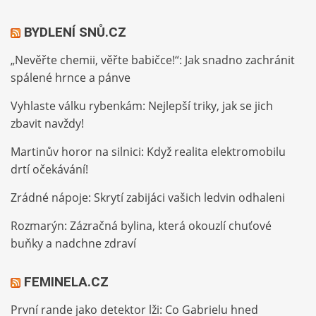
BYDLENÍ SNŮ.CZ
„Nevěřte chemii, věřte babičce!“: Jak snadno zachránit
spálené hrnce a pánve
Vyhlaste válku rybenkám: Nejlepší triky, jak se jich
zbavit navždy!
Martinův horor na silnici: Když realita elektromobilu
drtí očekávání!
Zrádné nápoje: Skrytí zabijáci vašich ledvin odhaleni
Rozmarýn: Zázračná bylina, která okouzlí chuťové
buňky a nadchne zdraví
FEMINELA.CZ
První rande jako detektor lži: Co Gabrielu hned