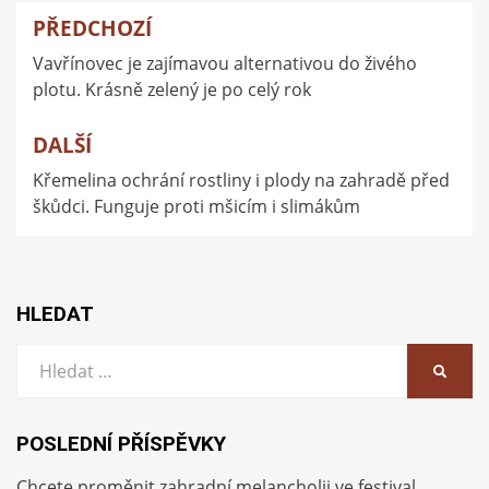
PŘEDCHOZÍ
Navigace
Vavřínovec je zajímavou alternativou do živého
pro
plotu. Krásně zelený je po celý rok
příspěvek
DALŠÍ
Křemelina ochrání rostliny i plody na zahradě před
škůdci. Funguje proti mšicím i slimákům
HLEDAT
Vyhledat:
HLEDA
POSLEDNÍ PŘÍSPĚVKY
Chcete proměnit zahradní melancholii ve festival