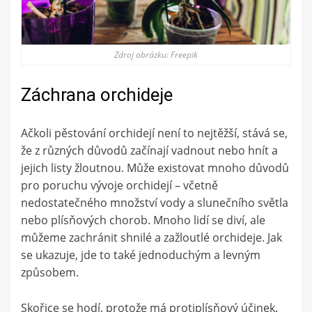
Zdroj obrázku: Freepik
Záchrana orchideje
Ačkoli pěstování orchidejí není to nejtěžší, stává se,
že z různých důvodů začínají vadnout nebo hnít a
jejich listy žloutnou. Může existovat mnoho důvodů
pro poruchu vývoje orchidejí – včetně
nedostatečného množství vody a slunečního světla
nebo plísňových chorob. Mnoho lidí se diví, ale
můžeme zachránit shnilé a zažloutlé orchideje. Jak
se ukazuje, jde to také jednoduchým a levným
způsobem.
Skořice se hodí, protože má protiplísňový účinek.